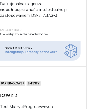
PAPIER-OŁÓWEK
DIAG-NI WISC-V
Funkcjonalna diagnoza
niepełnosprawności intelektualnej z
zastosowaniem WISC-V i ABAS-3
KATEGORIA TESTU
C – wyłącznie dla psychologów