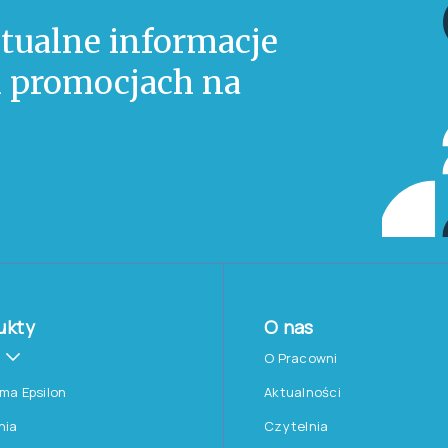
DIAG-NI LEITER-3
Funkcjonalna diagnoza
niepełnosprawności intelektualnej z
zastosowaniem Leiter-3 i ABAS-3
KATEGORIA TESTU
C – wyłącznie dla psychologów
OBSZAR DIAGNOZY
Inteligencja i procesy poznawcze