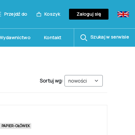
Przejdź do
Koszyk
Zaloguj się
Szukaj w serwisie
Wydawnictwo
Kontakt
Sortuj wg: