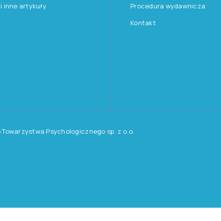
PAPIER-OŁÓWEK
CCTT
Kolorowy Test Połączeń wersja dla Dzieci
KATEGORIA TESTU
C – wyłącznie dla psychologów
OBSZAR DIAGNOZY
Metody kliniczne