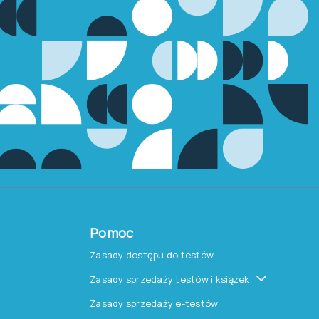
DIAG-NI IDS-2
Funkcjonalna diagnoza
niepełnosprawności intelektualnej z
zastosowaniem IDS-2 i ABAS-3
KATEGORIA TESTU
C – wyłącznie dla psychologów
OBSZAR DIAGNOZY
Inteligencja i procesy poznawcze