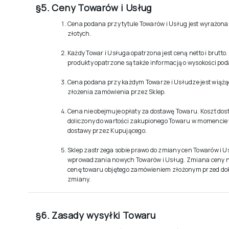
§5. Ceny Towarów i Usług
Cena podana przy tytule Towarów i Usług jest wyrażona
złotych.
Każdy Towar i Usługa opatrzona jest ceną netto i brutto
produkty opatrzone są także informacją o wysokości pod
Cena podana przy każdym Towarze i Usłudze jest wiążą
złożenia zamówienia przez Sklep.
Cena nie obejmuje opłaty za dostawę Towaru. Koszt dos
doliczony do wartości zakupionego Towaru w momencie
dostawy przez Kupującego.
Sklep zastrzega sobie prawo do zmiany cen Towarów i U
wprowadzania nowych Towarów i Usług. Zmiana ceny 
cenę towaru objętego zamówieniem złożonym przed d
zmiany.
§6. Zasady wysyłki Towaru