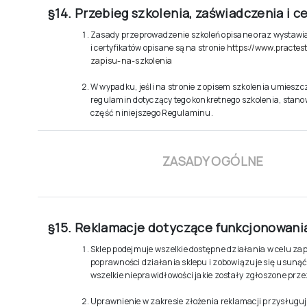
§14. Przebieg szkolenia, zaświadczenia i c
Zasady przeprowadzenie szkoleń opisane oraz wystawi
i certyfikatów opisane są na stronie
https://www.practes
zapisu-na-szkolenia
W wypadku, jeśli na stronie z opisem szkolenia umieszc
regulamin dotyczący tego konkretnego szkolenia, stano
część niniejszego Regulaminu.
ZASADY OGÓLNE
§15. Reklamacje dotyczące funkcjonowani
Sklep podejmuje wszelkie dostępne działania w celu za
poprawności działania sklepu i zobowiązuje się usuną
wszelkie nieprawidłowości jakie zostały zgłoszone prz
Uprawnienie w zakresie złożenia reklamacji przysług