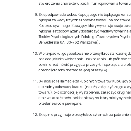
stwierdzenia charakteru, cech i funkcjonowania towaru
Sklep odpowiada wobec Kupującego nie będącego kons
rękojmi za wady fizyczne i prawne towaru na podstawie
Kodeksu cywilnego. Kupujący, który wykonuje swoje upr
rękojmi jest zobowiązany dostarczyć wadliwy towar na 
Testów Psychologicznych Polskiego Towarzystwa Psycho
Belwederska 6A, 00-762 Warszawa).
W przypadku, gdy opakowanie przesyłki dostarczonej d
posiada jakiekolwiek oznaki uszkodzenia lub prób otwie
powinien odmówić przyjęcia przesyłki i sporządzić prot
obecności osoby dostarczającej przesyłkę.
Składając reklamację zakupionych towarów Kupujący 
dokładny opis wady towaru (należy załączyć zdjęcia 
towaru), okoliczności jej wystąpienia, załączyć orygin
oraz wskazać rachunek bankowy na który miałyby zost
przelane środki pieniężne.
Sklep nie przyjmuje przesyłek odsyłanych za pobranie