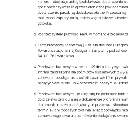
kurierem obejmuje usługi podstawowe; dostarczenie w 
godzinach czy wcześniejsze telefoniczne powiadamiania
dostarczeniu paczki są dodatkowo płatne. Przewoźnicy
możliwości zapłaty kartą, należy więc się liczyć z konie
gotówką.
Poprzez system płatności PayU w momencie złożenia z
Kartą kredytową / debetową (Visa, MasterCard) lub got
Towaru w stacjonarnej Księgarni Symptomy pod adresem
6A, 00-762 Warszawa.
Przelewem bankowym w terminie 21 dni od daty wystawi
(forma zastrzeżona dla podmiotów budżetowych z wyłą
zdrowia, niedostępna dla osób fizycznych i firm prywat
będących aktualnie lub w przeszłości naszymi dłużnik
Przelewem bankowym – przedpłatą na podstawie faktur
do przelewu znajdują się w dokumencie pro forma i num
dokumentu należy podać jako tytuł przelewu. Nieopłac
terminie 7 dni roboczych zwalnia Sklep z obowiązku rez
zamawianego towaru, a zamówienie zostaje anulowane