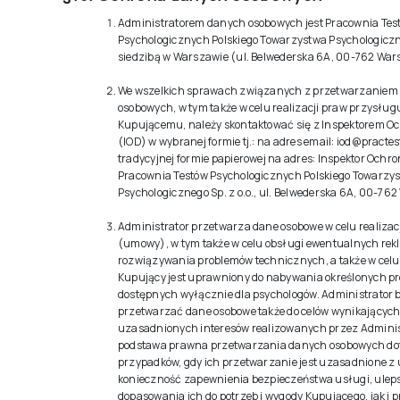
Administratorem danych osobowych jest Pracownia Tes
Psychologicznych Polskiego Towarzystwa Psychologiczne
siedzibą w Warszawie (ul. Belwederska 6A, 00-762 Wa
We wszelkich sprawach związanych z przetwarzaniem
osobowych, w tym także w celu realizacji praw przysłu
Kupującemu, należy skontaktować się z Inspektorem 
(IOD) w wybranej formie tj.: na adres email:
iod@practes
tradycyjnej formie papierowej na adres: Inspektor Ochr
Pracownia Testów Psychologicznych Polskiego Towarzy
Psychologicznego Sp. z o.o., ul. Belwederska 6A, 00-76
Administrator przetwarza dane osobowe w celu realiza
(umowy), w tym także w celu obsługi ewentualnych rekl
rozwiązywania problemów technicznych, a także w celu w
Kupujący jest uprawniony do nabywania określonych p
dostępnych wyłącznie dla psychologów. Administrator 
przetwarzać dane osobowe także do celów wynikających
uzasadnionych interesów realizowanych przez Adminis
podstawa prawna przetwarzania danych osobowych dot
przypadków, gdy ich przetwarzanie jest uzasadnione z
konieczność zapewnienia bezpieczeństwa usługi, uleps
dopasowania ich do potrzeb i wygody Kupującego, jak i