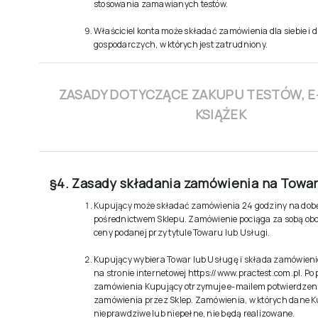
stosowania zamawianych testów.
Właściciel konta może składać zamówienia dla siebie i 
gospodarczych, w których jest zatrudniony.
ZASADY DOTYCZĄCE ZAKUPU TESTÓW, E
KSIĄŻEK
§4. Zasady składania zamówienia na Towary
Kupujący może składać zamówienia 24 godziny na dob
pośrednictwem Sklepu. Zamówienie pociąga za sobą ob
ceny podanej przy tytule Towaru lub Usługi.
Kupujący wybiera Towar lub Usługę i składa zamówieni
na stronie internetowej
https://www.practest.com.pl
. Po
zamówienia Kupujący otrzymuje e-mailem potwierdzeni
zamówienia przez Sklep. Zamówienia, w których dane 
nieprawdziwe lub niepełne, nie będą realizowane.