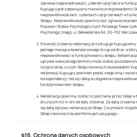
zakresie nieprawidłowości, usterek lub przerw w funkc
Kupujący jest zobowiązany niezwłocznie powiadomić Sk
nieprawidłowościach, usterkach lub przerwach w funk
Sklepu. Nieprawidłowości powinny być zgłaszane pise
Pracowni Testów Psychologicznych Polskiego Towarzys
Psychologicznego, ul. Belwederska 6A, 00-762 Warszaw
Prawo do złożenia reklamacji przysługuje Kupującemu 
jednego miesiąca kalendarzowego licząc od dnia, w któr
nieprawidłowości w funkcjonowaniu sklepu. Reklamacj
upływie wskazanego terminu może zostać pozostawion
rozpoznania, o czym Sklep niezwłocznie powiadomi Ku
reklamacji Kupujący powinien podać swoje imię i nazwis
korespondencji, rodzaj i datę wystąpienia nieprawidłow
funkcjonowaniem sklepu.
Reklamacja powinna zostać rozpoznana przez Sklep w t
dłuższym niż 14 dni od daty złożenia. Za datę złożenia
się datę wpływu reklamacji do Sklep. O wynikach rozpat
Sklep niezwłocznie poinformuje Kupującego.
§16. Ochrona danych osobowych