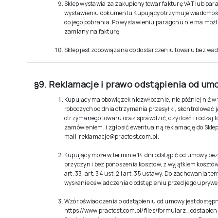
Sklep wystawia za zakupiony towar fakturę VAT lub par
wystawieniu dokumentu Kupujący otrzymuje wiadomość 
do jego pobrania. Po wystawieniu paragonu nie ma możli
zamiany na fakturę.
Sklep jest zobowiązana do dostarczeniu towaru bez wad
§9. Reklamacje i prawo odstąpienia od u
Kupujący ma obowiązek niezwłocznie, nie później niż w 
roboczych od dnia otrzymania przesyłki, skontrolować 
otrzymanego towaru oraz sprawdzić, czy ilość i rodzaj 
zamówieniem, i zgłosić ewentualną reklamację do Sklep
mail:
reklamacje@practest.com.pl
.
Kupujący może w terminie 14 dni odstąpić od umowy be
przyczyn i bez ponoszenia kosztów, z wyjątkiem kosztó
art. 33, art. 34 ust. 2 i art. 35 ustawy. Do zachowania t
wysłanie oświadczenia o odstąpieniu przed jego upływ
Wzór oświadczenia o odstąpieniu od umowy jest dostępn
https://www.practest.com.pl/files/formularz_odstapi