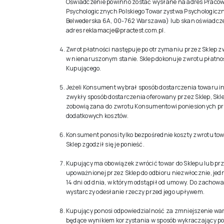
Oświadczenie powinno zostać wysłane na adres Pracow
Psychologicznych Polskiego Towarzystwa Psychologiczn
Belwederska 6A, 00-762 Warszawa) lub skan oświadcz
adres
reklamacje@practest.com.pl
.
Zwrot płatności następuje po otrzymaniu przez Sklep 
w nienaruszonym stanie. Sklep dokonuje zwrotu płatnoś
Kupującego.
Jeżeli Konsument wybrał sposób dostarczenia towaru i
zwykły sposób dostarczenia oferowany przez Sklep, Sklep
zobowiązana do zwrotu Konsumentowi poniesionych pr
dodatkowych kosztów.
Konsument ponosi tylko bezpośrednie koszty zwrotu tow
Sklep zgodził się je ponieść.
Kupujący ma obowiązek zwrócić towar do Sklepu lub pr
upoważnionej przez Sklep do odbioru niezwłocznie, jedn
14 dni od dnia, w którym odstąpił od umowy. Do zachow
wystarczy odesłanie rzeczy przed jego upływem.
Kupujący ponosi odpowiedzialność za zmniejszenie war
będące wynikiem korzystania w sposób wykraczający po