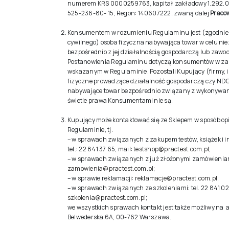
numerem KRS 0000259763, kapitał zakładowy 1.292.00
525-236-80- 15, Regon: 140607222, zwaną dalej
Praco
Konsumentem w rozumieniu Regulaminu jest (zgodnie z
cywilnego) osoba fizyczna nabywająca towar w celu n
bezpośrednio z jej działalnością gospodarczą lub zawo
Postanowienia Regulaminu dotyczą konsumentów w zak
wskazanym w Regulaminie. Pozostali Kupujący (firmy, i
fizyczne prowadzące działalność gospodarczą czy NDG 
nabywające towar bezpośrednio związany z wykonyw
świetle prawa Konsumentami nie są.
Kupujący może kontaktować się ze Sklepem w sposób op
Regulaminie, tj.
– w sprawach związanych z zakupem testów, książek i 
tel.: 22 841 37 65, mail:
testshop@practest.com.pl
;
– w sprawach związanych z już złożonymi zamówienia
zamowienia@practest.com.pl
;
– w sprawie reklamacji:
reklamacje@practest.com.pl
;
– w sprawach związanych ze szkoleniami: tel. 22 841 02 
szkolenia@practest.com.pl
;
we wszystkich sprawach kontakt jest także możliwy na a
Belwederska 6A, 00-762 Warszawa.