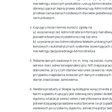
marketingu własnych produktów i usług Administrator
obowiązujące przepisy prawa zobowiązują Administrato
przetwarzania danych osobowych dla celów podatkowyc
rachunkowych.
Kupujący może również wyrazić zgodę na:
a) wysyłanie przez Administratora informacji handlow
pośrednictwem poczty elektronicznej lub sms;
b) używanie przez Administratora telekomunikacyjnyc
końcowych i automatycznych systemów wywołujących d
marketingu bezpośredniego Administratora.
Podanie danych osobowych (m.in. imię, nazwisko, nume
adres e-mail, adres korespondencyjny, NIP, miejsce pracy
dobrowolne, przy czym stanowi warunek zawarcia i wy
przypadku niepodania wskazanych danych osobowych S
stanie zrealizować zamówienia.
Niektóre produkty w Sklepie są dostępne wyłącznie dla 
takim wypadku Kupujący jest zobowiązany podać doda
dyplomu a także przesłać celem zweryfikowania skan 
potwierdzającego posiadane wykształcenie (w przypa
osobowych po uzyskaniu dyplomu, konieczne jest przed