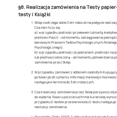
§8. Realizacja zamówienia na Testy papier
testy i Książki
Sklep zastrzega sobie 3 dni robocze na podjęcie realiza
Czas ten liczy się:
a) w przypadku płatności przelewem lub kartą kredyto
płatności PayU) – od momentu zaksięgowania pienięd
bankowym Pracowni Testów Psychologicznych Polskieg
Psychologicznego),
b) w przypadku płatności za pobraniem, płatności na 
lub płatności odroczoną – od momentu potwierdzenia p
zamówienia przez Sklep.
W przypadku zamówień z odbiorem osobistym Kupujący 
po towar po otrzymaniu informacji mailowej o możliwości
następuje w terminie do 3 dni roboczych.
Czas realizacji zamówienia przez Sklep począwszy od po
do wydania Towaru poczcie lub firmie kurierskiej wynosi 
przypadku E-testów przesłanie kodu E-testu następuje 
realizacji zamówienia.
W wypadku Testu ADOS-2, który jest wysyłany do Kupuj