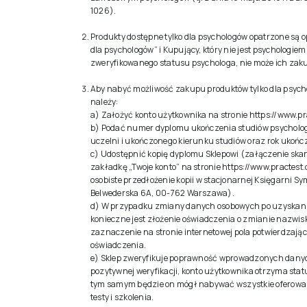
1026).
Produkty dostępne tylko dla psychologów opatrzone są 
dla psychologów” i Kupujący, który nie jest psychologiem
zweryfikowanego statusu psychologa, nie może ich zaku
Aby nabyć możliwość zakupu produktów tylko dla psycho
należy:
a) Założyć konto użytkownika na stronie
https://www.pr
b) Podać numer dyplomu ukończenia studiów psycholo
uczelni i ukończonego kierunku studiów oraz rok ukońc
c) Udostępnić kopię dyplomu Sklepowi (załączenie sk
zakładkę „Twoje konto” na stronie
https://www.practest.
osobiste przedłożenie kopii w stacjonarnej Księgarni Sy
Belwederska 6A, 00-762 Warszawa).
d) W przypadku zmiany danych osobowych po uzyskan
konieczne jest złożenie oświadczenia o zmianie nazwis
zaznaczenie na stronie internetowej pola potwierdzając
oświadczenia.
e) Sklep zweryfikuje poprawność wprowadzonych danyc
pozytywnej weryfikacji, konto użytkownika otrzyma stat
tym samym będzie on mógł nabywać wszystkie oferowa
testy i szkolenia.