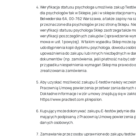
Weryfikacja statusu psychologa umożliwia zakup Test
dla psychologów tak w Sklepie, jak i w sklepie stacjonarny
Belwederska 6A, 00-762 Warszawa, a także zapisy na s
przeznaczone dla psychologów przez stronę Sklepu. Nie
weryfikacji statusu psychologa Sklep zastrzega także m
weryfikacji poszczególnych zakupów (sprawdzenie wym
mowa w ust. 1 powyżej). W takim wypadku Sklep może ż
udostępnienia kopii dyplomu psychologa, dowodu osobis
upoważnienia do zakupu lub innych niezbędnych w d
dokumentów (np. zamówienia, jeśli płatność na być od
przypadku niespełnienia wymagań Sklep ma prawo do
zrealizowania zamówienia.
Aby uzyskać możliwość zakupu E-testów należy wcześn
Pracownią Umowę powierzenia przetwarzania danych 
Dokładne informacje i wzór umowy znajdują się w zakł
https://www.practest.com.pl/epsilon
.
Kupujący może dokonywać zakupu E-testów jedynie dla
mających podpisaną z Pracownią Umowę powierzenia 
danych osobowych.
Zamawianie przez osoby uprawnione do zakupu testów d