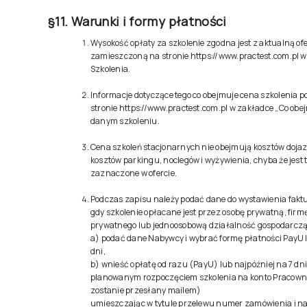
§11. Warunki i formy płatności
Wysokość opłaty za szkolenie zgodna jest z aktualną of
zamieszczoną na stronie
https://www.practest.com.pl
w
Szkolenia.
Informacje dotyczące tego co obejmuje cena szkolenia 
stronie
https://www.practest.com.pl
w zakładce „Co obej
danym szkoleniu.
Cena szkoleń stacjonarnych nie obejmują kosztów doja
kosztów parkingu, noclegów i wyżywienia, chyba że jest 
zaznaczone w ofercie.
Podczas zapisu należy podać dane do wystawienia fakt
gdy szkolenie opłacane jest przez osobę prywatną, firmę
prywatnego lub jednoosobową działalność gospodarczą
a) podać dane Nabywcy i wybrać formę płatności PayU l
dni,
b) wnieść opłatę od razu (PayU) lub najpóźniej na 7 dn
planowanym rozpoczęciem szkolenia na konto Pracowni
zostanie przesłany mailem)
umieszczając w tytule przelewu numer zamówienia i na