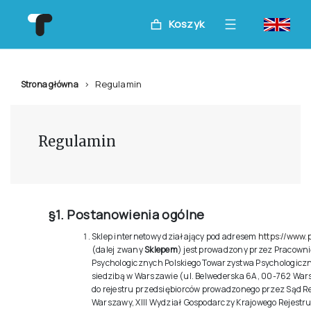
Koszyk
Regulamin
Strona główna
Regulamin
§1. Postanowienia ogólne
Sklep internetowy działający pod adresem
https://www.
(dalej zwany
Sklepem
) jest prowadzony przez Pracowni
Psychologicznych Polskiego Towarzystwa Psychologiczne
siedzibą w Warszawie (ul. Belwederska 6A, 00-762 Wa
do rejestru przedsiębiorców prowadzonego przez Sąd Re
Warszawy, XIII Wydział Gospodarczy Krajowego Rejestr