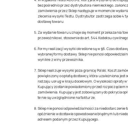
bezpośrednio przez dystrybutora niemieckiego, zakończe
zamówienia przez Sklep następuje w momencie wydania
zlecenia wysyłki Testu. Dystrybutor zastrzega sobie 4 t
dostawę towaru.
Za wydanie towaru uznaje się moment przekazania to
przewoźnikowi, stosownie do art. 544 Kodeksu cywilneg
Formy realizacji wysyłki określone są w §6. Czas dostaw
wybranej formy dostawy. Sklep nie ponosi odpowiedzialn
wynikłe z winy przewoźnika.
Sklep realizuje wysyłki poza granicę Polski. Koszt zamó
powiększony o opłatę dostawcy, która uzależniona jest o
rodzaju usług w kraju docelowym. O wysokości opłaty 
Kupujący zostanie powiadomiony przed rozpoczęciem re
zamówienia. Kupujący jest zobowiązany do pokrycia opł
te nie są uwzględnione na fakturze.
Sklep nie ponosi odpowiedzialności za niedostarczenie 
opóźnienie w dostawie spowodowane błędnym lub nie
adresem podanym przez Kupującego.