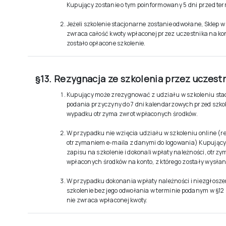
Kupujący zostanie o tym poinformowany 5 dni przed te
Jeżeli szkolenie stacjonarne zostanie odwołane, Sklep w
zwraca całość kwoty wpłaconej przez uczestnika na kon
zostało opłacone szkolenie.
§13. Rezygnacja ze szkolenia przez uczest
Kupujący może zrezygnować z udziału w szkoleniu st
podania przyczyny do 7 dni kalendarzowych przed szko
wypadku otrzyma zwrot wpłaconych środków.
W przypadku nie wzięcia udziału w szkoleniu online (r
otrzymaniem e-maila z danymi do logowania) Kupujący,
zapisu na szkolenie i dokonali wpłaty należności, otrzy
wpłaconych środków na konto, z którego zostały wysłan
W przypadku dokonania wpłaty należności i niezgłosze
szkolenie bez jego odwołania w terminie podanym w §12 ust
nie zwraca wpłaconej kwoty.