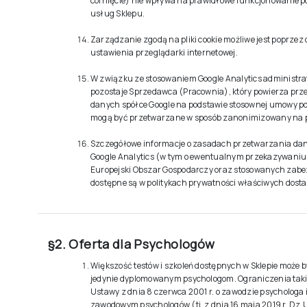
cofnięcie) nie wpływa na prawidłowe funkcjonowanie 
usług Sklepu.
Zarządzanie zgodą na pliki cookie możliwe jest poprzez
ustawienia przeglądarki internetowej.
W związku ze stosowaniem Google Analytics administr
pozostaje Sprzedawca (Pracownia), który powierza prz
danych spółce Google na podstawie stosownej umowy p
mogą być przetwarzane w sposób zanonimizowany na po
Szczegółowe informacje o zasadach przetwarzania da
Google Analytics (w tym o ewentualnym przekazywani
Europejski Obszar Gospodarczy oraz stosowanych zab
dostępne są w politykach prywatności właściwych dost
§2. Oferta dla Psychologów
Większość testów i szkoleń dostępnych w Sklepie może
jedynie dyplomowanym psychologom. Ograniczenia taki
Ustawy z dnia 8 czerwca 2001 r. o zawodzie psychologa
zawodowym psychologów (tj. z dnia 16 maja 2019 r. Dz.U.