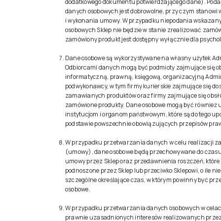
dodatkowego dokumentu potwierdzającego dane). Pod
danych osobowych jest dobrowolne, przy czym stanowi
i wykonania umowy. W przypadku niepodania wskazan
osobowych Sklep nie będzie w stanie zrealizować zamówi
zamówiony produkt jest dostępny wyłącznie dla psycho
Dane osobowe są wykorzystywane na własny użytek Adm
Odbiorcami danych mogą być podmioty zajmujące się 
informatyczną, prawną, księgową, organizacyjną Admini
podwykonawcy, w tym firmy kurierskie zajmujące się d
zamawianych produktów oraz firmy zajmujące się obsł
zamówione produkty. Dane osobowe mogą być również 
instytucjom i organom państwowym, które są do tego u
podstawie powszechnie obowiązujących przepisów pra
W przypadku przetwarzania danych w celu realizacji 
(umowy), dane osobowe będą przechowywane do czas
umowy przez Sklep oraz przedawnienia roszczeń, które
podnoszone przez Sklep lub przeciwko Sklepowi, o ile nie
szczególne określające czas, w którym powinny być p
osobowe.
W przypadku przetwarzania danych osobowych w celac
prawnie uzasadnionych interesów realizowanych przez