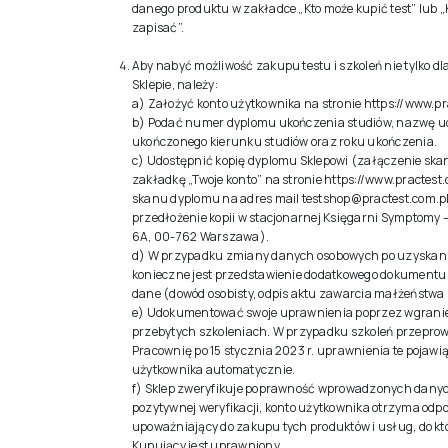
danego produktu w zakładce „Kto może kupić test” lub „
zapisać”.
Aby nabyć możliwość zakupu testu i szkoleń nie tylko d
Sklepie, należy:
a) Założyć konto użytkownika na stronie
https://www.pr
b) Podać numer dyplomu ukończenia studiów, nazwę uc
ukończonego kierunku studiów oraz roku ukończenia.
c) Udostępnić kopię dyplomu Sklepowi (załączenie sk
zakładkę „Twoje konto” na stronie
https://www.practest.
skanu dyplomu na adres mail
testshop@practest.com.p
przedłożenie kopii w stacjonarnej Księgarni Symptomy –
6A, 00-762 Warszawa).
d) W przypadku zmiany danych osobowych po uzyskan
konieczne jest przedstawienie dodatkowego dokumentu
dane (dowód osobisty, odpis aktu zawarcia małżeństwa i
e) Udokumentować swoje uprawnienia poprzez wgranie 
przebytych szkoleniach. W przypadku szkoleń przepr
Pracownię po 15 stycznia 2023 r. uprawnienia te pojawią
użytkownika automatycznie.
f) Sklep zweryfikuje poprawność wprowadzonych danyc
pozytywnej weryfikacji, konto użytkownika otrzyma odp
upoważniający do zakupu tych produktów i usług, do k
Kupujący jest uprawniony.