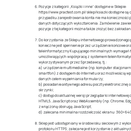
Pozycje z kategorii „Książki i inne” dostępne w Sklepie:
https://www.practest.com.pl/sklep/ksiazki
dostępne są d
przypadku zarejestrowania konta nie ma konieczności
danych dotyczących wykształcenia. Zamówienie zawie
pozycje z tej kategorii można także złożyć bez zakładan
Do korzystania ze Sklepu internetowego prowadzonego
konieczne jest spełnienie przez urządzenie końcowe or
teleinformatyczny Kupującego minimalnych wymagań 
umożliwiających współpracę z systemem teleinformat
wykorzystywanym przez Sprzedawcę, tj.:
a) urządzenie multimedialne (np. komputer stacjonarny,
smartfon) z dostępem do Internetu oraz możliwością 
danych celem wypełniania formularzy;
b) posiadanie aktywnego adresu poczty elektronicznej o
skrzynki;
c) dostęp do aktualnej wersji przeglądarki internetowej
HTML5, JavaScript oraz WebAssembly (np. Chrome, Edge,
z włączoną obsługą JavaScript;
d) zalecana minimalna rozdzielczość ekranu: 360×640 
Sklep jest udostępniany w środowisku sieciowym z wyk
protokołu HTTPS; zalecane jest korzystanie z aktualny