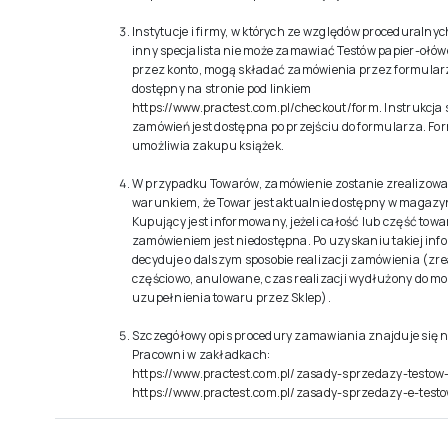
Instytucje i firmy, w których ze względów proceduralny
inny specjalista nie może zamawiać Testów papier-ołówe
przez konto, mogą składać zamówienia przez formular
dostępny na stronie pod linkiem
https://www.practest.com.pl/checkout/form
. Instrukcja
zamówień jest dostępna po przejściu do formularza. Fo
umożliwia zakupu książek.
W przypadku Towarów, zamówienie zostanie zrealizow
warunkiem, że Towar jest aktualnie dostępny w magazyn
Kupujący jest informowany, jeżeli całość lub część tow
zamówieniem jest niedostępna. Po uzyskaniu takiej inf
decyduje o dalszym sposobie realizacji zamówienia (zr
częściowo, anulowane, czas realizacji wydłużony do 
uzupełnienia towaru przez Sklep).
Szczegółowy opis procedury zamawiania znajduje się n
Pracowni w zakładkach:
https://www.practest.com.pl/zasady-sprzedazy-testow-
https://www.practest.com.pl/zasady-sprzedazy-e-test