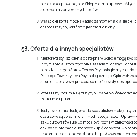
nie jest akceptowane, o ile Sklep nie zna uprawnień tych
stosowania zamawianych testów.
Właściciel konta może składać zamówienia dla siebie i 
gospodarczych, w których jest zatrudniony.
§3. Oferta dla innych specjalistów
Niektóre testy i szkolenia dostępne w Sklepie mogą być
innym specjalistom zgodnie z zasadami dostępu do te
przez Komisję do Spraw Testów Psychologicznych działa
Polskiego Towarzystwa Psychologicznego. Opis tych zasa
stronie
https://www.practest.com.pl/zasady-dostepu-do
Przez testy rozumie się testy typu papier-ołówek oraz e
Platformie Epsilon.
Testy i szkolenia dostępne dla specjalistów niebędącyc
opatrzone są opisem „dla innych specjalistów”. Uprawn
zakupu towarów i usług mogą być różne w zależności o
dokładne informacje, kto może kupić dany test lub zapi
szkolenia są opisane na stronie
https://www.practest.co