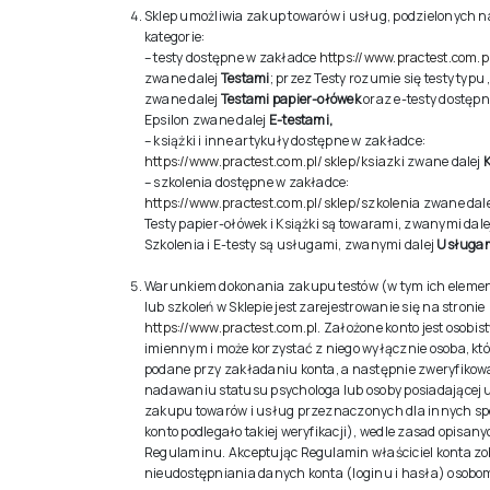
Sklep umożliwia zakup towarów i usług, podzielonych 
kategorie:
– testy dostępne w zakładce
https://www.practest.com.pl
zwane dalej
Testami
; przez Testy rozumie się testy typu
zwane dalej
Testami papier-ołówek
oraz e-testy dostępn
Epsilon zwane dalej
E-testami,
– książki i inne artykuły dostępne w zakładce:
https://www.practest.com.pl/sklep/ksiazki
zwane dalej
– szkolenia dostępne w zakładce:
https://www.practest.com.pl/sklep/szkolenia
zwane dal
Testy papier-ołówek i Książki są towarami, zwanymi dale
Szkolenia i E-testy są usługami, zwanymi dalej
Usługam
Warunkiem dokonania zakupu testów (w tym ich elemen
lub szkoleń w Sklepie jest zarejestrowanie się na stronie
https://www.practest.com.pl
. Założone konto jest osobi
imiennym i może korzystać z niego wyłącznie osoba, któ
podane przy zakładaniu konta, a następnie zweryfikow
nadawaniu statusu psychologa lub osoby posiadającej 
zakupu towarów i usług przeznaczonych dla innych spec
konto podlegało takiej weryfikacji), wedle zasad opisany
Regulaminu. Akceptując Regulamin właściciel konta zo
nieudostępniania danych konta (loginu i hasła) osobo