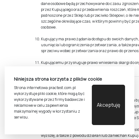
dane osobowe będą przechowywane do czasu zgłoszen
przez Kupującego oraz przedawnienia roszczeń, które 
podnoszone przez Sklep lub przeciwko Sklepowi, o ile nie
szczególne określające czas, w którym powinny być p
osobowe.
Kupujący ma prawo żądania dostępu do swoich danych, 
usunięcia lub ograniczenia przetwarzania, a także pra
sprzeciwu wobec przetwarzania oraz prawo do przenos
Kupującemu przysługuje prawo wniesienia skargi do o
nadzorczego.
Niniejsza strona korzysta z plików cookie
Strona internetowa practest.com.pl
§17. Odpowiedzialność
wykorzystuje pliki cookie, które mogą być
wykorzystywane przez firmy badawcze i
Sklep nie ponosi odpowiedzialności za ograniczenia lub
Akceptuję
reklamowe w celu zapewnienia
techniczne występujące w sprzęcie komputerowym, sys
maksymalnej wygody w korzystaniu z
jakimkolwiek innym urządzeniu, z którego korzysta Kupu
serwisu.
uniemożliwiają Kupującemu poprawne korzystanie ze S
Sklep nie ponosi odpowiedzialności za niedostępność sk
wyższej, a także z powodu działań lub zaniechań Kupuj