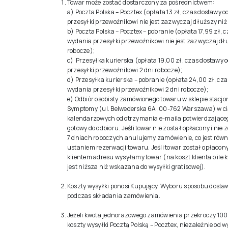
Towar może zostać dostarczony za pośrednictwem:
a) Poczta Polska – Pocztex (opłata 13 zł, czas dostawy 
przesyłki przewoźnikowi nie jest zazwyczaj dłuższy niż 
b) Poczta Polska – Pocztex – pobranie (opłata 17,99 zł, 
wydania przesyłki przewoźnikowi nie jest zazwyczaj dłu
robocze);
c) Przesyłka kurierska (opłata 19,00 zł, czas dostawy 
przesyłki przewoźnikowi 2 dni robocze);
d) Przesyłka kurierska – pobranie (opłata 24,00 zł, cz
wydania przesyłki przewoźnikowi 2 dni robocze);
e) Odbiór osobisty zamówionego towaru w sklepie stacj
Symptomy (ul. Belwederska 6A, 00-762 Warszawa) w ci
kalendarzowych od otrzymania e-maila potwierdzającego
gotowy do odbioru. Jeśli towar nie został opłacony i nie 
7 dniach roboczych anulujemy zamówienie, co jest ró
ustaniem rezerwacji towaru. Jeśli towar został opłacony
klientem adresu wysyłamy towar (na koszt klienta o ile
jest niższa niż wskazana do wysyłki gratisowej).
Koszty wysyłki ponosi Kupujący. Wyboru sposobu dosta
podczas składania zamówienia.
Jeżeli kwota jednorazowego zamówienia przekroczy 100
koszty wysyłki Pocztą Polską – Pocztex, niezależnie od