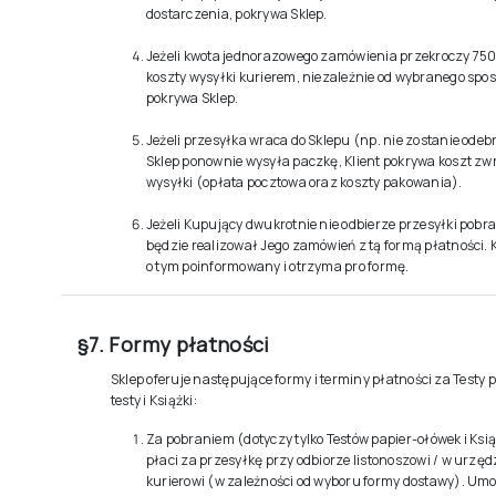
dostarczenia, pokrywa Sklep.
Jeżeli kwota jednorazowego zamówienia przekroczy 750
koszty wysyłki kurierem, niezależnie od wybranego spo
pokrywa Sklep.
Jeżeli przesyłka wraca do Sklepu (np. nie zostanie odeb
Sklep ponownie wysyła paczkę, Klient pokrywa koszt zw
wysyłki (opłata pocztowa oraz koszty pakowania).
Jeżeli Kupujący dwukrotnie nie odbierze przesyłki pobra
będzie realizował Jego zamówień z tą formą płatności.
o tym poinformowany i otrzyma pro formę.
§7. Formy płatności
Sklep oferuje następujące formy i terminy płatności za Testy 
testy i Książki:
Za pobraniem (dotyczy tylko Testów papier-ołówek i Ksi
płaci za przesyłkę przy odbiorze listonoszowi / w urzę
kurierowi (w zależności od wyboru formy dostawy). Um