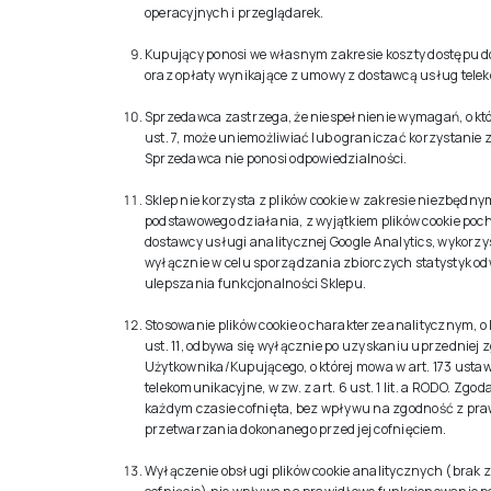
operacyjnych i przeglądarek.
Kupujący ponosi we własnym zakresie koszty dostępu do 
oraz opłaty wynikające z umowy z dostawcą usług tel
Sprzedawca zastrzega, że niespełnienie wymagań, o kt
ust. 7, może uniemożliwiać lub ograniczać korzystanie z
Sprzedawca nie ponosi odpowiedzialności.
Sklep nie korzysta z plików cookie w zakresie niezbędny
podstawowego działania, z wyjątkiem plików cookie po
dostawcy usługi analitycznej Google Analytics, wykor
wyłącznie w celu sporządzania zbiorczych statystyk od
ulepszania funkcjonalności Sklepu.
Stosowanie plików cookie o charakterze analitycznym, o
ust. 11, odbywa się wyłącznie po uzyskaniu uprzedniej 
Użytkownika/Kupującego, o której mowa w art. 173 usta
telekomunikacyjne, w zw. z art. 6 ust. 1 lit. a RODO. Zgo
każdym czasie cofnięta, bez wpływu na zgodność z pr
przetwarzania dokonanego przed jej cofnięciem.
Wyłączenie obsługi plików cookie analitycznych (brak zg