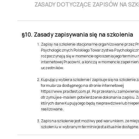
ZASADY DOTYCZĄCE ZAPISÓW NA SZK
§10. Zasady zapisywania się na szkolenia
Zapisy na szkolenie stacjonarne organizowane przez P
Psychologicznych Polskiego Towarzystwa Psychologiczne
rozpoczynają się w momencie ogłoszenia jego terminu n
internetowej Pracowni, a kończą w momencie zapełnieni
uczestników.
Kupujący wybiera szkolenie i zapisuje się na szkolenie
formularza dostępnego na stronie internetowej
https://www.practest.com.pl
. Po przesłaniu zamówieni
otrzymuje e-mailem potwierdzenie dokonania zapisu. 
których dane Kupującego będą nieprawdziwe lub niepeł
realizowane.
Zapis na szkolenie jest możliwy pod warunkiem, że mie
szkoleniu w wybranym terminie jest aktualnie dostępne