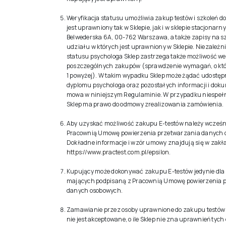
Weryfikacja statusu umożliwia zakup testów i szkoleń d
jest uprawniony tak w Sklepie, jak i w sklepie stacjonarny
Belwederska 6A, 00-762 Warszawa, a także zapisy na sz
udziału w których jest uprawniony w Sklepie. Niezależni
statusu psychologa Sklep zastrzega także możliwość wer
poszczególnych zakupów (sprawdzenie wymagań, o któ
1 powyżej). W takim wypadku Sklep może żądać udostępn
dyplomu psychologa oraz pozostałych informacji i doku
mowa w niniejszym Regulaminie. W przypadku niespe
Sklep ma prawo do odmowy zrealizowania zamówienia.
Aby uzyskać możliwość zakupu E-testów należy wcześn
Pracownią Umowę powierzenia przetwarzania danych 
Dokładne informacje i wzór umowy znajdują się w zakł
https://www.practest.com.pl/epsilon
.
Kupujący może dokonywać zakupu E-testów jedynie dla
mających podpisaną z Pracownią Umowę powierzenia 
danych osobowych.
Zamawianie przez osoby uprawnione do zakupu testów d
nie jest akceptowane, o ile Sklep nie zna uprawnień tych