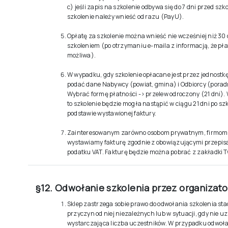
c) jeśli zapis na szkolenie odbywa się do 7 dni przed szk
szkolenie należy wnieść od razu (PayU).
Opłatę za szkolenie można wnieść nie wcześniej niż 30 
szkoleniem (po otrzymaniu e-maila z informacją, że płat
możliwa).
W wypadku, gdy szkolenie opłacane jest przez jednostk
podać dane Nabywcy (powiat, gmina) i Odbiorcy (poradn
Wybrać formę płatności -> przelew odroczony (21 dni).
to szkolenie będzie mogła nastąpić w ciągu 21 dni po sz
podstawie wystawionej faktury.
Zainteresowanym zarówno osobom prywatnym, firmom, j
wystawiamy fakturę zgodnie z obowiązującymi przepis
podatku VAT. Fakturę będzie można pobrać z zakładki T
§12. Odwołanie szkolenia przez organizato
Sklep zastrzega sobie prawo do odwołania szkolenia st
przyczyn od niej niezależnych lub w sytuacji, gdy nie uz
wystarczająca liczba uczestników. W przypadku odwoła