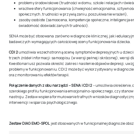
problemy środowiskowe (trudności w domu, szkole i relacjach rówie
wrażliwe sfery funkcjonowania (chwiejność emocjonalna, sztywnoś
społecznych, trudności w przywiązaniu, poszukiwanie wrażeń),
zasoby osobiste (samoocena, kompetencje społeczne, inteligencja
świadomość doświadczanych trudności).
SENA może być stosowana zarówno w diagnozie klinicznej, jak i edukacyjne
badawczych wymagających całościowej oceny funkcjonowania dziecka.
CDI 2
umożliwia wszechstronną ocenę symptomów depresyjnych u dzieci i m
trzech źródeł informacji: samoopisu (w wersji pełnej i skróconej), wersji d
Kwestionariusz pozwala określić zakres i nasilenie objawów depresji, uwz
problemy w funkcjonowaniu. CDI 2 może być wykorzystywany w diagnozie p
oraz monitorowaniu efektów terapii.
Połączenie danych z obu narzędzi – SENA i CDI 2
– umożliwia określenie,
szerokiego profilu funkcjonowania emocjonalno-społecznego, czy stano
nastroju. Zestaw wspiera formułowanie trafnych wniosków diagnostycz
interwencji i wsparcia psychologicznego.
Zestaw DIAG EMO-SPOL
jest stosowanych w funkcjonalnej diagnozie obs