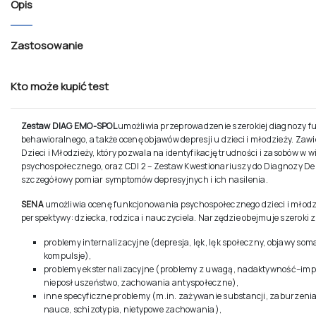
Opis
Zastosowanie
Kto może kupić test
Zestaw
DIAG EMO-SPOL
umożliwia przeprowadzenie szerokiej diagnozy f
behawioralnego, a także ocenę objawów depresji u dzieci i młodzieży. Za
Dzieci i Młodzieży, który pozwala na identyfikację trudności i zasobów w
psychospołecznego, oraz CDI 2 – Zestaw Kwestionariuszy do Diagnozy Depr
szczegółowy pomiar symptomów depresyjnych i ich nasilenia.
SENA
umożliwia ocenę funkcjonowania psychospołecznego dzieci i młodzie
perspektywy: dziecka, rodzica i nauczyciela. Narzędzie obejmuje szeroki 
problemy internalizacyjne (depresja, lęk, lęk społeczny, objawy so
kompulsje),
problemy eksternalizacyjne (problemy z uwagą, nadaktywność–impul
nieposłuszeństwo, zachowania antyspołeczne),
inne specyficzne problemy (m.in. zażywanie substancji, zaburzenia
nauce, schizotypia, nietypowe zachowania),