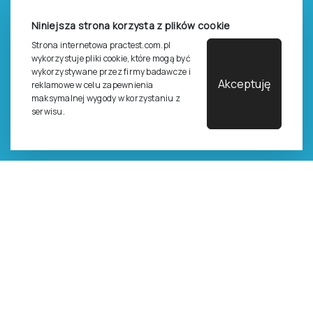
Zasady sprzedaży e-testów
Niniejsza strona korzysta z plików cookie
Cennik i katalog
Strona internetowa practest.com.pl
Zasady zapisów na szkolenia
wykorzystuje pliki cookie, które mogą być
wykorzystywane przez firmy badawcze i
Dla studentów i doktorantów
Akceptuję
reklamowe w celu zapewnienia
maksymalnej wygody w korzystaniu z
Epsilon dla studentów i pracowników naukowych uczelni
serwisu.
Legalność używana testów
©
2026
Pracownia Testów Psychologicznych Polskiego
Towarzystwa Psychologicznego sp. z o.o.
Wszelkie prawa zastrzeżone.
Regulamin
Polityka prywantości