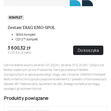
KOMPLET
Zestaw DIAG EMO-SPOL
SENA Komplet
CDI 2™ Komplet
3 600,32 zł
Do koszyka
3 237,88 zł netto
Cennik testów ważny od dnia 1.07.2026 r. do dnia 31.12.2026 r. Dotyczy to
testów wydanych przez Pracownię. Ceny pozostałych testów
(oznaczonych w spisie gwiazdką) mogą ulec zmianie. UWAGA!!! Komplet
testu w fakturze rozpisany będzie na elementy z powodu zróżnicowanych
stawek VAT. Podane ceny są cenami brutto, dlatego na fakturze mogą
wystąpić groszowe różnice.
Produkty powiązane