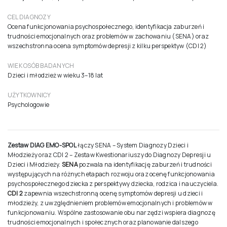
CEL DIAGNOZY
Ocena funkcjonowania psychospołecznego, identyfikacja zaburzeń i
trudności emocjonalnych oraz problemów w zachowaniu (SENA) oraz
wszechstronna ocena symptomów depresji z kilku perspektyw (CDI 2)
WIEK OSÓB BADANYCH
Dzieci i młodzież w wieku 3–18 lat
UŻYTKOWNICY
Psychologowie
Zestaw DIAG EMO-SPOL
łączy SENA – System Diagnozy Dzieci i
Młodzieży oraz CDI 2 – Zestaw Kwestionariuszy do Diagnozy Depresji u
Dzieci i Młodzieży.
SENA
pozwala na identyfikację zaburzeń i trudności
występujących na różnych etapach rozwoju oraz ocenę funkcjonowania
psychospołecznego dziecka z perspektywy dziecka, rodzica i nauczyciela.
CDI 2
zapewnia wszechstronną ocenę symptomów depresji u dzieci i
młodzieży, z uwzględnieniem problemów emocjonalnych i problemów w
funkcjonowaniu. Wspólne zastosowanie obu narzędzi wspiera diagnozę
trudności emocjonalnych i społecznych oraz planowanie dalszego