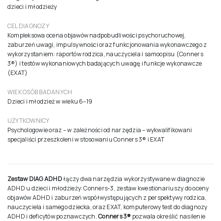
dzieci i młodzieży
CEL DIAGNOZY
Kompleksowa ocena objawów nadpobudliwości psychoruchowej,
zaburzeń uwagi, impulsywności oraz funkcjonowania wykonawczego z
wykorzystaniem: raportów rodzica, nauczyciela i samoopisu (Conners
3®) i testów wykonaniowych badających uwagę i funkcje wykonawcze
(EXAT)
WIEK OSÓB BADANYCH
Dzieci i młodzież w wieku 6–19
UŻYTKOWNICY
Psychologowie oraz – w zależności od narzędzia – wykwalifikowani
specjaliści przeszkoleni w stosowaniu Conners 3® i EXAT
Zestaw DIAG ADHD
łączy dwa narzędzia wykorzystywane w diagnozie
ADHD u dzieci i młodzieży: Conners-3, zestaw kwestionariuszy do oceny
objawów ADHD i zaburzeń współwystępujących z perspektywy rodzica,
nauczyciela i samego dziecka, oraz EXAT, komputerowy test do diagnozy
ADHD i deficytów poznawczych.
Conners 3®
pozwala określić nasilenie