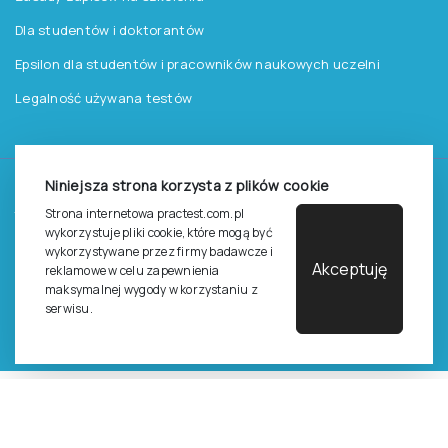
Dla studentów i doktorantów
Epsilon dla studentów i pracowników naukowych uczelni
Legalność używana testów
Niniejsza strona korzysta z plików cookie
©
2026
Pracownia Testów Psychologicznych Polskiego
Strona internetowa practest.com.pl
Towarzystwa Psychologicznego sp. z o.o.
wykorzystuje pliki cookie, które mogą być
Wszelkie prawa zastrzeżone.
wykorzystywane przez firmy badawcze i
Akceptuję
reklamowe w celu zapewnienia
Regulamin
Polityka prywantości
maksymalnej wygody w korzystaniu z
serwisu.