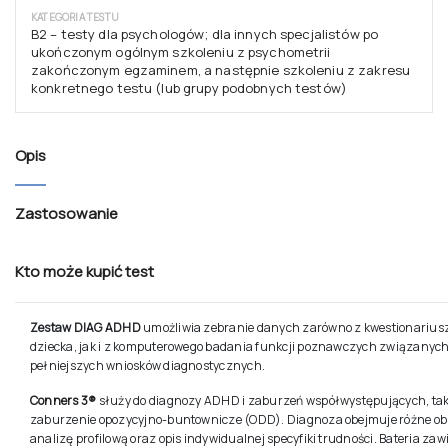
KATEGORIA TESTU
B2 – testy dla psychologów; dla innych specjalistów po
ukończonym ogólnym szkoleniu z psychometrii
zakończonym egzaminem, a następnie szkoleniu z zakresu
konkretnego testu (lub grupy podobnych testów)
Opis
Zastosowanie
Kto może kupić test
Zestaw DIAG ADHD
umożliwia zebranie danych zarówno z kwestionariusz
dziecka, jak i z komputerowego badania funkcji poznawczych związanyc
pełniejszych wniosków diagnostycznych.
Conners 3®
służy do diagnozy ADHD i zaburzeń współwystępujących, tak
zaburzenie opozycyjno-buntownicze (ODD). Diagnoza obejmuje różne obs
analizę profilową oraz opis indywidualnej specyfiki trudności. Bateria zaw