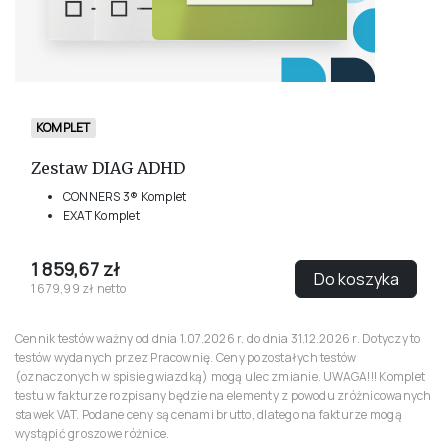
KOMPLET
Zestaw DIAG ADHD
CONNERS 3® Komplet
EXAT Komplet
1 859,67 zł
Do koszyka
1 679,99 zł netto
Cennik testów ważny od dnia 1.07.2026 r. do dnia 31.12.2026 r. Dotyczy to
testów wydanych przez Pracownię. Ceny pozostałych testów
(oznaczonych w spisie gwiazdką) mogą ulec zmianie. UWAGA!!! Komplet
testu w fakturze rozpisany będzie na elementy z powodu zróżnicowanych
stawek VAT. Podane ceny są cenami brutto, dlatego na fakturze mogą
wystąpić groszowe różnice.