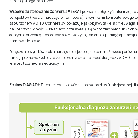
przebiegu tego zaburzenia.
Wspólne zastosowanie Conners 3® i EXAT
pozwala połączyć informacje o
perspektyw (rodzic, nauczyciel, samoopis), z wynikami komputerowego t
zaburzone w ADHD. Conners 3® pokazuje, jak objawy takie jak nieuwaga
nauce czy trudności w relacjach przejawiają się w codziennym funkcjono
danych o przebiegu procesów poznawczych, takich jak pamięć operacyjn
hamowanie reakcji.
Połączenie wyników z obu narzędzi daje specjalistom możliwość porówn
funkcji poznawczych dziecka, co wzmacnia trafność diagnozy ADHD i 
terapeutyczne oraz edukacyjne.
Zestaw DIAG ADHD
jest jednym z dwóch stosowanych w funkcjonalnej d