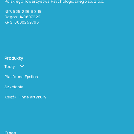
Polskiego Towarzystwa Psychologicznego sp. z o.o.
NIP: 525-236-80-15
Regon: 140607222
KRS: 0000259763
Produkty
Testy
Platforma Epsilon
Szkolenia
Książki i inne artykuły
O nas