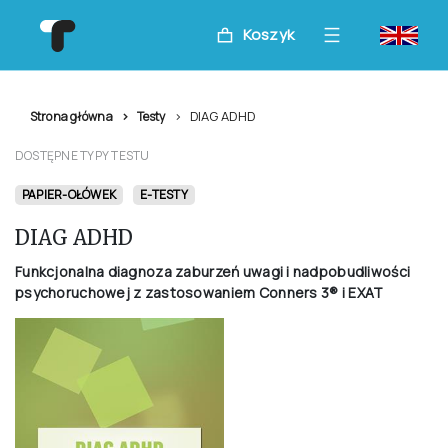
Koszyk
DIAG ADHD
Strona główna
Testy
DOSTĘPNE TYPY TESTU
PAPIER-OŁÓWEK
E-TESTY
DIAG ADHD
Funkcjonalna diagnoza zaburzeń uwagi i nadpobudliwości
psychoruchowej z zastosowaniem Conners 3® i EXAT