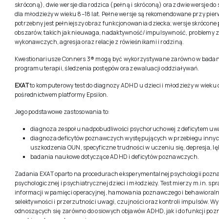
skróconą), dwie wersje dla rodzica (pełną i skróconą) oraz dwie wersje 
dla młodzieży w wieku 8–18 lat. Pełne wersje są rekomendowane przy pier
potrzebny jest pełniejszy obraz funkcjonowania dziecka; wersje skrócon
obszarów, takich jak nieuwaga, nadaktywność/impulsywność, problemy z 
wykonawczych, agresja oraz relacje z rówieśnikami i rodziną.
Kwestionariusze Conners 3® mogą być wykorzystywane zarówno w badani
programu terapii, śledzenia postępów oraz ewaluacji oddziaływań.
EXAT
to komputerowy test do diagnozy ADHD u dzieci i młodzieży w wieku 
pośrednictwem platformy Epsilon.
Jego podstawowe zastosowania to:
diagnoza zespołu nadpobudliwości psychoruchowej z deficytem u
diagnoza deficytów poznawczych występujących w przebiegu innych 
uszkodzenia OUN, specyficzne trudności w uczeniu się, depresja, lę
badania naukowe dotyczące ADHD i deficytów poznawczych.
Zadania EXAT oparto na procedurach eksperymentalnej psychologii pozn
psychologicznej i psychiatrycznej dzieci i młodzieży. Test mierzy m.in. 
informacji w pamięci operacyjnej, hamowania poznawczego i behawioral
selektywności i przerzutności uwagi, czujności oraz kontroli impulsów. 
odnoszących się zarówno do osiowych objawów ADHD, jak i do funkcji poz