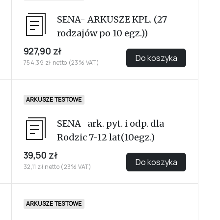
SENA- ARKUSZE KPL. (27
rodzajów po 10 egz.))
927,90 zł
Do koszyka
754,39 zł netto (23% VAT)
ARKUSZE TESTOWE
SENA- ark. pyt. i odp. dla
Rodzic 7-12 lat(10egz.)
39,50 zł
Do koszyka
32,11 zł netto (23% VAT)
ARKUSZE TESTOWE