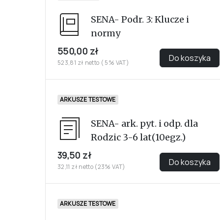
SENA- Podr. 3: Klucze i
normy
550,00 zł
Do koszyka
523,81 zł netto ( 5% VAT)
ARKUSZE TESTOWE
SENA- ark. pyt. i odp. dla
Rodzic 3-6 lat(10egz.)
39,50 zł
Do koszyka
32,11 zł netto (23% VAT)
ARKUSZE TESTOWE