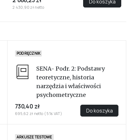
2 688,23 zł
Do koszyka
2 430,90 zł netto
PODRĘCZNIK
SENA- Podr. 2: Podstawy
teoretyczne, historia
narzędzia i właściwości
psychometryczne
730,40 zł
Do koszyka
695,62 zł netto ( 5% VAT)
ARKUSZE TESTOWE