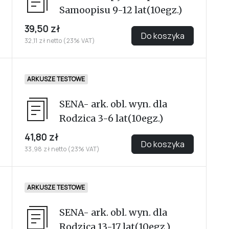
Samoopisu 9-12 lat(10egz.)
39,50 zł
Do koszyka
32,11 zł netto (23% VAT)
ARKUSZE TESTOWE
SENA- ark. obl. wyn. dla
Rodzica 3-6 lat(10egz.)
41,80 zł
Do koszyka
33,98 zł netto (23% VAT)
ARKUSZE TESTOWE
SENA- ark. obl. wyn. dla
Rodzica 13-17 lat(10egz.)