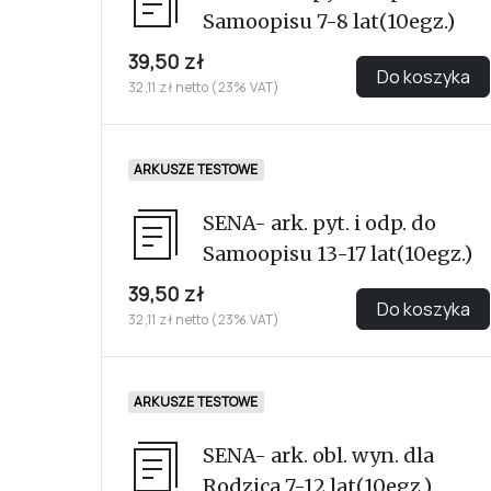
Samoopisu 7-8 lat(10egz.)
39,50 zł
Do koszyka
32,11 zł netto (23% VAT)
ARKUSZE TESTOWE
SENA- ark. pyt. i odp. do
Samoopisu 13-17 lat(10egz.)
39,50 zł
Do koszyka
32,11 zł netto (23% VAT)
ARKUSZE TESTOWE
SENA- ark. obl. wyn. dla
Rodzica 7-12 lat(10egz.)