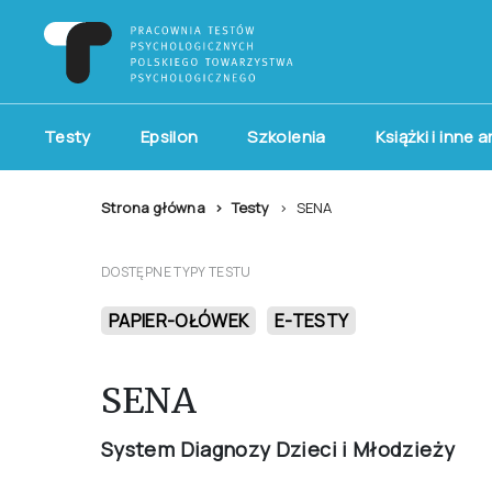
Testy
Epsilon
Szkolenia
Książki i inne 
Strona główna
Testy
SENA
DOSTĘPNE TYPY TESTU
PAPIER-OŁÓWEK
E-TESTY
SENA
System Diagnozy Dzieci i Młodzieży