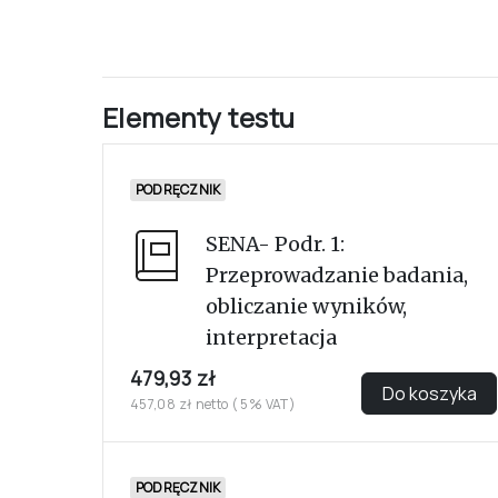
Elementy testu
PODRĘCZNIK
SENA- Podr. 1:
Przeprowadzanie badania,
obliczanie wyników,
interpretacja
479,93 zł
Do koszyka
457,08 zł netto ( 5% VAT)
PODRĘCZNIK