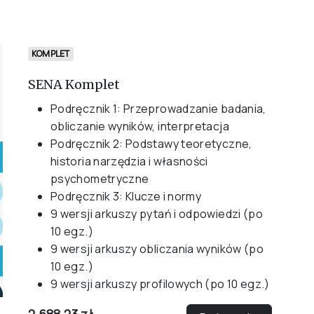
KOMPLET
SENA Komplet
Podręcznik 1: Przeprowadzanie badania,
obliczanie wyników, interpretacja
Podręcznik 2: Podstawy teoretyczne,
historia narzędzia i własności
psychometryczne
Podręcznik 3: Klucze i normy
9 wersji arkuszy pytań i odpowiedzi (po
10 egz.)
9 wersji arkuszy obliczania wyników (po
10 egz.)
9 wersji arkuszy profilowych (po 10 egz.)