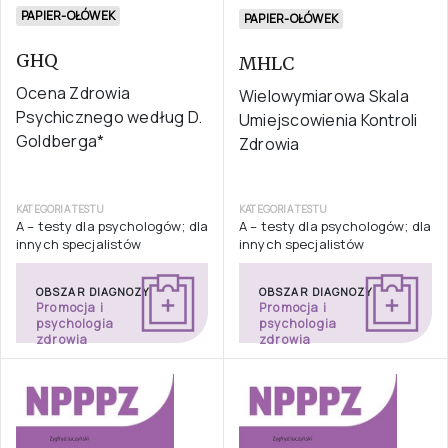
PAPIER-OŁÓWEK
PAPIER-OŁÓWEK
GHQ
MHLC
Ocena Zdrowia
Wielowymiarowa Skala
Psychicznego według D.
Umiejscowienia Kontroli
Goldberga*
Zdrowia
KATEGORIA TESTU
KATEGORIA TESTU
A – testy dla psychologów; dla
A – testy dla psychologów; dla
innych specjalistów
innych specjalistów
OBSZAR DIAGNOZY
OBSZAR DIAGNOZY
Promocja i
Promocja i
psychologia
psychologia
zdrowia
zdrowia