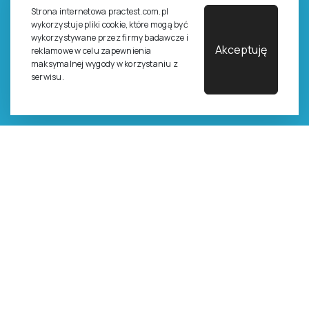
Polskiego Towarzystwa Psychologicznego sp. z o.o.
Strona internetowa practest.com.pl
NIP: 525-236-80-15
wykorzystuje pliki cookie, które mogą być
Regon: 140607222
wykorzystywane przez firmy badawcze i
Akceptuję
KRS: 0000259763
reklamowe w celu zapewnienia
maksymalnej wygody w korzystaniu z
serwisu.
Produkty
Testy
Platforma Epsilon
Szkolenia
Książki i inne artykuły
O nas