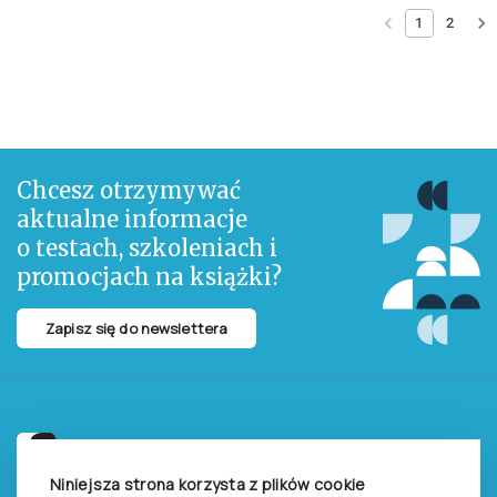
1
2
Chcesz otrzymywać
aktualne informacje
o testach, szkoleniach i
promocjach na książki?
Zapisz się do newslettera
Pracownia Testów Psychologicznych
Niniejsza strona korzysta z plików cookie