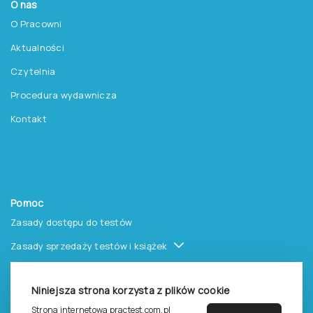
O nas
O Pracowni
Aktualności
Czytelnia
Procedura wydawnicza
Kontakt
Pomoc
Zasady dostępu do testów
Zasady sprzedaży testów i książek
Zasady sprzedaży e-testów
Niniejsza strona korzysta z plików cookie
Cennik i katalog
Strona internetowa practest.com.pl