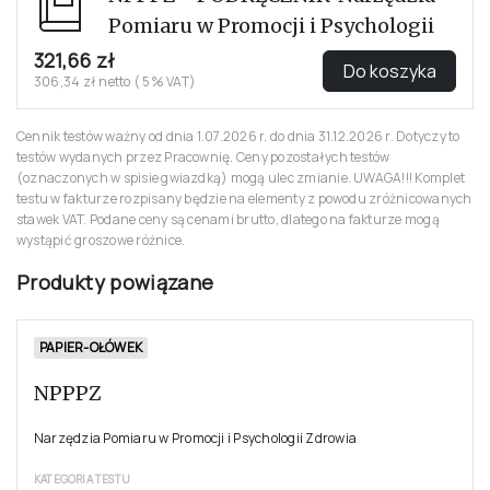
Pomiaru w Promocji i Psychologii
321,66 zł
Do koszyka
306,34 zł netto ( 5% VAT)
Cennik testów ważny od dnia 1.07.2026 r. do dnia 31.12.2026 r. Dotyczy to
testów wydanych przez Pracownię. Ceny pozostałych testów
(oznaczonych w spisie gwiazdką) mogą ulec zmianie. UWAGA!!! Komplet
testu w fakturze rozpisany będzie na elementy z powodu zróżnicowanych
stawek VAT. Podane ceny są cenami brutto, dlatego na fakturze mogą
wystąpić groszowe różnice.
Produkty powiązane
PAPIER-OŁÓWEK
NPPPZ
Narzędzia Pomiaru w Promocji i Psychologii Zdrowia
KATEGORIA TESTU