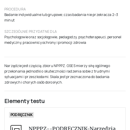
PROCEDURA
Badanie indywidualne lub grupowe; czas badania nie przekracza 2–3
minut
SZCZEGÓLNIE PRZYDATNE DLA
Psychologowie oraz socjologowie, pedagodzy, psychoterapeuci, personel
medyczny, pracownicy ochrony i promocji zdrowia
Narzędzie jest częścią zbioru NPPPZ. GSES mierzy siłę ogólnego
przekonania jednostki o skuteczności radzenia sobie z trudnymi
sytuacjami i przeszkodami. Skala jest przeznaczona do badania
zdrowych i chorych osób dorosłych.
Elementy testu
PODRĘCZNIK
NPPPZ--PODRĘCZNIK-Narzędzia