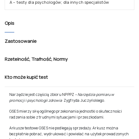
A – testy dla psychologów; dla innych specjalistów
Opis
Zastosowanie
Rzetelność
,
Trafność
,
Normy
Kto może kupić test
Narzędzie jest częścią zbioru
NPPPZ
–
Narzędzia pomiaru w
promocji i psychologii zdrowia
Zygfryda Juczyńskiego.
GSES mierzy siłę ogólnego przekonania jednostki o skuteczności
radzenia sobie z trudnymi sytuacjami i przeszkodami.
Arkusze testowe GSES nie podlegają sprzedaży. Arkusz można
bezpłatnie pobrać, wydrukować i powielać na użytek prowadzonych