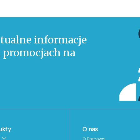
tualne informacje
 i promocjach na
ukty
O nas
O Pracowni