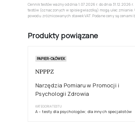
Cennik testów ważny od dnia 1.07.2026 r. do dnia 31.12.2026 
testów (oznaczonych w spisie gwiazdką) mogą ulec zmianie. 
powodu zróżnicowanych stawek VAT. Podane ceny są cenami br
Produkty powiązane
PAPIER-OŁÓWEK
NPPPZ
Narzędzia Pomiaru w Promocji i
Psychologii Zdrowia
KATEGORIA TESTU
A – testy dla psychologów; dla innych specjalistów