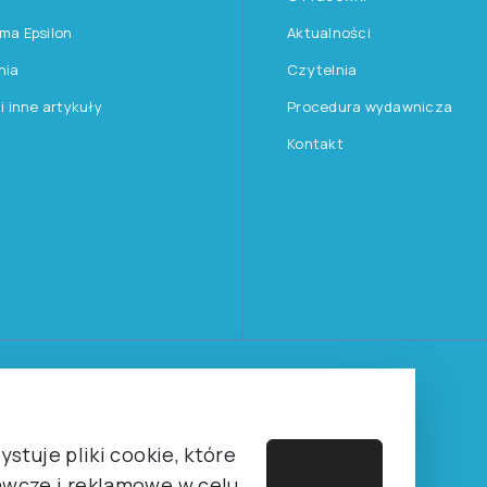
rma Epsilon
Aktualności
nia
Czytelnia
 i inne artykuły
Procedura wydawnicza
Kontakt
Towarzystwa Psychologicznego sp. z o.o.
stuje pliki cookie, które
wcze i reklamowe w celu