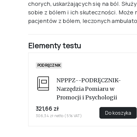
chorych, uskarżających się na ból. Służ
sobie z bólem i ich skuteczności. Może 
pacjentów z bólem, leczonych ambulator
Elementy testu
PODRĘCZNIK
NPPPZ--PODRĘCZNIK-
Narzędzia Pomiaru w
Promocji i Psychologii
321,66 zł
Do koszyka
306,34 zł netto ( 5% VAT)