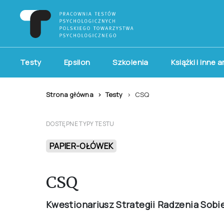
Testy
Epsilon
Szkolenia
Książki i inne 
Strona główna
Testy
CSQ
DOSTĘPNE TYPY TESTU
PAPIER-OŁÓWEK
CSQ
Kwestionariusz Strategii Radzenia Sobi