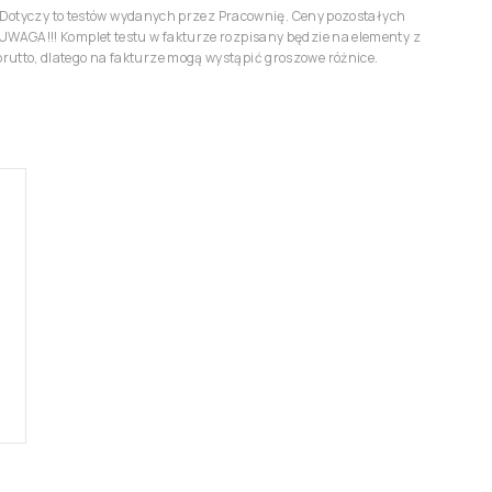
r. Dotyczy to testów wydanych przez Pracownię. Ceny pozostałych
UWAGA!!! Komplet testu w fakturze rozpisany będzie na elementy z
utto, dlatego na fakturze mogą wystąpić groszowe różnice.