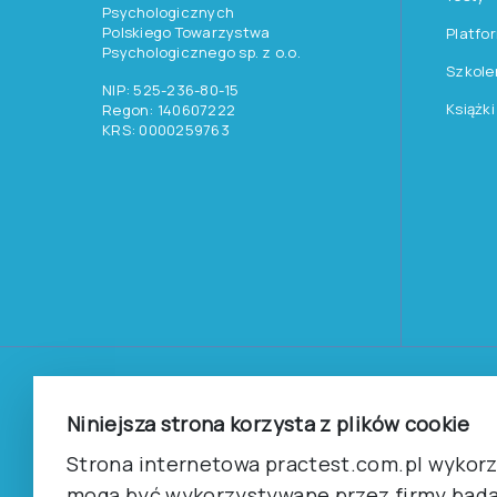
Psychologicznych
Polskiego Towarzystwa
Platfo
Psychologicznego sp. z o.o.
Szkole
NIP: 525-236-80-15
Książki
Regon: 140607222
KRS: 0000259763
©
2026
Pracownia Testów Psychologicznych Polskiego 
Wszelkie prawa zastrzeżone.
Niniejsza strona korzysta z plików cookie
Strona internetowa practest.com.pl wykorzy
Regulamin
Polityka prywantości
mogą być wykorzystywane przez firmy bada