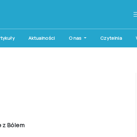
artykuły
Aktualności
O nas
Czytelnia
e z Bólem