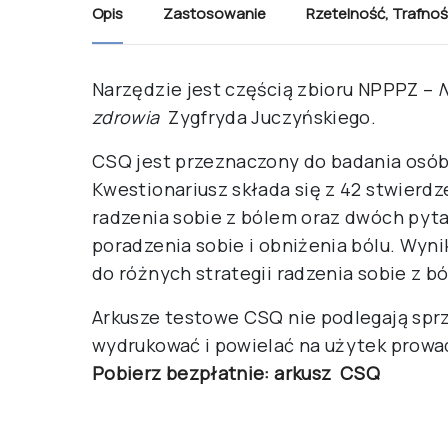
Opis
Zastosowanie
Rzetelność
,
Trafnoś
Narzędzie jest częścią zbioru
NPPPZ
–
N
zdrowia
Zygfryda Juczyńskiego.
CSQ jest przeznaczony do badania osób 
Kwestionariusz składa się z 42 stwierd
radzenia sobie z bólem oraz dwóch pyt
poradzenia sobie i obniżenia bólu. Wyn
do różnych strategii radzenia sobie z b
Arkusze testowe CSQ nie podlegają spr
wydrukować i powielać na użytek prow
Pobierz bezpłatnie: arkusz CSQ