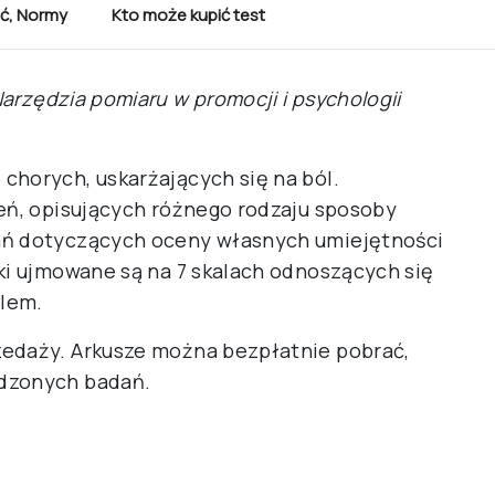
ć
,
Normy
Kto może kupić test
arzędzia pomiaru w promocji i psychologii
chorych, uskarżających się na ból.
zeń, opisujących różnego rodzaju sposoby
ań dotyczących oceny własnych umiejętności
iki ujmowane są na 7 skalach odnoszących się
ólem.
zedaży. Arkusze można bezpłatnie pobrać,
adzonych badań.