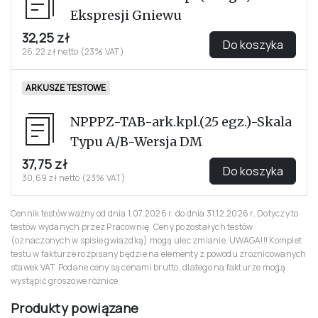
Ekspresji Gniewu
32,25 zł
Do koszyka
26,22 zł netto (23% VAT)
ARKUSZE TESTOWE
NPPPZ-TAB-ark.kpl.(25 egz.)-Skala
Typu A/B-Wersja DM
37,75 zł
Do koszyka
30,69 zł netto (23% VAT)
Cennik testów ważny od dnia 1.07.2026 r. do dnia 31.12.2026 r. Dotyczy to
testów wydanych przez Pracownię. Ceny pozostałych testów
(oznaczonych w spisie gwiazdką) mogą ulec zmianie. UWAGA!!! Komplet
testu w fakturze rozpisany będzie na elementy z powodu zróżnicowanych
stawek VAT. Podane ceny są cenami brutto, dlatego na fakturze mogą
wystąpić groszowe różnice.
Produkty powiązane