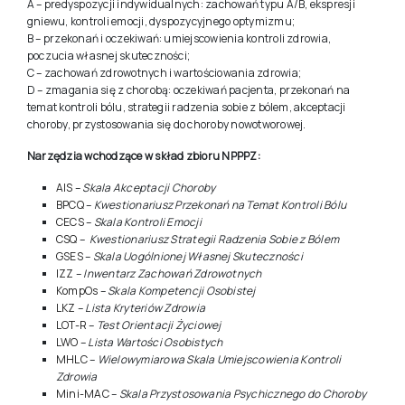
A – predyspozycji indywidualnych: zachowań typu A/B, ekspresji
gniewu, kontroli emocji, dyspozycyjnego optymizmu;
B – przekonań i oczekiwań: umiejscowienia kontroli zdrowia,
poczucia własnej skuteczności;
C – zachowań zdrowotnych i wartościowania zdrowia;
D – zmagania się z chorobą: oczekiwań pacjenta, przekonań na
temat kontroli bólu, strategii radzenia sobie z bólem, akceptacji
choroby, przystosowania się do choroby nowotworowej.
Narzędzia wchodzące w skład zbioru NPPPZ:
AIS
–
Skala Akceptacji Choroby
BPCQ
–
Kwestionariusz Przekonań na Temat Kontroli Bólu
CECS
–
Skala Kontroli Emocji
CSQ
–
Kwestionariusz Strategii Radzenia Sobie z Bólem
GSES
–
Skala Uogólnionej Własnej Skuteczności
IZZ
–
Inwentarz Zachowań Zdrowotnych
KompOs
–
Skala Kompetencji Osobistej
LKZ
–
Lista Kryteriów Zdrowia
LOT-R
–
Test Orientacji Życiowej
LWO
–
Lista Wartości Osobistych
MHLC
–
Wielowymiarowa Skala Umiejscowienia Kontroli
Zdrowia
Mini-MAC
–
Skala Przystosowania Psychicznego do Choroby