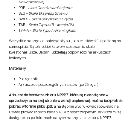
Nowotworowej
PRF
–
Lista Oczekiwań Pacjenta
SEG
–
Skala Ekspresji Gniewu
SWLS
–
Skala Satysfakcji z Życia
TAB
–
Skala Typu A/B - wersja DM
TYP-A
–
Skala Typu A-Framingham
Wszystkie narzędzia należą do typu „papier-ołówek” i oparte są na
samoopisie. Są to krótkie i łatwe w stosowaniu skale i
kwestionariusze. Badani udzielają odpowiedzi na arkuszach
testowych.
Materiały:
Podręcznik
Arkusze do poszczególnych testów (po 25 egz.)
Arkusze do testów ze zbioru NPPPZ, które są niedostępne w
sprzedaży na naszej stronie w wersji papierowej, można bezpłatnie
pobrać w formie pliku .pdf,
a następnie wydrukować i powielać na
użytek prowadzonych badań. Pliki z poszczególnymi arkuszami są
dostępne na podstronach danych narzędzi ze zbioru NPPPZ.