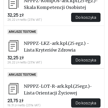
NPPPZ-KompOs-ark.kpl.(25 egz.)-
Skala Kompetencji Osobistej
32,25 zł
Do koszyka
26,22 zł netto (23% VAT)
ARKUSZE TESTOWE
NPPPZ-LKZ-ark.kpl.(25 egz.) -
Lista Kryteriów Zdrowia
32,25 zł
Do koszyka
26,22 zł netto (23% VAT)
ARKUSZE TESTOWE
NPPPZ-LOT-R-ark.kpl.(25egz.)-
Lista Orientacji Życiowej
23,75 zł
Do koszyka
19,31 zł netto (23% VAT)