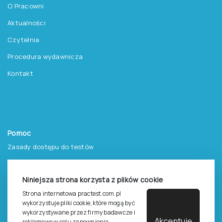
O Pracowni
Aktualności
Czytelnia
Procedura wydawnicza
Kontakt
Pomoc
Zasady dostępu do testów
Zasady sprzedaży testów i książek
Niniejsza strona korzysta z plików cookie
Zasady sprzedaży e-testów
Strona internetowa practest.com.pl
Cennik i katalog
wykorzystuje pliki cookie, które mogą być
wykorzystywane przez firmy badawcze i
Zasady zapisów na szkolenia
Akceptuję
reklamowe w celu zapewnienia