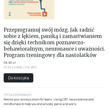
Przeprogramuj swój mózg. Jak radzić
sobie z lękiem, paniką i zamartwianiem
się dzięki technikom poznawczo-
behawioralnym, neuronauce i uważności.
Program treningowy dla nastolatków
59,90 zł
57,05 zł netto ( 5% VAT)
Do koszyka
TYTUŁ ORYGINALNY
Rewire your anxious brain for teens. Using CBT, neuroscience and
mindfulness to help you end anxiety, panic and worry