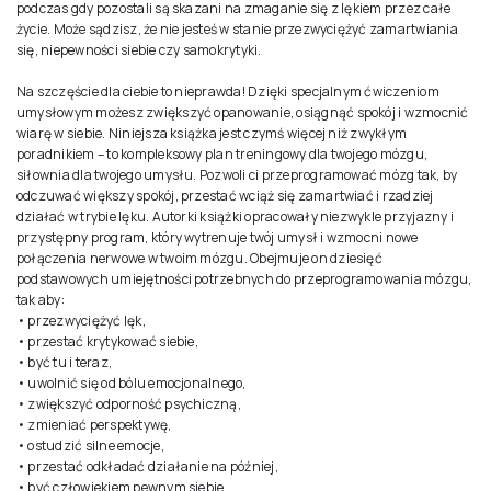
podczas gdy pozostali są skazani na zmaganie się z lękiem przez całe
życie. Może sądzisz, że nie jesteś w stanie przezwyciężyć zamartwiania
się, niepewności siebie czy samokrytyki.
Na szczęście dla ciebie to nieprawda! Dzięki specjalnym ćwiczeniom
umysłowym możesz zwiększyć opanowanie, osiągnąć spokój i wzmocnić
wiarę w siebie. Niniejsza książka jest czymś więcej niż zwykłym
poradnikiem – to kompleksowy plan treningowy dla twojego mózgu,
siłownia dla twojego umysłu. Pozwoli ci przeprogramować mózg tak, by
odczuwać większy spokój, przestać wciąż się zamartwiać i rzadziej
działać w trybie lęku. Autorki książki opracowały niezwykle przyjazny i
przystępny program, który wytrenuje twój umysł i wzmocni nowe
połączenia nerwowe w twoim mózgu. Obejmuje on dziesięć
podstawowych umiejętności potrzebnych do przeprogramowania mózgu,
tak aby:
• przezwyciężyć lęk,
• przestać krytykować siebie,
• być tu i teraz,
• uwolnić się od bólu emocjonalnego,
• zwiększyć odporność psychiczną,
• zmieniać perspektywę,
• ostudzić silne emocje,
• przestać odkładać działanie na później,
• być człowiekiem pewnym siebie,