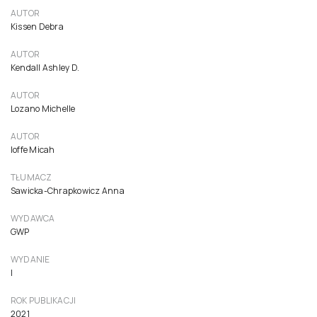
AUTOR
Kissen Debra
AUTOR
Kendall Ashley D.
AUTOR
Lozano Michelle
AUTOR
Ioffe Micah
TŁUMACZ
Sawicka-Chrapkowicz Anna
WYDAWCA
GWP
WYDANIE
I
ROK PUBLIKACJI
2021