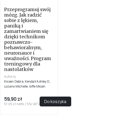
Przeprogramuj swój
mózg. Jak radzić
sobie z lękiem,
paniką i
zamartwianiem się
dzięki technikom
poznawczo-
behawioralnym,
neuronauce i
uważności. Program
treningowy dla
nastolatków
Autorzy
Kissen Debra, Kendall Ashley D.,
Lozano Michelle, Ioffe Micah
59,90 zł
Do koszyka
57,05 zł netto ( 5% VAT)