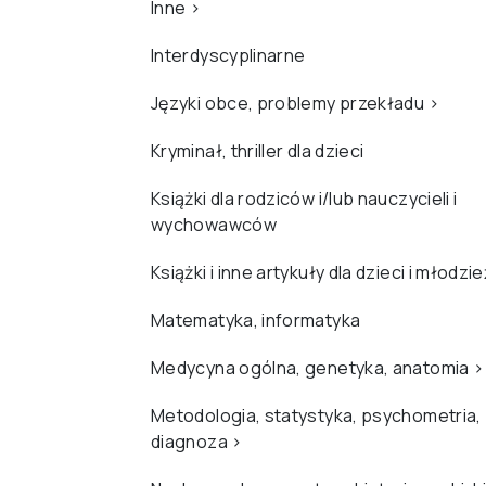
Inne
›
Interdyscyplinarne
Języki obce, problemy przekładu
›
Kryminał, thriller dla dzieci
Książki dla rodziców i/lub nauczycieli i
wychowawców
Książki i inne artykuły dla dzieci i młodzi
Matematyka, informatyka
Medycyna ogólna, genetyka, anatomia
›
Metodologia, statystyka, psychometria,
diagnoza
›