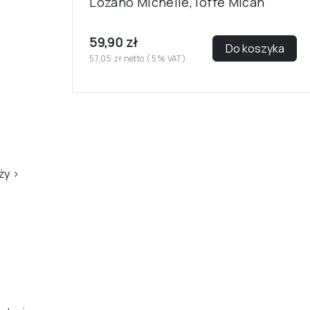
Lozano Michelle, Ioffe Micah
59,90 zł
Do koszyka
57,05 zł netto ( 5% VAT)
eży
›