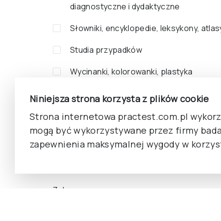
diagnostyczne i dydaktyczne
Słowniki, encyklopedie, leksykony, atlas
Studia przypadków
Wycinanki, kolorowanki, plastyka
Wywiad, rozmowa
Niniejsza strona korzysta z plików cookie
Zabawki, gry zręcznościowe
Strona internetowa practest.com.pl wykorzy
mogą być wykorzystywane przez firmy bada
Zagadki, łamigłówki, zadania
zapewnienia maksymalnej wygody w korzyst
Zbiór artykułów
Zakres cen
-