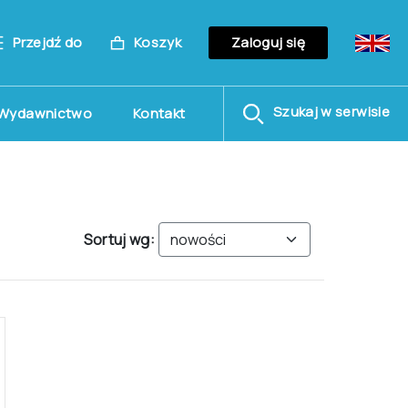
Przejdź do
Koszyk
Zaloguj się
Szukaj w serwisie
Wydawnictwo
Kontakt
Sortuj wg: