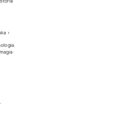
storia
uka
›
ologia,
 magia
,