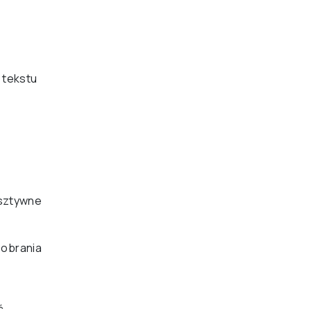
 tekstu
(sztywne
 pobrania
ć