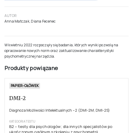
Anna Matczak, Diana Fecenec
W kwietniu 2022 rozpoczęły się badania, których wyniki pozwolą na
opracowanie nowych norm oraz zaktualizowanie charakterystyki
psychometrycznej narzędzia.
Produkty powiązane
PAPIER-OŁÓWEK
DMI-2
Diagnoza Możliwości Intelektualnych – 2 (DMI-2M, DMI-2S)
KATEGORIA TESTU
B2 – testy dla psychologów; dla innych specjalistów po
ukończonym ogólnym szkoleniu z psychometrii
zakończonym egzaminem, a następnie szkoleniu z zakresu
konkretnego testu (lub grupy podobnych testów)