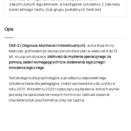
Opis
DMI-2
(
Diagnoza Możliwości Intelektualnych
)
, autorstwa Anny
Matczak, jest testem przeznaczonym dla dzieci w wieku od 6 do 13
lat, służącym do oceny
zdolności do myślenia operacyjnego za
pomocą zadań wymagających tzw. dodawania logicznego i
mnożenia logicznego
.
Test dostępny dla psychologów, a po odbyciu odpowiedniego
szkolenia także dla pedagogów, został wprowadzony do użytku w
roku 2001. W kwietniu 2022 rozpoczęły się badania, których wyniki
pozwolą na opracowanie nowych norm oraz zaktualizowanie
charakterystyki psychometrycznej narzędzia.