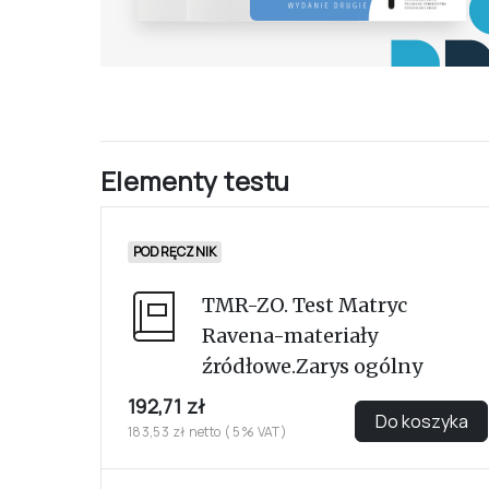
Elementy testu
PODRĘCZNIK
TMR-ZO. Test Matryc
Ravena-materiały
źródłowe.Zarys ogólny
192,71 zł
Do koszyka
183,53 zł netto ( 5% VAT)