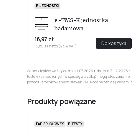
E-JEDNOSTKI
e -TMS-K jednostka
badaniowa
16,97 zł
Do koszyka
13,80 zł netto (23% VAT)
Cennik testów ważny od dnia 1.07.2026 r. do dnia 31.12.2026 
testów (oznaczonych w spisie gwiazdką) mogą ulec zmianie. 
powodu zróżnicowanych stawek VAT. Podane ceny są cenami br
Produkty powiązane
PAPIER-OŁÓWEK
E-TESTY