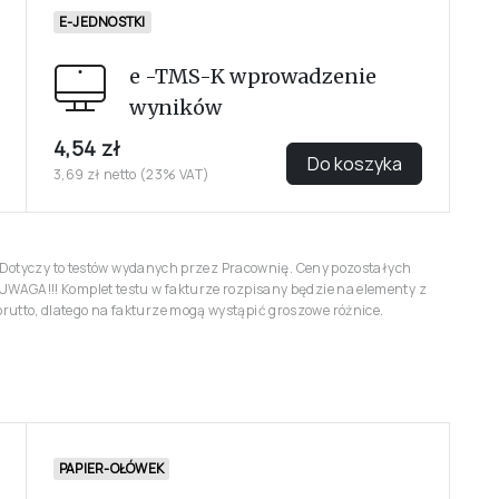
E-JEDNOSTKI
e -TMS-K wprowadzenie
wyników
4,54 zł
Do koszyka
3,69 zł netto (23% VAT)
r. Dotyczy to testów wydanych przez Pracownię. Ceny pozostałych
UWAGA!!! Komplet testu w fakturze rozpisany będzie na elementy z
utto, dlatego na fakturze mogą wystąpić groszowe różnice.
PAPIER-OŁÓWEK