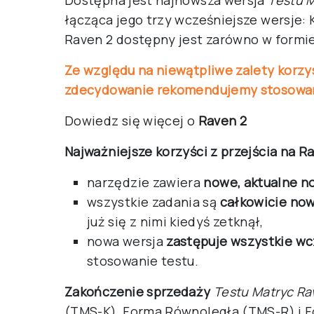
Dostępna jest najnowsza wersja
Testu 
łącząca jego trzy wcześniejsze wersje:
Raven 2 dostępny jest zarówno w formie 
Ze względu na niewątpliwe zalety korzy
zdecydowanie rekomendujemy stosowa
Dowiedz się więcej o
Raven 2
Najważniejsze korzyści z przejścia na Ra
narzędzie zawiera
nowe, aktualne n
wszystkie zadania są
całkowicie now
już się z nimi kiedyś zetknął,
nowa wersja
zastępuje wszystkie wc
stosowanie testu.
Zakończenie sprzedaży
Testu Matryc Ra
(TMS-K), Forma Równoległa (TMS-R) i F