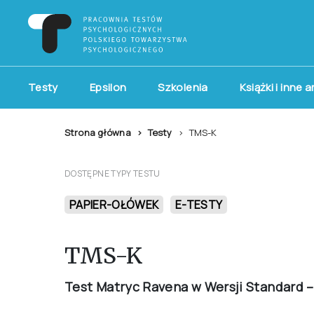
Testy
Epsilon
Szkolenia
Książki i inne 
Strona główna
Testy
TMS-K
DOSTĘPNE TYPY TESTU
PAPIER-OŁÓWEK
E-TESTY
TMS-K
Test Matryc Ravena w Wersji Standard 