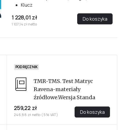
Klucz
1 228,01 zł
Do koszyka
1 107,14 zł netto
PODRĘCZNIK
TMR-TMS. Test Matryc
Ravena-materiały
źródłowe.Wersja Standa
259,22 zł
Do koszyka
246,88 zł netto ( 5% VAT)