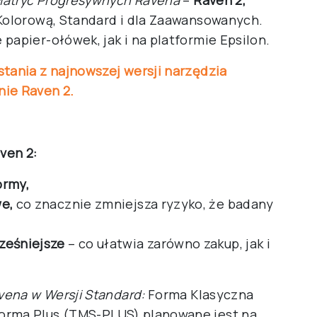
Matryc Progresywnych Ravena
–
Raven 2,
 Kolorową, Standard i dla Zaawansowanych.
papier-ołówek, jak i na platformie Epsilon.
stania z najnowszej wersji narzędzia
nie Raven 2.
ven 2:
ormy,
e,
co znacznie zmniejsza ryzyko, że badany
ześniejsze
– co ułatwia zarówno zakup, jak i
vena w Wersji Standard:
Forma Klasyczna
orma Plus (TMS-PLUS) planowane jest na