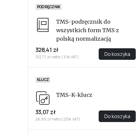
PODRĘCZNIK
TMS-podręcznik do
wszystkich form TMS z
polską normalizacją
328,41 zł
Do koszyka
312,77 zł netto ( 5% VAT)
KLUCZ
TMS-K-klucz
33,07 zł
Do koszyka
26,89 zł netto (23% VAT)