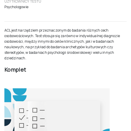
AUTOR PODRĘCZNIKA
Katarzyna Martowska (2012)
WIEK OSÓB BADANYCH
Młodzież szkół ponadpodstawowych, dorośli (15–69 lat)
PROCEDURA
Badanie indywidualne lub grupowe; bez ograniczenia czasu, przeciętnie
około 12 minut
UŻYTKOWNICY TESTU
Psychologowie
ACL jest narzędziem przeznaczonym do badania różnych cech
osobowościowych. Test stosuje się zarówno w indywidualnej diagnozie
osobowości, między innymi do celów klinicznych, jak i w badaniach
naukowych, na przykład do badania archetypów kulturowych czy
stereotypów, w badaniach psychologii środowiskowej i wielu innych
dziedzinach.