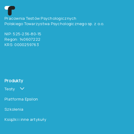
Chcesz otrzymywać
aktualne informacje
o testach, szkoleniach i
promocjach na książki?
Zapisz się do newslettera
Pracownia Testów Psychologicznych
Polskiego Towarzystwa Psychologicznego sp. z o.o.
NIP: 525-236-80-15
Regon: 140607222
KRS: 0000259763