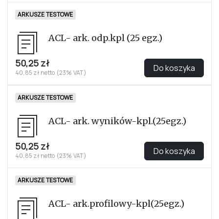
306,56 zł
Do koszyka
291,96 zł netto ( 5% VAT)
PODRĘCZNIK
ACL- Polska normalizacja
553,07 zł
Do koszyka
526,73 zł netto ( 5% VAT)
ARKUSZE TESTOWE
ACL- ark. odp.kpl (25 egz.)
50,25 zł
Do koszyka
40,85 zł netto (23% VAT)
ARKUSZE TESTOWE