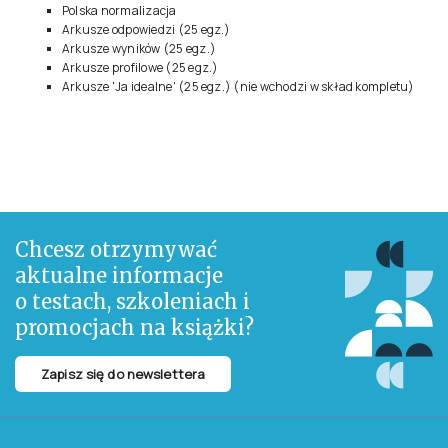
postacie historyczne i inne obiekty (jak na przykład miasta).
Lista
Przymiotnikowa
pozwala na obliczenie wyników w 37 skalach, wśród
których znajdują się skale potrzeb, skale tematyczne, skale analizy
transakcyjnej oraz skale twórczości i inteligencji, a także skale
kontrolne.
Materiały:
Komplet (podręcznik oryginalny, polska normalizacja, 25
arkuszy odpowiedzi, 25 arkuszy wyników, 25 arkuszy
profilowych)
Podręcznik oryginalny
Polska normalizacja
Arkusze odpowiedzi (25 egz.)
Arkusze wyników (25 egz.)
Arkusze profilowe (25 egz.)
Arkusze 'Ja idealne' (25 egz.) (nie wchodzi w skład kompletu)