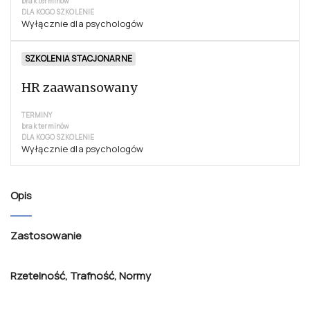
stawek VAT. Podane ceny są cenami brutto, dlatego na fakturze mogą
wystąpić groszowe różnice.
Produkty powiązane
SZKOLENIA STACJONARNE
ACL
TERMINY
brak terminów
DLA KOGO SZKOLENIE
Wyłącznie dla psychologów
SZKOLENIA STACJONARNE
HR zaawansowany
TERMINY
brak terminów
DLA KOGO SZKOLENIE
Wyłącznie dla psychologów