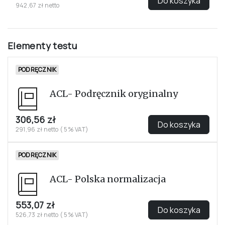
KOMPLET
ACL Komplet
Podręcznik oryginalny
Polska normalizacja
Arkusze odpowiedzi (25 egz.)
Arkusze wyników (25 egz.)
Arkusze profilowe (25 egz.)
1 012,13 zł
Do koszyka
942,67 zł netto
Elementy testu
PODRĘCZNIK
ACL- Podręcznik oryginalny