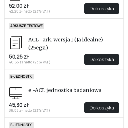
ACL- ark. wyników-kpl.(25egz.)
50,25 zł
Do koszyka
40,85 zł netto (23% VAT)
ARKUSZE TESTOWE
ACL- ark.profilowy-kpl(25egz.)
52,00 zł
Do koszyka
42,28 zł netto (23% VAT)
ARKUSZE TESTOWE
ACL- ark. wersja I (Ja idealne)
(25egz.)
50,25 zł
Do koszyka
40,85 zł netto (23% VAT)