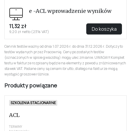
E-JEDNOSTKI
e -ACL jednostka badaniowa
45,30 zł
Do koszyka
36,83 zł netto (23% VAT)
E-JEDNOSTKI
e -ACL wprowadzenie wyników
11,32 zł
Do koszyka
9,20 zł netto (23% VAT)
Cennik testów ważny od dnia 1.07.2026 r. do dnia 31.12.2026 r. Dotyczy to
testów wydanych przez Pracownię. Ceny pozostałych testów
(oznaczonych w spisie gwiazdką) mogą ulec zmianie. UWAGA!!! Komplet
testu w fakturze rozpisany będzie na elementy z powodu zróżnicowanych