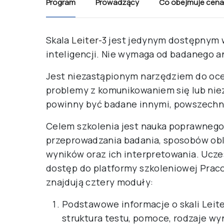
Program
Prowadzący
Co obejmuje cena
Skala
Leiter-3
jest jedynym dostępnym 
inteligencji. Nie wymaga od badanego 
Jest niezastąpionym narzędziem do ocen
problemy z komunikowaniem się lub nie
powinny być badane innymi, powszechni
Celem szkolenia jest nauka poprawnego 
przeprowadzania badania, sposobów obl
wyników oraz ich interpretowania. Uczes
dostęp do platformy szkoleniowej Prac
znajdują cztery moduły:
Podstawowe informacje o skali Leite
struktura testu, pomoce, rodzaje wy