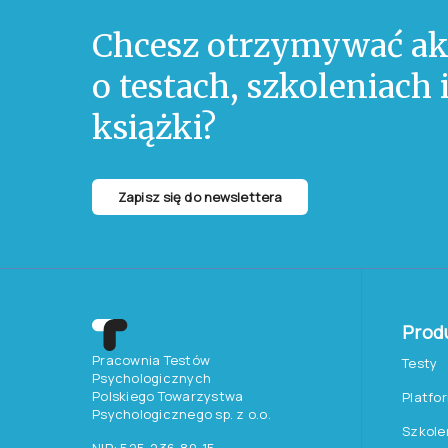
Chcesz otrzymywać ak
o testach, szkoleniach
książki?
Zapisz się do newslettera
Prod
Pracownia Testów
Testy
Psychologicznych
Polskiego Towarzystwa
Platfo
Psychologicznego sp. z o.o.
Szkole
NIP: 525-236-80-15