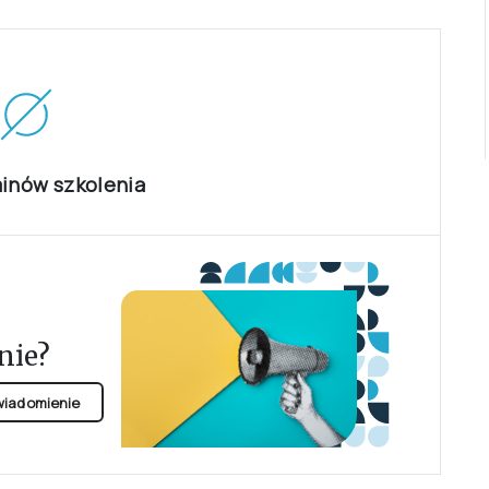
minów szkolenia
nie?
owiadomienie