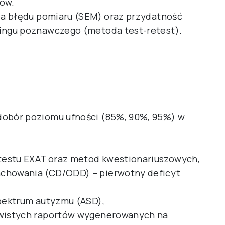
tów.
cja błędu pomiaru (SEM) oraz przydatność
ningu poznawczego (metoda test-retest).
dobór poziomu ufności (85%, 90%, 95%) w
testu EXAT oraz metod kwestionariuszowych,
achowania (CD/ODD) – pierwotny deficyt
spektrum autyzmu (ASD),
zywistych raportów wygenerowanych na