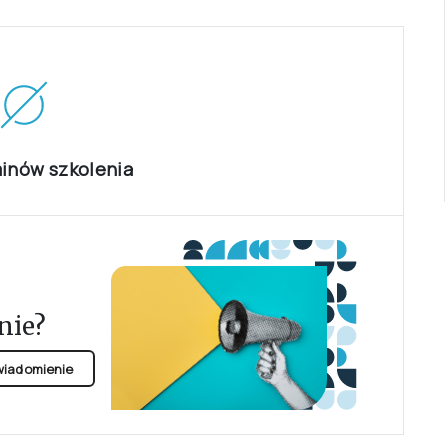
minów szkolenia
nie?
owiadomienie