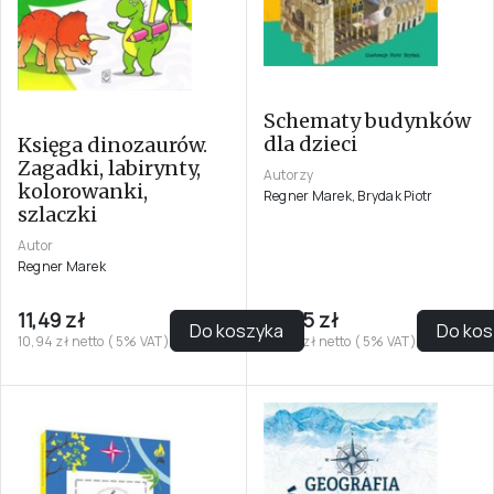
Schematy budynków
dla dzieci
Księga dinozaurów.
Zagadki, labirynty,
Autorzy
kolorowanki,
Regner Marek, Brydak Piotr
szlaczki
Autor
Regner Marek
11,49 zł
29,95 zł
Do koszyka
Do kos
10,94 zł netto ( 5% VAT)
28,52 zł netto ( 5% VAT)