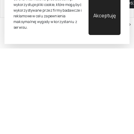
Do koszyka
Do kos
wykorzystuje pliki cookie, które mogą być
9,51 zł netto ( 5% VAT)
14,28 zł netto ( 5% VAT)
wykorzystywane przez firmy badawcze i
Akceptuję
reklamowe w celu zapewnienia
maksymalnej wygody w korzystaniu z
1
2
3
serwisu.
Chcesz otrzymywać
aktualne informacje
o testach, szkoleniach i
promocjach na książki?
Zapisz się do newslettera