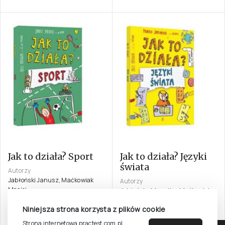
Jak to działa? Sport
Jak to działa? Języki
świata
Autorzy
Jabłoński Janusz, Maćkowiak
Autorzy
Maciej
Jabłońska Monnika, Maćkowiak
Maciej
Niniejsza strona korzysta z plików cookie
9,99 zł
14,99 zł
Strona internetowa practest.com.pl