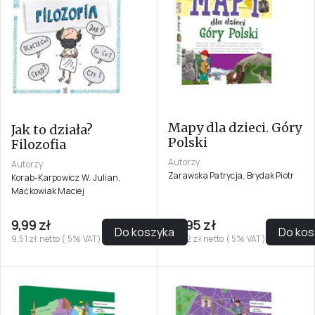
Mapy dla dzieci. Góry
Jak to działa?
Polski
Filozofia
Autorzy
Autorzy
Zarawska Patrycja, Brydak Piotr
Korab-Karpowicz W. Julian,
Maćkowiak Maciej
9,99 zł
29,95 zł
Do koszyka
Do kos
9,51 zł netto ( 5% VAT)
28,52 zł netto ( 5% VAT)