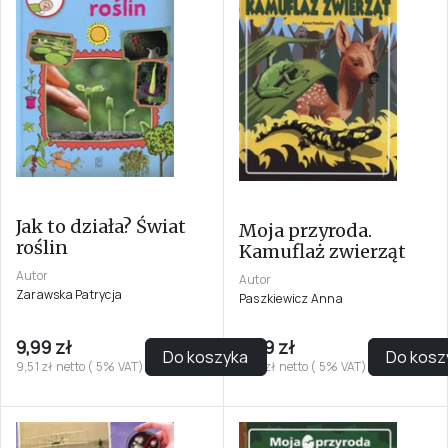
Jak to działa? Świat
Moja przyroda.
roślin
Kamuflaż zwierząt
Autor
Autor
Zarawska Patrycja
Paszkiewicz Anna
9,99 zł
9,99 zł
Do koszyka
Do kosz
9,51 zł netto ( 5% VAT)
9,51 zł netto ( 5% VAT)