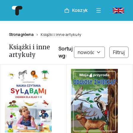
Koszyk
Książki i inne artykuły
Strona główna
Książki i inne
Sortuj
Filtruj
artykuły
wg: