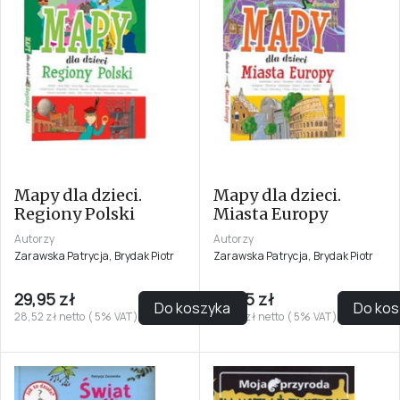
Mapy dla dzieci.
Mapy dla dzieci.
Regiony Polski
Miasta Europy
Autorzy
Autorzy
Zarawska Patrycja, Brydak Piotr
Zarawska Patrycja, Brydak Piotr
29,95 zł
29,95 zł
Do koszyka
Do kos
28,52 zł netto ( 5% VAT)
28,52 zł netto ( 5% VAT)