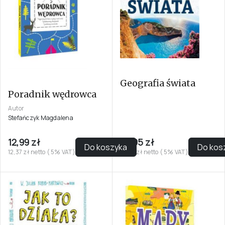
Geografia świata
Poradnik wędrowca
Autor
Stefańczyk Magdalena
12,99 zł
99,95 zł
Do koszyka
Do kos
12,37 zł netto ( 5% VAT)
95,19 zł netto ( 5% VAT)