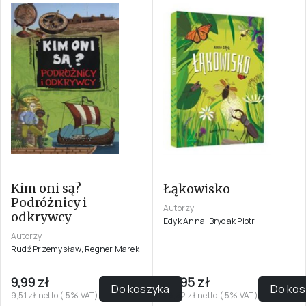
Kim oni są?
Łąkowisko
Podróżnicy i
Autorzy
odkrywcy
Edyk Anna, Brydak Piotr
Autorzy
Rudź Przemysław, Regner Marek
9,99 zł
29,95 zł
Do koszyka
Do kos
9,51 zł netto ( 5% VAT)
28,52 zł netto ( 5% VAT)