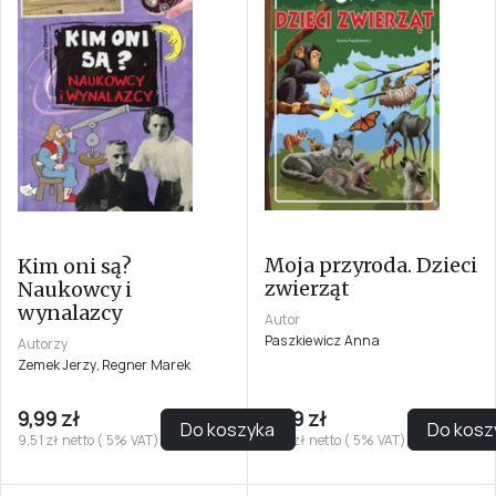
Moja przyroda. Dzieci
Kim oni są?
zwierząt
Naukowcy i
wynalazcy
Autor
Paszkiewicz Anna
Autorzy
Zemek Jerzy, Regner Marek
9,99 zł
9,99 zł
Do koszyka
Do kosz
9,51 zł netto ( 5% VAT)
9,51 zł netto ( 5% VAT)