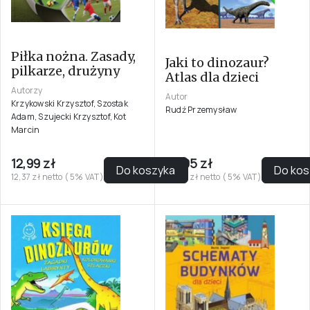
Piłka nożna. Zasady,
Jaki to dinozaur?
pilkarze, drużyny
Atlas dla dzieci
Autorzy
Autor
Krzykowski Krzysztof, Szostak
Rudź Przemysław
Adam, Szujecki Krzysztof, Kot
Marcin
12,99 zł
29,95 zł
Do koszyka
Do kos
12,37 zł netto ( 5% VAT)
28,52 zł netto ( 5% VAT)