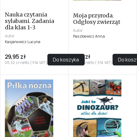
Nauka czytania
Moja przyroda.
sylabami. Zadania
Odgłosy zwierząt
dla klas 1-3
Autor
Autor
Paszkiewicz Anna
Kasjanowicz Lucyna
29,95 zł
9,99 zł
Do koszyka
Do kosz
28,52 zł netto ( 5% VAT)
9,51 zł netto ( 5% VAT)