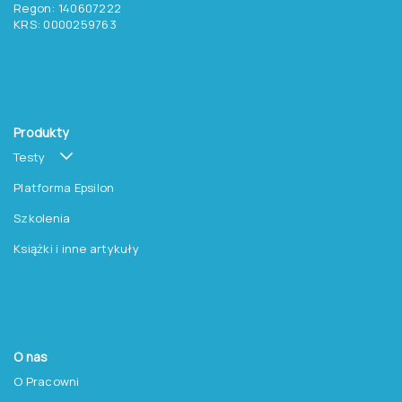
Regon: 140607222
KRS: 0000259763
Produkty
Testy
Platforma Epsilon
Szkolenia
Książki i inne artykuły
O nas
O Pracowni