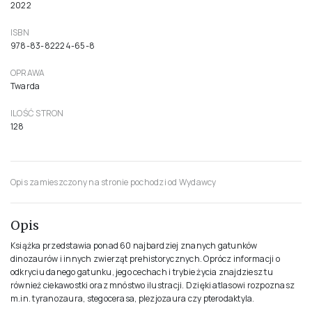
2022
ISBN
978-83-82224-65-8
OPRAWA
Twarda
ILOŚĆ STRON
128
Opis zamieszczony na stronie pochodzi od Wydawcy
Opis
Książka przedstawia ponad 60 najbardziej znanych gatunków
dinozaurów i innych zwierząt prehistorycznych. Oprócz informacji o
odkryciu danego gatunku, jego cechach i trybie życia znajdziesz tu
również ciekawostki oraz mnóstwo ilustracji. Dzięki atlasowi rozpoznasz
m.in. tyranozaura, stegocerasa, plezjozaura czy pterodaktyla.