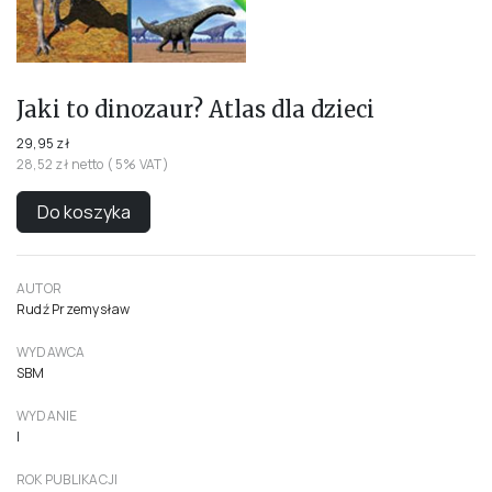
Jaki to dinozaur? Atlas dla dzieci
29,95 zł
28,52 zł netto ( 5% VAT)
Do koszyka
AUTOR
Rudź Przemysław
WYDAWCA
SBM
WYDANIE
I
ROK PUBLIKACJI