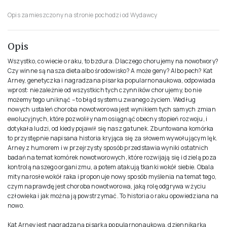
Opis zamieszczony na stronie pochodzi od Wydawcy
Opis
Wszystko, co wiecie o raku, to bzdura. Dlaczego chorujemy na nowotwory?
Czy winne są nasza dieta albo środowisko? A może geny? Albo pech? Kat
Arney, genetyczka i nagradzana pisarka popularnonaukowa, odpowiada
wprost: niezależnie od wszystkich tych czynników chorujemy, bo nie
możemy tego uniknąć – to błąd systemu zwanego życiem. Według
nowych ustaleń choroba nowotworowa jest wynikiem tych samych zmian
ewolucyjnych, które pozwoliły nam osiągnąć obecny stopień rozwoju, i
dotykała ludzi, od kiedy pojawił się nasz gatunek. Zbuntowana komórka
to przystępnie napisana historia kryjąca się za słowem wywołującym lęk.
Arney z humorem i w przejrzysty sposób przedstawia wyniki ostatnich
badań na temat komórek nowotworowych, które rozwijają się i dzielą poza
kontrolą naszego organizmu, a potem atakują tkanki wokół siebie. Obala
mity narosłe wokół raka i proponuje nowy sposób myślenia na temat tego,
czym naprawdę jest choroba nowotworowa, jaką rolę odgrywa w życiu
człowieka i jak można ją powstrzymać. To historia o raku opowiedziana na
nowo.
Kat Arney jest nagradzaną pisarką popularnonaukową, dziennikarką