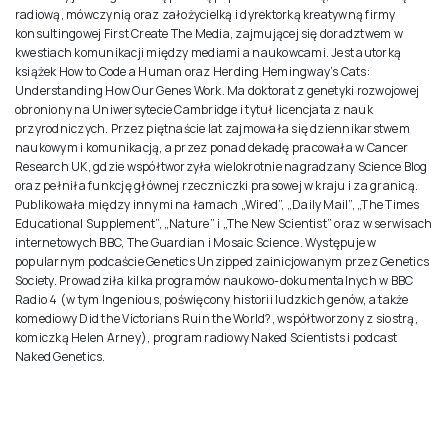
radiową, mówczynią oraz założycielką i dyrektorką kreatywną firmy
konsultingowej First Create The Media, zajmującej się doradztwem w
kwestiach komunikacji między mediami a naukowcami. Jest autorką
książek How to Code a Human oraz Herding Hemingway’s Cats:
Understanding How Our Genes Work. Ma doktorat z genetyki rozwojowej
obroniony na Uniwersytecie Cambridge i tytuł licencjata z nauk
przyrodniczych. Przez piętnaście lat zajmowała się dziennikarstwem
naukowym i komunikacją, a przez ponad dekadę pracowała w Cancer
Research UK, gdzie współtworzyła wielokrotnie nagradzany Science Blog
oraz pełniła funkcję głównej rzeczniczki prasowej w kraju i za granicą.
Publikowała między innymi na łamach „Wired”, „Daily Mail”, „The Times
Educational Supplement”, „Nature” i „The New Scientist” oraz w serwisach
internetowych BBC, The Guardian i Mosaic Science. Występuje w
popularnym podcaście Genetics Unzipped zainicjowanym przez Genetics
Society. Prowadziła kilka programów naukowo-dokumentalnych w BBC
Radio 4 (w tym Ingenious, poświęcony historii ludzkich genów, a także
komediowy Did the Victorians Ruin the World?, współtworzony z siostrą,
komiczką Helen Arney), program radiowy Naked Scientists i podcast
Naked Genetics.