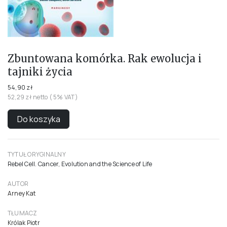
Zbuntowana komórka. Rak ewolucja i
tajniki życia
54,90 zł
52,29 zł netto ( 5% VAT)
Do koszyka
TYTUŁ ORYGINALNY
Rebel Cell. Cancer, Evolution and the Science of Life
AUTOR
Arney Kat
TŁUMACZ
Królak Piotr