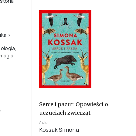
storia
uka
›
ologia,
 magia
Serce i pazur. Opowieści o
,
uczuciach zwierząt
Autor
Kossak Simona