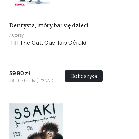
Dentysta, który bał się dzieci
Autorzy
Till The Cat, Guerlais Gérald
39,90 zł
Do koszyka
38,00 zł netto ( 5% VAT)