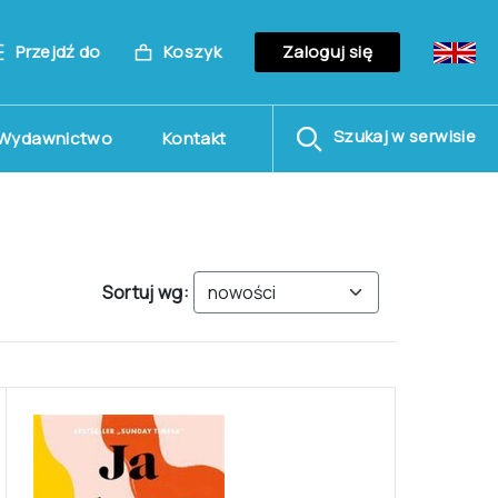
Przejdź do
Koszyk
Zaloguj się
Szukaj w serwisie
Wydawnictwo
Kontakt
Sortuj wg: