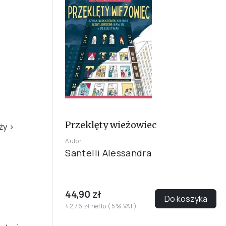
Przeklęty wieżowiec
eży
›
Autor
Santelli Alessandra
44,90 zł
Do koszyka
42,76 zł netto ( 5% VAT)