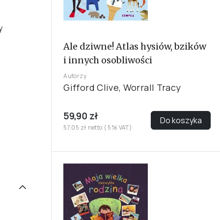
y
Ale dziwne! Atlas hysiów, bzików
i innych osobliwości
Autorzy
Gifford Clive, Worrall Tracy
59,90 zł
Do koszyka
57,05 zł netto ( 5% VAT)