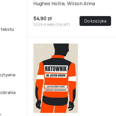
Hughes Hollie, Wilson Anna
54,90 zł
Do koszyka
52,29 zł netto ( 5% VAT)
 tekstu
(sztywne
 pobrania
ć