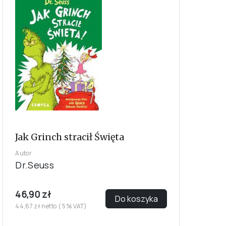
Jak Grinch stracił Święta
Autor
Dr.Seuss
46,90 zł
Do koszyka
44,67 zł netto ( 5% VAT)