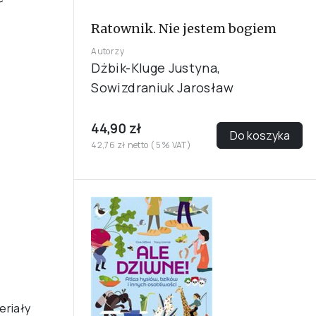
Ratownik. Nie jestem bogiem
Autorzy
Dżbik-Kluge Justyna,
Sowizdraniuk Jarosław
44,90 zł
Do koszyka
42,76 zł netto ( 5% VAT)
eriały