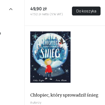
49,90 zł
Do koszyka
47,52 zł netto ( 5% VAT)
a
Chłopiec, który sprowadził śnieg
Autorzy