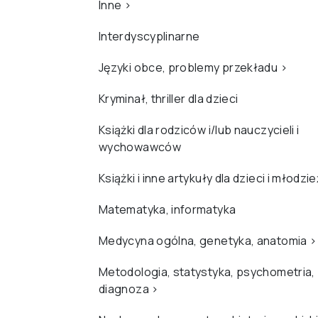
Inne
›
Interdyscyplinarne
Języki obce, problemy przekładu
›
Kryminał, thriller dla dzieci
Książki dla rodziców i/lub nauczycieli i
wychowawców
Książki i inne artykuły dla dzieci i młodzi
Matematyka, informatyka
Medycyna ogólna, genetyka, anatomia
›
Metodologia, statystyka, psychometria,
diagnoza
›