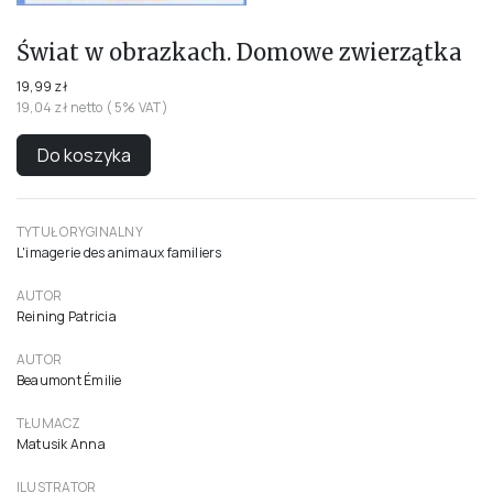
Świat w obrazkach. Domowe zwierzątka
19,99 zł
19,04 zł netto ( 5% VAT)
Do koszyka
TYTUŁ ORYGINALNY
L'imagerie des animaux familiers
AUTOR
Reining Patricia
AUTOR
Beaumont Émilie
TŁUMACZ
Matusik Anna
ILUSTRATOR