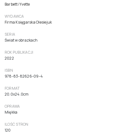
Barbetti Yvette
WYDAWCA
Firma Księgarska Olesiejuk
SERIA
Świat w obrazkach
ROK PUBLIKACJI
2022
ISBN
978-83-82626-09-4
FORMAT
20.0x24.0cm
OPRAWA
Miękka
ILOŚĆ STRON
120