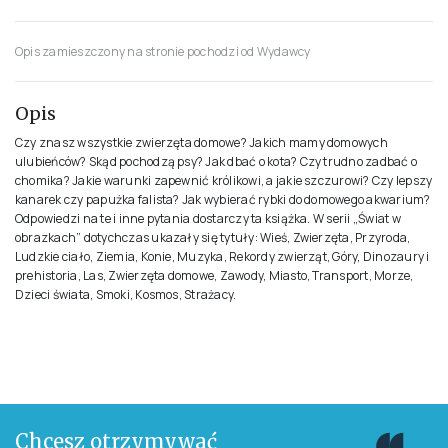
Opis zamieszczony na stronie pochodzi od Wydawcy
Opis
Czy znasz wszystkie zwierzęta domowe? Jakich mamy domowych
ulubieńców? Skąd pochodzą psy? Jak dbać o kota? Czy trudno zadbać o
chomika? Jakie warunki zapewnić królikowi, a jakie szczurowi? Czy lepszy
kanarek czy papużka falista? Jak wybierać rybki do domowego akwarium?
Odpowiedzi na te i inne pytania dostarczy ta książka. W serii „Świat w
obrazkach” dotychczas ukazały się tytuły: Wieś, Zwierzęta, Przyroda,
Ludzkie ciało, Ziemia, Konie, Muzyka, Rekordy zwierząt, Góry, Dinozaury i
prehistoria, Las, Zwierzęta domowe, Zawody, Miasto, Transport, Morze,
Dzieci świata, Smoki, Kosmos, Strażacy.
Chcesz otrzymywać