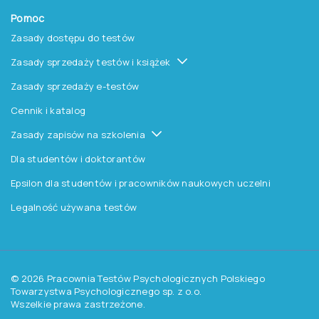
o testach, szkoleniach i
promocjach na książki?
Zapisz się do newslettera
Pracownia Testów Psychologicznych
Polskiego Towarzystwa Psychologicznego sp. z o.o.
NIP: 525-236-80-15
Regon: 140607222
KRS: 0000259763
Produkty