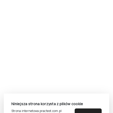
Pomoc
Zasady dostępu do testów
Zasady sprzedaży testów i książek
Zasady sprzedaży e-testów
Cennik i katalog
Zasady zapisów na szkolenia
Dla studentów i doktorantów
Epsilon dla studentów i pracowników naukowych uczelni
Legalność używana testów
Niniejsza strona korzysta z plików cookie
©
2026
Pracownia Testów Psychologicznych Polskiego
Strona internetowa practest.com.pl
Towarzystwa Psychologicznego sp. z o.o.