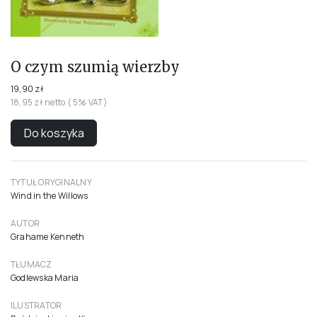
O czym szumią wierzby
19,90 zł
18,95 zł netto ( 5% VAT)
Do koszyka
TYTUŁ ORYGINALNY
Wind in the Willows
AUTOR
Grahame Kenneth
TŁUMACZ
Godlewska Maria
ILUSTRATOR