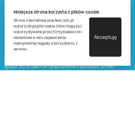
Zasady dostępu do testów
Niniejsza strona korzysta z plików cookie
Zasady sprzedaży testów i książek
Strona internetowa practest.com.pl
Zasady sprzedaży e-testów
wykorzystuje pliki cookie, które mogą być
wykorzystywane przez firmy badawcze i
Cennik i katalog
Akceptuję
reklamowe w celu zapewnienia
maksymalnej wygody w korzystaniu z
Zasady zapisów na szkolenia
serwisu.
Dla studentów i doktorantów
Epsilon dla studentów i pracowników naukowych uczelni
Legalność używana testów
©
2026
Pracownia Testów Psychologicznych Polskiego
Towarzystwa Psychologicznego sp. z o.o.
Wszelkie prawa zastrzeżone.
Regulamin
Polityka prywantości