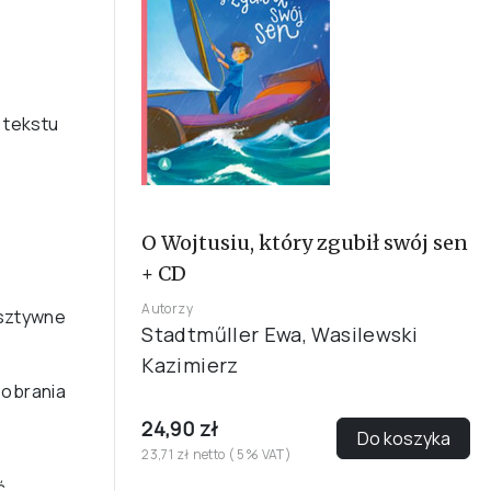
 tekstu
O Wojtusiu, który zgubił swój sen
+ CD
Autorzy
(sztywne
Stadtműller Ewa, Wasilewski
Kazimierz
 pobrania
24,90 zł
Do koszyka
23,71 zł netto ( 5% VAT)
ć