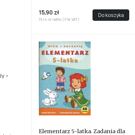
15,90 zł
Do koszyka
15,14 zł netto ( 5% VAT)
eży
›
Elementarz 5-latka. Zadania dla