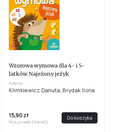
Wzorowa wymowa dla 4- i 5-
latków. Najeżony jeżyk
Autorzy
Klimkiewicz Danuta, Brydak Ilona
15,90 zł
Do koszyka
15,14 zł netto ( 5% VAT)