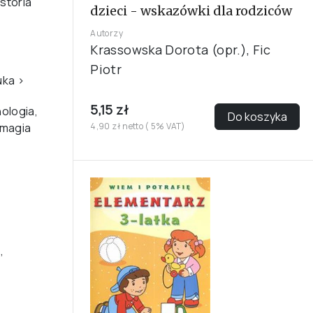
storia
dzieci - wskazówki dla rodziców
Autorzy
Krassowska Dorota (opr.), Fic
Piotr
uka
›
5,15 zł
ologia,
Do koszyka
 magia
4,90 zł netto ( 5% VAT)
,