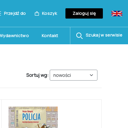
Przejdź do
Koszyk
Zaloguj się
Szukaj w serwisie
Wydawnictwo
Kontakt
Sortuj wg: