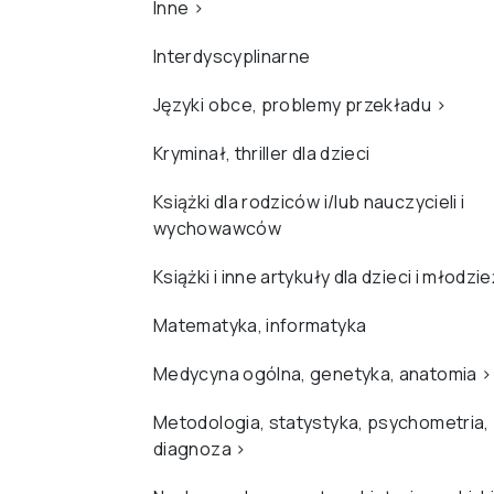
Inne
›
Interdyscyplinarne
Języki obce, problemy przekładu
›
Kryminał, thriller dla dzieci
Książki dla rodziców i/lub nauczycieli i
wychowawców
Książki i inne artykuły dla dzieci i młodzi
Matematyka, informatyka
Medycyna ogólna, genetyka, anatomia
›
Metodologia, statystyka, psychometria,
diagnoza
›