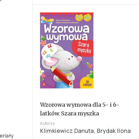
Wzorowa wymowa dla 5- i 6-
latków. Szara myszka
Autorzy
Klimkiewicz Danuta, Brydak Ilona
eriały