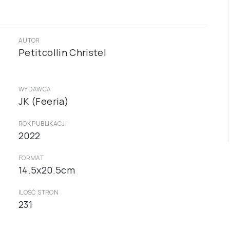
AUTOR
Petitcollin Christel
WYDAWCA
JK (Feeria)
ROK PUBLIKACJI
2022
FORMAT
14.5x20.5cm
ILOŚĆ STRON
231