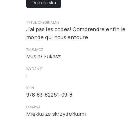
Do koszyka
TYTUŁ ORYGINALNY
J'ai pas les codes! Comprendre enfin le
monde qui nous entoure
TŁUMACZ
Musiał Łukasz
WYDANIE
I
ISBN
978-83-82251-09-8
OPRAWA
Miękka ze skrzydełkami