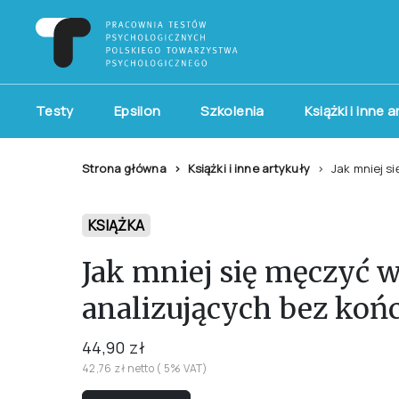
Testy
Epsilon
Szkolenia
Książki i inne 
Strona główna
Książki i inne artykuły
Jak mniej s
KSIĄŻKA
Jak mniej się męczyć 
analizujących bez koń
44,90 zł
42,76 zł netto ( 5% VAT)