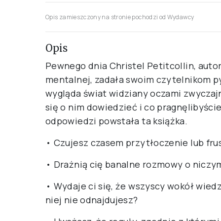
Opis zamieszczony na stronie pochodzi od Wydawcy
Opis
Pewnego dnia Christel Petitcollin, aut
mentalnej, zadała swoim czytelnikom py
wygląda świat widziany oczami zwyczajn
się o nim dowiedzieć i co pragnęlibyści
odpowiedzi powstała ta książka.
• Czujesz czasem przytłoczenie lub fru
• Drażnią cię banalne rozmowy o niczy
• Wydaje ci się, że wszyscy wokół wiedzą
niej nie odnajdujesz?