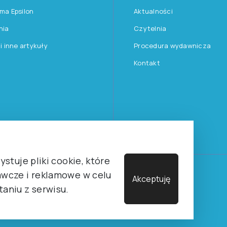
rma Epsilon
Aktualności
nia
Czytelnia
 i inne artykuły
Procedura wydawnicza
Kontakt
stuje pliki cookie, które
wcze i reklamowe w celu
Towarzystwa Psychologicznego sp. z o.o.
Akceptuję
aniu z serwisu.