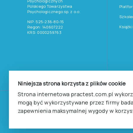
Psychologicznych
Polskiego Towarzystwa
Platfo
Psychologicznego sp. z o.o.
Szkole
NIP: 525-236-80-15
Książki
Regon: 140607222
KRS: 0000259763
Niniejsza strona korzysta z plików cookie
Strona internetowa practest.com.pl wykorzy
mogą być wykorzystywane przez firmy bada
©
2026
Pracownia Testów Psychologicznych Polskiego 
Wszelkie prawa zastrzeżone.
zapewnienia maksymalnej wygody w korzyst
Regulamin
Polityka prywantości