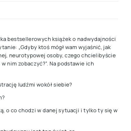
orka bestsellerowych książek o nadwydajności
tanie: „Gdyby ktoś mógł wam wyjaśnić, jak
ej, neurotypowej osoby, czego chcielibyście
e w nim zobaczyć?”. Na podstawie ich
strację ludźmi wokół siebie?
m?
, o co chodzi w danej sytuacji i tylko ty się w