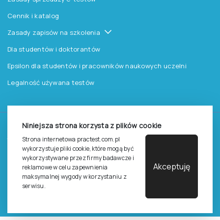
Cennik i katalog
Zasady zapisów na szkolenia
Dla studentów i doktorantów
Epsilon dla studentów i pracowników naukowych uczelni
Legalność używana testów
Niniejsza strona korzysta z plików cookie
©
2026
Pracownia Testów Psychologicznych Polskiego
Strona internetowa practest.com.pl
Towarzystwa Psychologicznego sp. z o.o.
wykorzystuje pliki cookie, które mogą być
Wszelkie prawa zastrzeżone.
wykorzystywane przez firmy badawcze i
Akceptuję
reklamowe w celu zapewnienia
Regulamin
Polityka prywantości
maksymalnej wygody w korzystaniu z
serwisu.