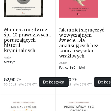
Morderca nigdy nie
Jak mniej się męczyć
śpi. 10 prawdziwych i
w zwyczajnym
poruszających
świecie. Dla
historii
analizujących bez
kryminalnych
końca i wysoko
wrażliwych
Autor
McSkyz
Autor
Petitcollin Christel
52,90 zł
44,90 zł
Do koszyka
Do kos
50,38 zł netto ( 5% VAT)
42,76 zł netto ( 5% VAT)