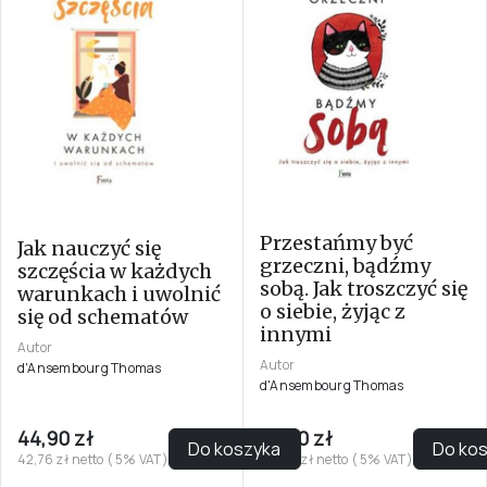
Przestańmy być
Jak nauczyć się
grzeczni, bądźmy
szczęścia w każdych
sobą. Jak troszczyć się
warunkach i uwolnić
o siebie, żyjąc z
się od schematów
innymi
Autor
Autor
d'Ansembourg Thomas
d'Ansembourg Thomas
44,90 zł
39,90 zł
Do koszyka
Do ko
42,76 zł netto ( 5% VAT)
38,00 zł netto ( 5% VAT)