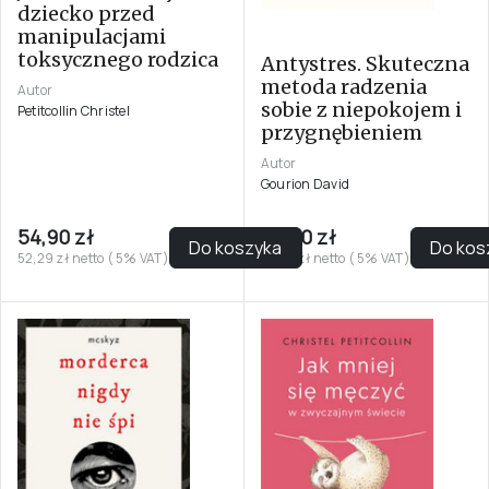
dziecko przed
manipulacjami
toksycznego rodzica
Antystres. Skuteczna
metoda radzenia
Autor
sobie z niepokojem i
Petitcollin Christel
przygnębieniem
Autor
Gourion David
54,90 zł
49,90 zł
Do koszyka
Do kos
52,29 zł netto ( 5% VAT)
47,52 zł netto ( 5% VAT)