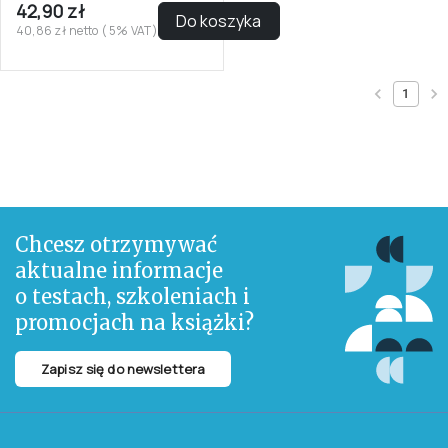
42,90 zł
Do koszyka
40,86 zł netto ( 5% VAT)
1
Chcesz otrzymywać
aktualne informacje
o testach, szkoleniach i
promocjach na książki?
Zapisz się do newslettera