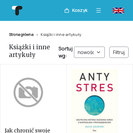
Koszyk
Książki i inne artykuły
Strona główna
Książki i inne
Sortuj
Filtruj
artykuły
wg:
Jak chronić swoje