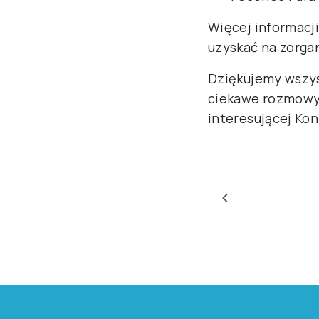
Minuta czyta
W połowie cz
Konferencji 
rozwoju. Now