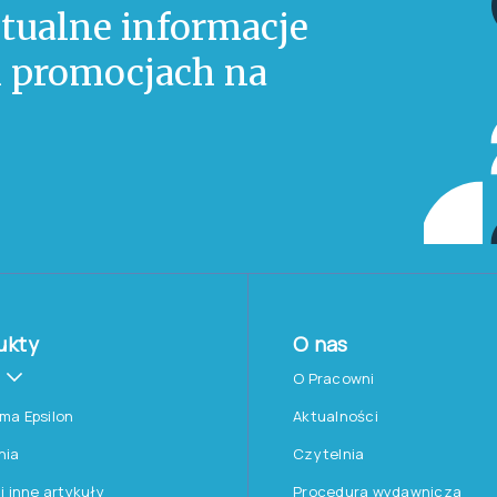
iele nie tylko z zainteresowaniem wysłuchali wyst
ale także zorganizowali dwa warsztaty:
zy Dzieci i Młodzieży SENA – zastosowanie we w
oatypowości u dzieci w wieku przedszkolnym, pop
ocławską-Warchalę
i
dra Radosława Wujcika
,
e niepełnosprawności intelektualnej, poprowadzo
 Radosława Wujcika
.
i na temat narzędzi oferowanych przez Pracownię
nizowanym przez nas stoisku.
tkim uczestnikom za okazję do wymiany wiedzy i 
przy naszym stoisku, a organizatorom za sprawne
ferencji.