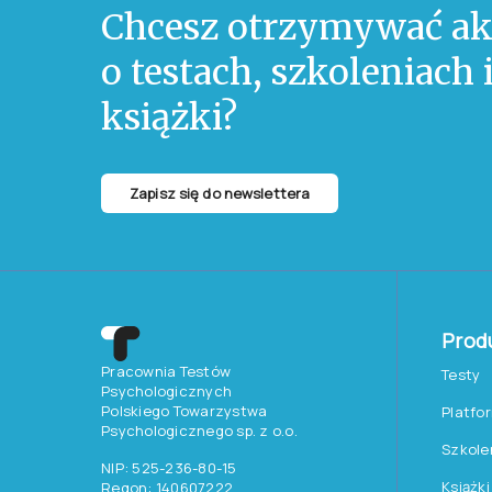
Nasi przedstawic
konferencyjnych, 
System Diagno
objawów neur
dr Emilię Wr
Diagnozowani
Fecenec
i
dra
Więcej informacj
uzyskać na zorga
Dziękujemy wszys
ciekawe rozmowy 
interesującej Kon