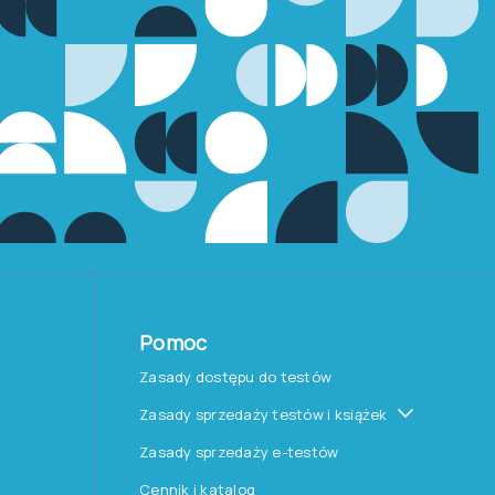
ąpień
stępnej ocenie
rowadzony przez
ny przez
Dianę
 można było
doświadczeń,
 zorganizowanie