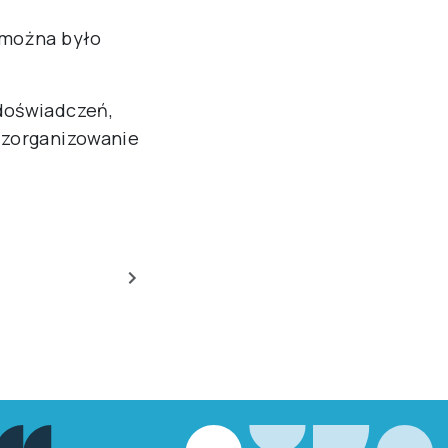
ólnopolskiej
atem
 znaczenia”.