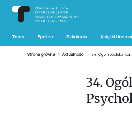
Testy
Epsilon
Szkolenia
Książki i inne 
Strona główna
Aktualności
34. Ogólnopolska Kon
34. Ogó
Psycho