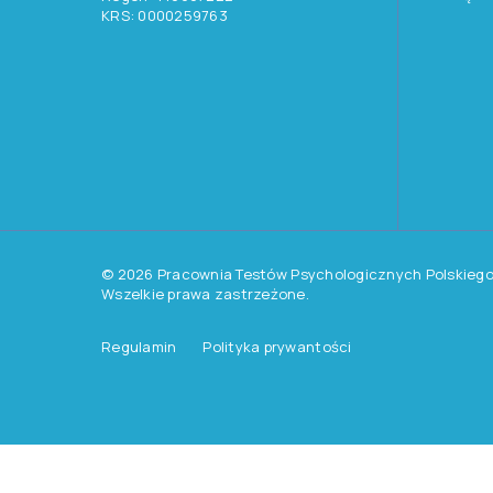
Inne aktualności
Chcesz otrzymywać ak
o testach, szkoleniach
książki?