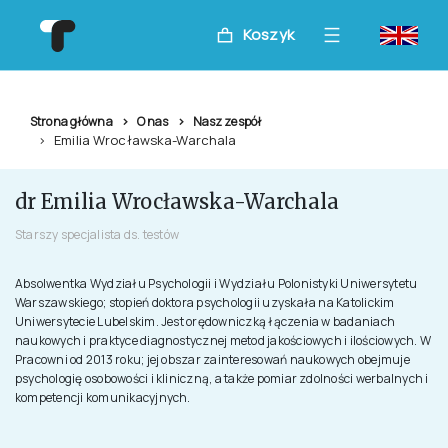
Koszyk
Strona główna
O nas
Nasz zespół
Emilia Wrocławska-Warchala
dr Emilia Wrocławska-Warchala
Starszy specjalista ds. testów
Absolwentka Wydziału Psychologii i Wydziału Polonistyki Uniwersytetu
Warszawskiego; stopień doktora psychologii uzyskała na Katolickim
Uniwersytecie Lubelskim. Jest orędowniczką łączenia w badaniach
naukowych i praktyce diagnostycznej metod jakościowych i ilościowych. W
Pracowni od 2013 roku; jej obszar zainteresowań naukowych obejmuje
psychologię osobowości i kliniczną, a także pomiar zdolności werbalnych i
kompetencji komunikacyjnych.