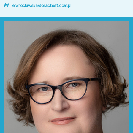
e.wroclawska@practest.com.pl