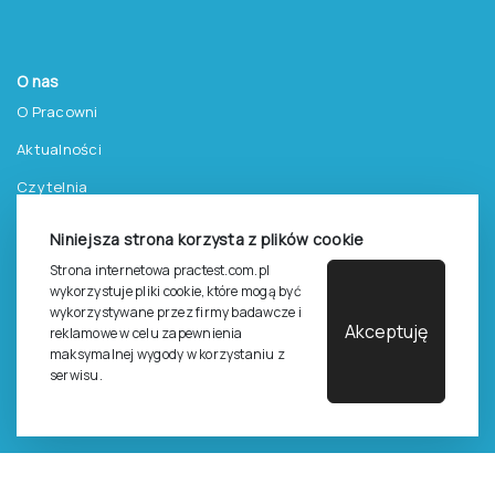
O nas
O Pracowni
Aktualności
Czytelnia
Procedura wydawnicza
Niniejsza strona korzysta z plików cookie
Kontakt
Strona internetowa practest.com.pl
wykorzystuje pliki cookie, które mogą być
wykorzystywane przez firmy badawcze i
Akceptuję
reklamowe w celu zapewnienia
maksymalnej wygody w korzystaniu z
serwisu.
Pomoc
Zasady dostępu do testów
Zasady sprzedaży testów i książek