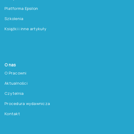
Zapisz się do newslettera
Pracownia Testów Psychologicznych
Polskiego Towarzystwa Psychologicznego sp. z o.o.
NIP: 525-236-80-15
Regon: 140607222
KRS: 0000259763
Produkty
Testy
Platforma Epsilon
Szkolenia