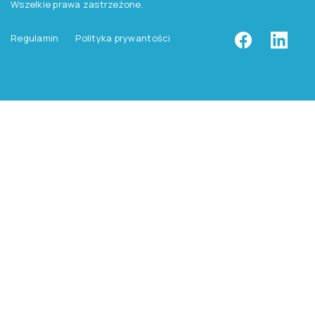
Zasady dostępu do testów
Zasady sprzedaży testów i książek
Zasady sprzedaży e-testów
Cennik i katalog
Zasady zapisów na szkolenia
Dla studentów i doktorantów
Epsilon dla studentów i pracowników naukowych uczelni
Legalność używana testów
©
2026
Pracownia Testów Psychologicznych Polskiego
Towarzystwa Psychologicznego sp. z o.o.
Wszelkie prawa zastrzeżone.
Regulamin
Polityka prywantości