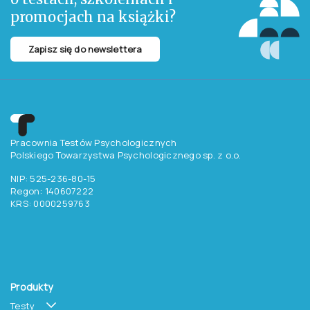
akademickiej.
Z przyjemnością objęliśmy wydarzenie
Patronatem
. Cieszymy się z
sukcesu tego projektu.
Więcej o konferencji
Inne aktualności
Chcesz otrzymywać
aktualne informacje
o testach, szkoleniach i
promocjach na książki?