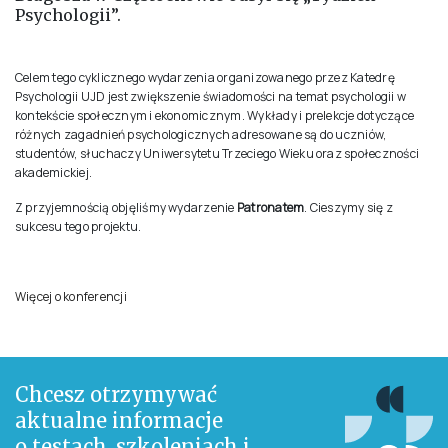
Minuta czytania
•
Friday, May 30, 2025
W dniach 13-15 maja 2025 r. na Uniwersytecie Jana
Długosza w Częstochowie odbył się
„Tydzień
Psychologii”.
Celem tego cyklicznego wydarzenia organizowanego przez Katedrę
Psychologii UJD jest zwiększenie świadomości na temat psychologii w
kontekście społecznym i ekonomicznym. Wykłady i prelekcje dotyczące
różnych zagadnień psychologicznych adresowane są do uczniów,
studentów, słuchaczy Uniwersytetu Trzeciego Wieku oraz społeczności