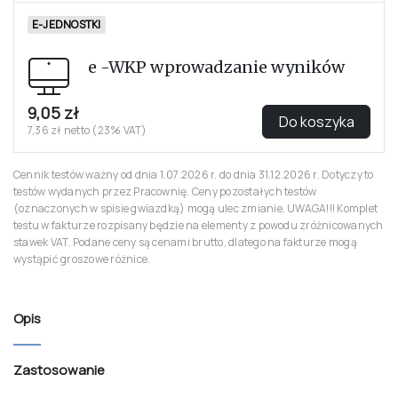
E-JEDNOSTKI
e -WKP wprowadzanie wyników
9,05 zł
Do koszyka
7,36 zł netto (23% VAT)
Cennik testów ważny od dnia 1.07.2026 r. do dnia 31.12.2026 r. Dotyczy to
testów wydanych przez Pracownię. Ceny pozostałych testów
(oznaczonych w spisie gwiazdką) mogą ulec zmianie. UWAGA!!! Komplet
testu w fakturze rozpisany będzie na elementy z powodu zróżnicowanych
stawek VAT. Podane ceny są cenami brutto, dlatego na fakturze mogą
wystąpić groszowe różnice.
Opis
Zastosowanie