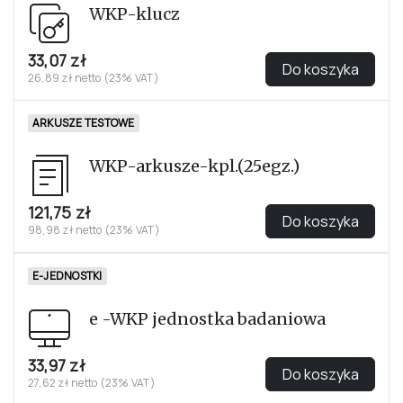
WKP-klucz
33,07 zł
Do koszyka
26,89 zł netto (23% VAT)
ARKUSZE TESTOWE
WKP-arkusze-kpl.(25egz.)
121,75 zł
Do koszyka
98,98 zł netto (23% VAT)
E-JEDNOSTKI
e -WKP jednostka badaniowa
33,97 zł
Do koszyka
27,62 zł netto (23% VAT)