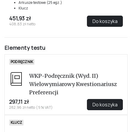
Arkusze testowe (25 egz.)
Klucz
451,93 zł
Do koszyka
408,83 zł netto
Elementy testu
PODRĘCZNIK
WKP-Podręcznik (Wyd. II)
Wielowymiarowy Kwestionariusz
Preferencji
297,11 zł
Do koszyka
282,96 zł netto ( 5% VAT)
KLUCZ