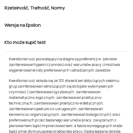
Rzetelność
,
Trafność
,
Normy
Wersja na Epsilon
Kto może kupić test
Kwestionariusz pozwalający na diagnozę preferencji w zakresie
zainteresowań typami czynności oraz warunków pracy. Umożliwia
wygenerowanie listy preferowanych i odradzanych zawodów.
Kwestionariusz składa się ze 133 stwierdzeń dotyczących siedmiu
grup zainteresowań odnoszących się do typów wykonywanych
czynności (zainteresowań językowych; zainteresowań
matematyczno-logicznych; zainteresowań praktyczno-
technicznych; zainteresowań praktyczno-estetycznych;
zainteresowań opiekuńczo-usługowych; zainteresowań
kierowniczo-organizacyjnych; zainteresowań biologicznych) oraz
preferowanych przez badanego warunków pracy: związanych z
planowaniem bądź improwizowaniem, a także wymagających słabo
bądź silnie stymulującego środowiska pracy. Osoba badana określa