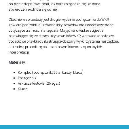
na pięciostopniowej skali, jak bardzo zgadza się, że dane
stwierdzenie odnosi się do niej.
Obecnie w sprzedaźy jest drugie wydanie podręcznika do WKP,
zawierające zaktualizowane listy zawodów oraz dodatkowe dane
dotyczące trafności narzędzia. Mając na uwadze sugestie
pojawiające się ze strony użytkowników WKP, wprowadzono także
dodatkowe przykłady ilustrujące obszary wykorzystania narzędzia,
dokładną procedurę obliczania wyników oraz sposoby ich
interpretacji.
Materiały:
Komplet (podręcznik, 25 arkuszy, klucz)
Podręcznik
Arkusze testowe (25 egz.)
Klucz