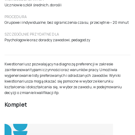
Uczniowie szkół średnich, dorośli
PROCEDURA
Grupowe i indywidualne; bez ograniczenia czasu, przeciętnie – 20 minut
SZCZEGÓLNIE PRZYDATNE DLA
Psychologowie oraz doradcy zawodowi, pedagodzy
Kwestionariusz pozwalający na diagnozę preferencji w zakresie
zainteresowań typami czynności oraz warunków pracy. Umożliwia
wygenerowanie listy preferowanych i odradzanych zawodów. Wyniki
kwestionariusza mogą okazać się pomocne w wyborze kierunku
kształcenia i dokształcania się, w wyborze zawodu, w podejmowaniu
decyzji o zmianie kwalifikacji itp.
Komplet