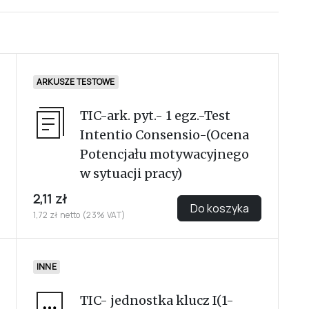
ARKUSZE TESTOWE
TIC-ark. pyt.- 1 egz.-Test
Intentio Consensio-(Ocena
Potencjału motywacyjnego
w sytuacji pracy)
2,11 zł
Do koszyka
1,72 zł netto (23% VAT)
INNE
TIC- jednostka klucz I(1-