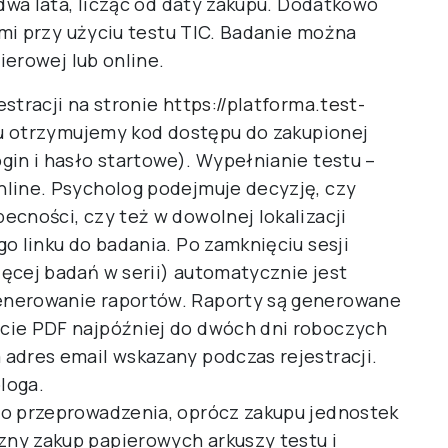
wa lata, licząc od daty zakupu. Dodatkowo
mi przy użyciu testu TIC. Badanie można
ierowej lub online.
stracji na stronie
https://platforma.test-
u otrzymujemy kod dostępu do zakupionej
gin i hasło startowe). Wypełnianie testu –
nline. Psycholog podejmuje decyzję, czy
ecności, czy też w dowolnej lokalizacji
o linku do badania. Po zamknięciu sesji
ęcej badań w serii) automatycznie jest
enerowanie raportów. Raporty są generowane
cie PDF najpóźniej do dwóch dni roboczych
adres email wskazany podczas rejestracji.
loga.
go przeprowadzenia, oprócz zakupu jednostek
ny zakup papierowych arkuszy testu i