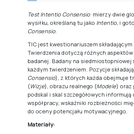
Test Intentio Consensio
mierzy dwie gl
wysiłku, określaną tu jako
Intentio
, i go
Consensio.
TIC jest kwestionariuszem składającym s
Twierdzenia dotyczą różnych aspektów 
badanej. Badany na siedmiostopniowej sk
każdym twierdzeniem. Pozycje składają 
Consensio
), z których każda obejmuje 
(
Wizje
), obrazu realnego (
Modele
) oraz
podskal i skal szczegółowych informują 
współpracy, wskaźniki rozbieżności mi
do oceny potencjału motywacyjnego.
Materiały: