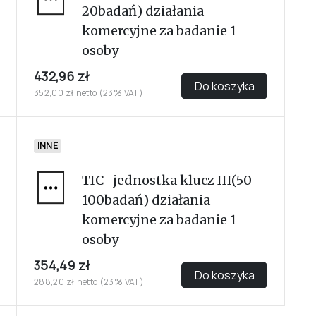
20badań) działania
komercyjne za badanie 1
osoby
432,96 zł
Do koszyka
352,00 zł netto (23% VAT)
INNE
TIC- jednostka klucz III(50-
100badań) działania
komercyjne za badanie 1
osoby
354,49 zł
Do koszyka
288,20 zł netto (23% VAT)