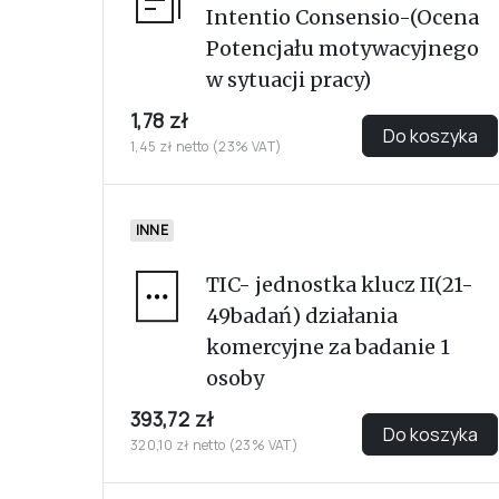
Intentio Consensio-(Ocena
Potencjału motywacyjnego
w sytuacji pracy)
1,78 zł
Do koszyka
1,45 zł netto (23% VAT)
INNE
TIC- jednostka klucz II(21-
49badań) działania
komercyjne za badanie 1
osoby
393,72 zł
Do koszyka
320,10 zł netto (23% VAT)