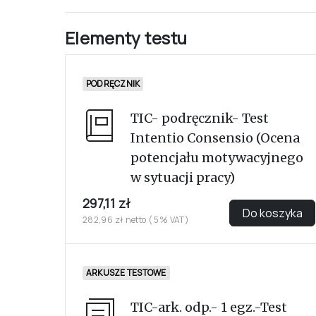
Elementy testu
PODRĘCZNIK
TIC- podręcznik- Test
Intentio Consensio (Ocena
potencjału motywacyjnego
w sytuacji pracy)
297,11 zł
Do koszyka
282,96 zł netto ( 5% VAT)
ARKUSZE TESTOWE
TIC-ark. odp.- 1 egz.-Test