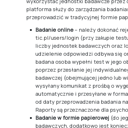
wykorzystać jednostki badawcze przez d
platforma służy do zarządzania badania
przeprowadzić w tradycyjnej formie pap
Badanie online
– należy dokonać reje
tic.pl/users/login
(przy zakupie test
liczby jednostek badawczych oraz lo
udzielenie odpowiedzi odbywa się o
badana osoba wypełni test w jego ob
poprzez przesłanie jej indywidualneg
badawczej (obejmującej jedno lub wi
wysyłany komunikat z prośbą o wyg
automatycznie i przesyłane w forma
od daty przeprowadzenia badania na 
Raporty są przeznaczone dla psycho
Badanie w formie papierowej
(do je
badawczych, dodatkowo jest koniecz