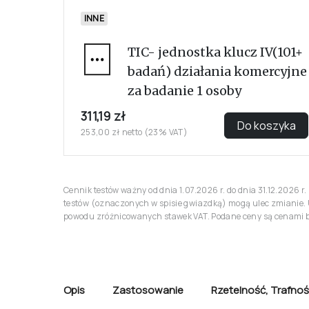
INNE
TIC- jednostka klucz IV(101+
badań) działania komercyjne
za badanie 1 osoby
311,19 zł
Do koszyka
253,00 zł netto (23% VAT)
Cennik testów ważny od dnia 1.07.2026 r. do dnia 31.12.2026 
testów (oznaczonych w spisie gwiazdką) mogą ulec zmianie. 
powodu zróżnicowanych stawek VAT. Podane ceny są cenami br
Opis
Zastosowanie
Rzetelność
,
Trafnoś