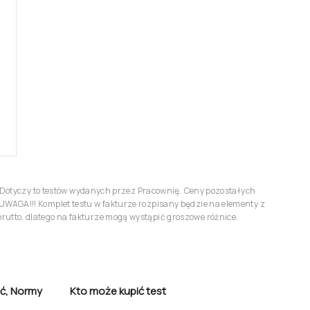
r. Dotyczy to testów wydanych przez Pracownię. Ceny pozostałych
UWAGA!!! Komplet testu w fakturze rozpisany będzie na elementy z
utto, dlatego na fakturze mogą wystąpić groszowe różnice.
ć
,
Normy
Kto może kupić test