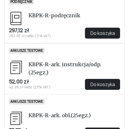
Podręcznik
Arkusz – instrukcja (25 egz.)
Arkusz obliczeniowy (25 egz.)
386,87 zł
Do koszyka
355,94 zł netto
Elementy testu
PODRĘCZNIK
KBPK-R-podręcznik
297,12 zł
Do koszyka
282,97 zł netto ( 5% VAT)
ARKUSZE TESTOWE
KBPK-R-ark. instrukcja/odp.