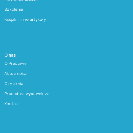
Regon: 140607222
KRS: 0000259763
Produkty
Testy
Platforma Epsilon
Szkolenia
Książki i inne artykuły
O nas
O Pracowni