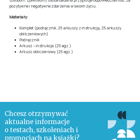
technologii w komunikowaniu się młodzieży. Konstrukcja pozycji
pozostała taka sama, jak w pierwszej wersji kwestionariusza; są one
zdaniami z dwoma zakończeniami do wyboru. W KBPK-R, w
przeciwieństwie do poprzedniej wersji, kwestionariusz ma jedną
formę arkusza, wspólną dla dziewcząt i chłopców – w każdym
pytaniu zawarto dwie stosowne formy gramatyczne.
KBPK-R składa się z 43 pozycji, z czego 38 to pozycje diagnostyczne,
a 5 to pozycje buforowe. Wynik ogólny KBPK-R dostarcza informacji o
wewnętrznym bądź zewnętrznym umiejscowieniu LOC. Wyniki w
skalach
Sukcesu
i
Porażki
informują o tym jakim czynnikom
(osobom, zjawiskom) osoba badana przypisuje odpowiedzialność za
pozytywne i negatywne zdarzenia w swoim życiu.
Materiały:
Komplet (podręcznik, 25 arkuszy z instrukcją, 25 arkuszy
obliczeniowych)
Podręcznik
Arkusz – instrukcja (25 egz.)
Arkusz obliczeniowy (25 egz.)