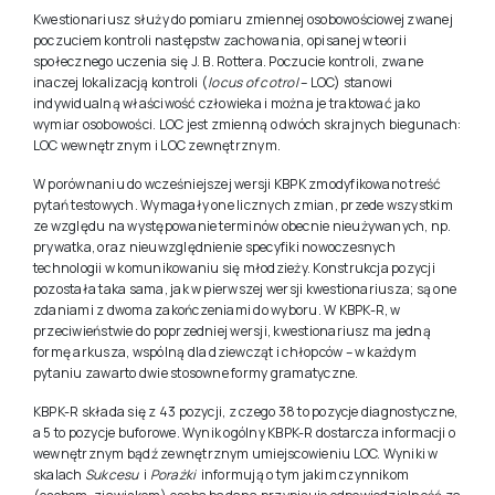
Opis
Zastosowanie
Rzetelność
,
Trafność
,
Normy
Kto może kupić test
Kwestionariusz służy do pomiaru zmiennej osobowościowej zwanej
poczuciem kontroli następstw zachowania, opisanej w teorii
społecznego uczenia się J. B. Rottera. Poczucie kontroli, zwane
inaczej lokalizacją kontroli (
locus of cotrol
– LOC) stanowi
indywidualną właściwość człowieka i można je traktować jako
wymiar osobowości. LOC jest zmienną o dwóch skrajnych biegunach:
LOC wewnętrznym i LOC zewnętrznym.
W porównaniu do wcześniejszej wersji KBPK zmodyfikowano treść
pytań testowych. Wymagały one licznych zmian, przede wszystkim
ze względu na występowanie terminów obecnie nieużywanych, np.
prywatka, oraz nieuwzględnienie specyfiki nowoczesnych