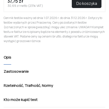
(25egz.)
52,00 zł
Do koszyka
42,28 zł netto (23% VAT)
ARKUSZE TESTOWE
KBPK-R-ark. obl.(25egz.)
37,75 zł
Do koszyka
30,69 zł netto (23% VAT)
Cennik testów ważny od dnia 1.07.2026 r. do dnia 31.12.2026 r. Dotyczy to
testów wydanych przez Pracownię. Ceny pozostałych testów
(oznaczonych w spisie gwiazdką) mogą ulec zmianie. UWAGA!!! Komplet
testu w fakturze rozpisany będzie na elementy z powodu zróżnicowanych
stawek VAT. Podane ceny są cenami brutto, dlatego na fakturze mogą
wystąpić groszowe różnice.