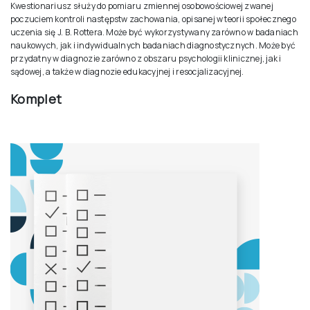
Młodzież w wieku 13–18 lat
PROCEDURA
Badanie indywidualne lub grupowe, bez ograniczenia czasu: przeciętnie
15 minut
UŻYTKOWNICY TESTU
Psychologowie
Kwestionariusz służy do pomiaru zmiennej osobowościowej zwanej
poczuciem kontroli następstw zachowania, opisanej w teorii społecznego
uczenia się J. B. Rottera. Może być wykorzystywany zarówno w badaniach
naukowych, jak i indywidualnych badaniach diagnostycznych. Może być
przydatny w diagnozie zarówno z obszaru psychologii klinicznej, jak i
sądowej, a także w diagnozie edukacyjnej i resocjalizacyjnej.
Komplet