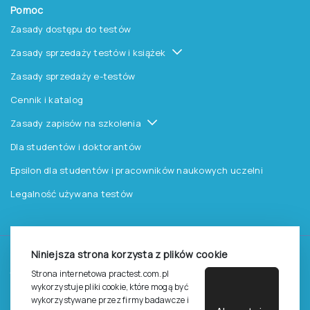
Pomoc
Zasady dostępu do testów
Zasady sprzedaży testów i książek
Zasady sprzedaży e-testów
Cennik i katalog
Zasady zapisów na szkolenia
Dla studentów i doktorantów
Epsilon dla studentów i pracowników naukowych uczelni
Legalność używana testów
Niniejsza strona korzysta z plików cookie
©
2026
Pracownia Testów Psychologicznych Polskiego
Strona internetowa practest.com.pl
Towarzystwa Psychologicznego sp. z o.o.
wykorzystuje pliki cookie, które mogą być
Wszelkie prawa zastrzeżone.
wykorzystywane przez firmy badawcze i