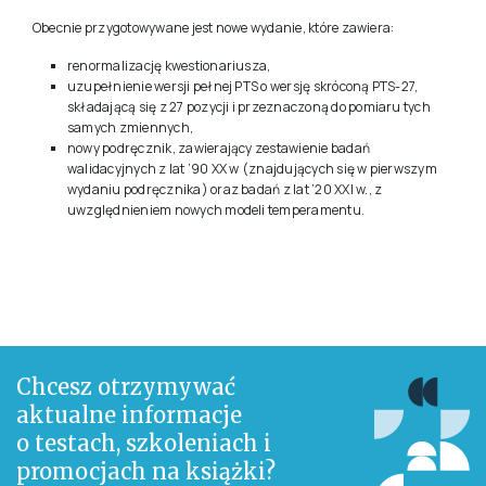
Obecnie przygotowywane jest nowe wydanie, które zawiera:
renormalizację kwestionariusza,
uzupełnienie wersji pełnej PTS o wersję skróconą PTS-27,
składającą się z 27 pozycji i przeznaczoną do pomiaru tych
samych zmiennych,
nowy podręcznik, zawierający zestawienie badań
walidacyjnych z lat ’90 XX w (znajdujących się w pierwszym
wydaniu podręcznika) oraz badań z lat ’20 XXI w., z
uwzględnieniem nowych modeli temperamentu.
Chcesz otrzymywać
aktualne informacje
o testach, szkoleniach i
promocjach na książki?