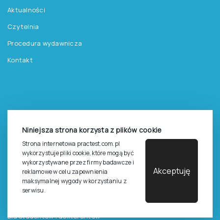
Aktualności
Czytelnia
Procedura wydawnicza
Kontakt
Pomoc
Niniejsza strona korzysta z plików cookie
Zasady dostępu do testów
Strona internetowa practest.com.pl
Zasady sprzedaży testów i książek
wykorzystuje pliki cookie, które mogą być
wykorzystywane przez firmy badawcze i
Zasady sprzedaży e-testów
Akceptuję
reklamowe w celu zapewnienia
maksymalnej wygody w korzystaniu z
Cennik i katalog
serwisu.
Zasady zapisów na szkolenia
Dla studentów i doktorantów