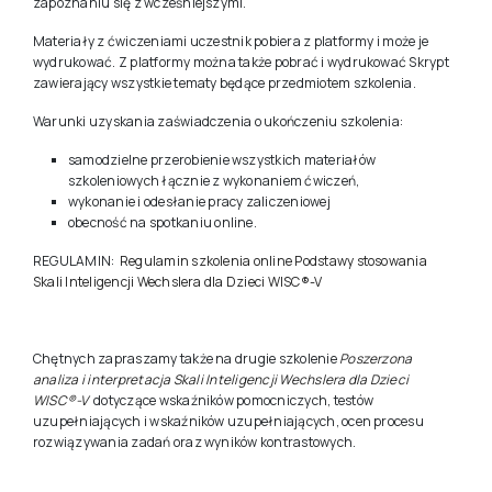
zapoznaniu się z wcześniejszymi.
Materiały z ćwiczeniami uczestnik pobiera z platformy i może je
wydrukować. Z platformy można także pobrać i wydrukować Skrypt
zawierający wszystkie tematy będące przedmiotem szkolenia.
Warunki uzyskania zaświadczenia o ukończeniu szkolenia:
samodzielne przerobienie wszystkich materiałów
szkoleniowych łącznie z wykonaniem ćwiczeń,
wykonanie i odesłanie pracy zaliczeniowej
obecność na spotkaniu online.
REGULAMIN:
Regulamin szkolenia online Podstawy stosowania
Skali Inteligencji Wechslera dla Dzieci WISC®-V
Chętnych zapraszamy także na drugie szkolenie
Poszerzona
analiza i interpretacja Skali Inteligencji Wechslera dla Dzieci
WISC®-V
dotyczące wskaźników pomocniczych, testów
uzupełniających i wskaźników uzupełniających, ocen procesu
rozwiązywania zadań oraz wyników kontrastowych.