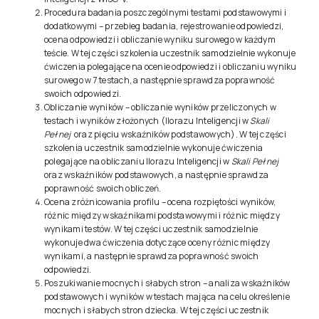
Procedura badania poszczególnymi testami podstawowymi i
dodatkowymi – przebieg badania, rejestrowanie odpowiedzi,
ocena odpowiedzi i obliczanie wyniku surowego w każdym
teście. W tej części szkolenia uczestnik samodzielnie wykonuje
ćwiczenia polegające na ocenie odpowiedzi i obliczaniu wyniku
surowego w 7 testach, a następnie sprawdza poprawność
swoich odpowiedzi.
Obliczanie wyników – obliczanie wyników przeliczonych w
testach i wyników złożonych (Ilorazu Inteligencji w
Skali
Pełnej
oraz pięciu wskaźników podstawowych). W tej części
szkolenia uczestnik samodzielnie wykonuje ćwiczenia
polegające na obliczaniu Ilorazu Inteligencji w
Skali Pełnej
oraz wskaźników podstawowych, a następnie sprawdza
poprawność swoich obliczeń.
Ocena zróżnicowania profilu – ocena rozpiętości wyników,
różnic między wskaźnikami podstawowymi i różnic między
wynikami testów. W tej części uczestnik samodzielnie
wykonuje dwa ćwiczenia dotyczące oceny różnic między
wynikami, a następnie sprawdza poprawność swoich
odpowiedzi.
Poszukiwanie mocnych i słabych stron – analiza wskaźników
podstawowych i wyników w testach mająca na celu określenie
mocnych i słabych stron dziecka. W tej części uczestnik