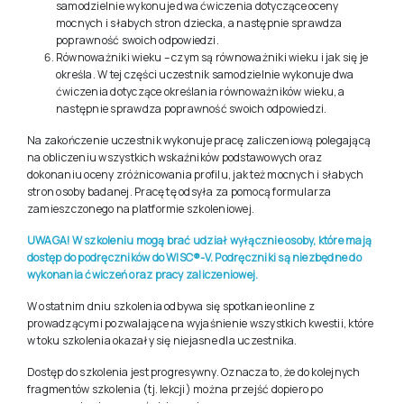
samodzielnie wykonuje dwa ćwiczenia dotyczące oceny
mocnych i słabych stron dziecka, a następnie sprawdza
poprawność swoich odpowiedzi.
Równoważniki wieku – czym są równoważniki wieku i jak się je
określa. W tej części uczestnik samodzielnie wykonuje dwa
ćwiczenia dotyczące określania równoważników wieku, a
następnie sprawdza poprawność swoich odpowiedzi.
Na zakończenie uczestnik wykonuje pracę zaliczeniową polegającą
na obliczeniu wszystkich wskaźników podstawowych oraz
dokonaniu oceny zróżnicowania profilu, jak też mocnych i słabych
stron osoby badanej. Pracę tę odsyła za pomocą formularza
zamieszczonego na platformie szkoleniowej.
UWAGA! W szkoleniu mogą brać udział wyłącznie osoby, które mają
dostęp do podręczników do
WISC®-V
. Podręczniki są niezbędne do
wykonania ćwiczeń oraz pracy zaliczeniowej.
W ostatnim dniu szkolenia odbywa się spotkanie online z
prowadzącymi pozwalające na wyjaśnienie wszystkich kwestii, które
w toku szkolenia okazały się niejasne dla uczestnika.
Dostęp do szkolenia jest progresywny. Oznacza to, że do kolejnych
fragmentów szkolenia (tj. lekcji) można przejść dopiero po