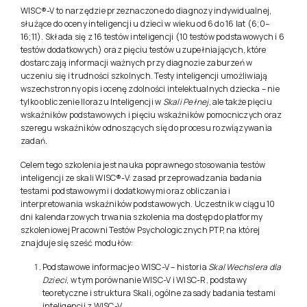
WISC®-V
to narzędzie przeznaczone do diagnozy indywidualnej,
służące do oceny inteligencji u dzieci w wieku od 6 do 16 lat (6;0–
16;11). Składa się z 16 testów inteligencji (10 testów podstawowych i 6
testów dodatkowych) oraz pięciu testów uzupełniających, które
dostarczają informacji ważnych przy diagnozie zaburzeń w
uczeniu się i trudności szkolnych. Testy inteligencji umożliwiają
wszechstronny opis i ocenę zdolności intelektualnych dziecka – nie
tylko obliczenie Ilorazu Inteligencji w
Skali Pełnej
, ale także pięciu
wskaźników podstawowych i pięciu wskaźników pomocniczych oraz
szeregu wskaźników odnoszących się do procesu rozwiązywania
zadań.
Celem tego szkolenia jest nauka poprawnego stosowania testów
inteligencji ze skali
WISC®-V
: zasad przeprowadzania badania
testami podstawowymi i dodatkowymi oraz obliczania i
interpretowania wskaźników podstawowych. Uczestnik w ciągu 10
dni kalendarzowych trwania szkolenia ma dostęp do platformy
szkoleniowej Pracowni Testów Psychologicznych PTP, na której
znajduje się sześć modułów:
Podstawowe informacje o WISC-V – historia
Skal Wechslera dla
Dzieci
, w tym porównanie WISC-V i WISC-R, podstawy
teoretyczne i struktura Skali, ogólne zasady badania testami
inteligencji z WISC-V.