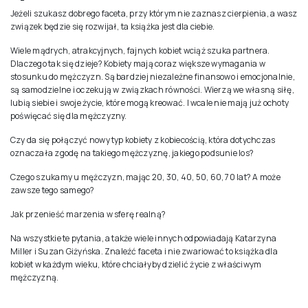
Jeżeli szukasz dobrego faceta, przy którym nie zaznasz cierpienia, a wasz
związek będzie się rozwijał, ta książka jest dla ciebie.
Wiele mądrych, atrakcyjnych, fajnych kobiet wciąż szuka partnera.
Dlaczego tak się dzieje? Kobiety mają coraz większe wymagania w
stosunku do mężczyzn. Są bardziej niezależne finansowo i emocjonalnie,
są samodzielne i oczekują w związkach równości. Wierzą we własną siłę,
lubią siebie i swoje życie, które mogą kreować. I wcale nie mają już ochoty
poświęcać się dla mężczyzny.
Czy da się połączyć nowy typ kobiety z kobiecością, która dotychczas
oznaczała zgodę na takiego mężczyznę, jakiego podsunie los?
Czego szukamy u mężczyzn, mając 20, 30, 40, 50, 60, 70 lat? A może
zawsze tego samego?
Jak przenieść marzenia w sferę realną?
Na wszystkie te pytania, a także wiele innych odpowiadają Katarzyna
Miller i Suzan Giżyńska.
Znaleźć faceta i nie zwariować
to książka dla
kobiet w każdym wieku, które chciałyby dzielić życie z właściwym
mężczyzną.