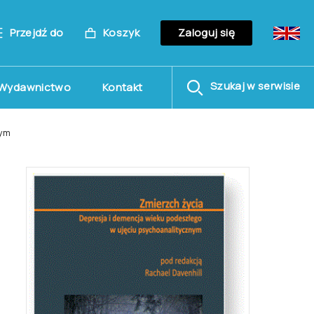
Przejdź do
Koszyk
Zaloguj się
Szukaj w serwisie
Wydawnictwo
Kontakt
nym