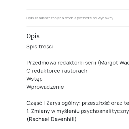
Opis zamieszczony na stronie pochodzi od Wydawcy
Opis
Spis treści
Przedmowa redaktorki serii (Margot Wad
O redaktorce i autorach
Wstęp
Wprowadzenie
Część I Zarys ogólny: przeszłość oraz t
1. Zmiany w myśleniu psychoanalityczn
(Rachael Davenhill)