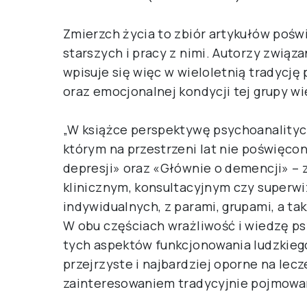
Zmierzch życia to zbiór artykułów po
starszych i pracy z nimi. Autorzy związan
wpisuje się więc w wieloletnią tradycj
oraz emocjonalnej kondycji tej grupy w
„W książce perspektywę psychoanalityc
którym na przestrzeni lat nie poświęcon
depresji» oraz «Głównie o demencji» – z
klinicznym, konsultacyjnym czy superw
indywidualnych, z parami, grupami, a tak
W obu częściach wrażliwość i wiedzę p
tych aspektów funkcjonowania ludzkiego
przejrzyste i najbardziej oporne na lec
zainteresowaniem tradycyjnie pojmowa