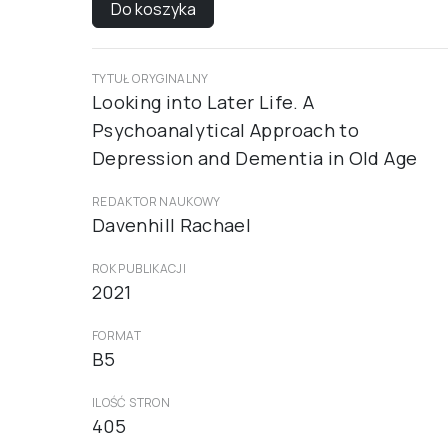
Do koszyka
TYTUŁ ORYGINALNY
Looking into Later Life. A
Psychoanalytical Approach to
Depression and Dementia in Old Age
REDAKTOR NAUKOWY
Davenhill Rachael
ROK PUBLIKACJI
2021
FORMAT
B5
ILOŚĆ STRON
405