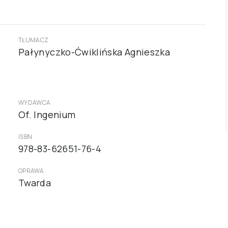
TŁUMACZ
Pałynyczko-Ćwiklińska Agnieszka
WYDAWCA
Of. Ingenium
ISBN
978-83-62651-76-4
OPRAWA
Twarda