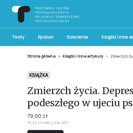
Testy
Epsilon
Szkolenia
Książki i inne 
Strona główna
Książki i inne artykuły
Zmierzch ży
KSIĄŻKA
Zmierzch życia. Depre
podeszłego w ujeciu 
79,00 zł
75,24 zł netto ( 5% VAT)