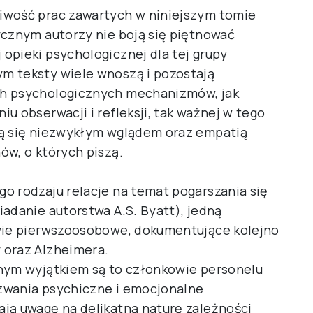
iwość prac zawartych w niniejszym tomie
ycznym autorzy nie boją się piętnować
opieki psychologicznej dla tej grupy
m teksty wiele wnoszą i pozostają
ch psychologicznych mechanizmów, jak
u obserwacji i refleksji, tak ważnej w tego
ją się niezwykłym wglądem oraz empatią
ów, o których piszą.
o rodzaju relacje na temat pogarszania się
adanie autorstwa A.S. Byatt), jedną
dwie pierwszoosobowe, dokumentujące kolejno
 oraz Alzheimera.
dnym wyjątkiem są to członkowie personelu
yzwania psychiczne i emocjonalne
ją uwagę na delikatną naturę zależności