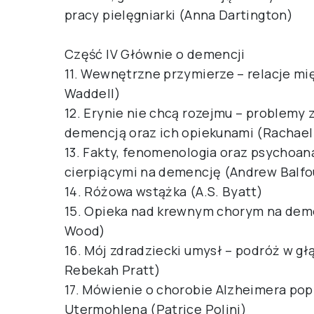
pracy pielęgniarki (Anna Dartington)
Część IV Głównie o demencji
11. Wewnętrzne przymierze – relacje m
Waddell)
12. Erynie nie chcą rozejmu – problemy
demencją oraz ich opiekunami (Rachael
13. Fakty, fenomenologia oraz psychoan
cierpiącymi na demencję (Andrew Balfo
14. Różowa wstążka (A.S. Byatt)
15. Opieka nad krewnym chorym na deme
Wood)
16. Mój zdradziecki umysł – podróż w g
Rebekah Pratt)
17. Mówienie o chorobie Alzheimera pop
Utermohlena (Patrice Polini)