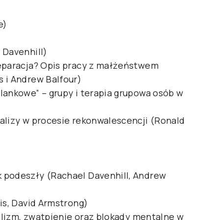
e)
 Davenhill)
separacja? Opis pracy z małżeństwem
 i Andrew Balfour)
lankowe” – grupy i terapia grupowa osób w
alizy w procesie rekonwalescencji (Ronald
 podeszły (Rachael Davenhill, Andrew
is, David Armstrong)
ealizm, zwątpienie oraz blokady mentalne w