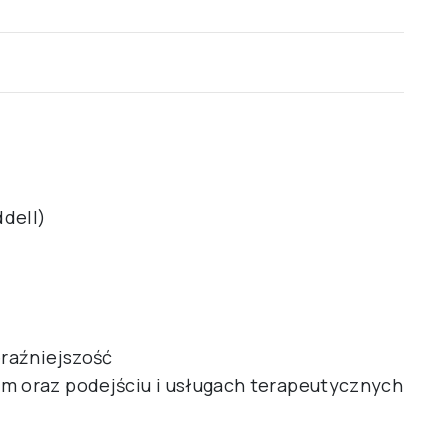
dell)
eraźniejszość
ym oraz podejściu i usługach terapeutycznych