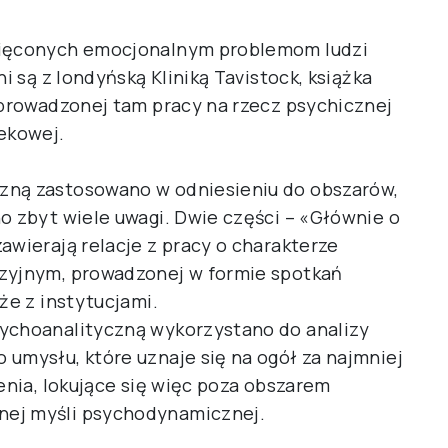
święconych emocjonalnym problemom ludzi
i są z londyńską Kliniką Tavistock, książka
ę prowadzonej tam pracy na rzecz psychicznej
iekowej.
zną zastosowano w odniesieniu do obszarów,
o zbyt wiele uwagi. Dwie części – «Głównie o
awierają relacje z pracy o charakterze
izyjnym, prowadzonej w formie spotkań
że z instytucjami.
sychoanalityczną wykorzystano do analizy
 umysłu, które uznaje się na ogół za najmniej
zenia, lokujące się więc poza obszarem
nej myśli psychodynamicznej.