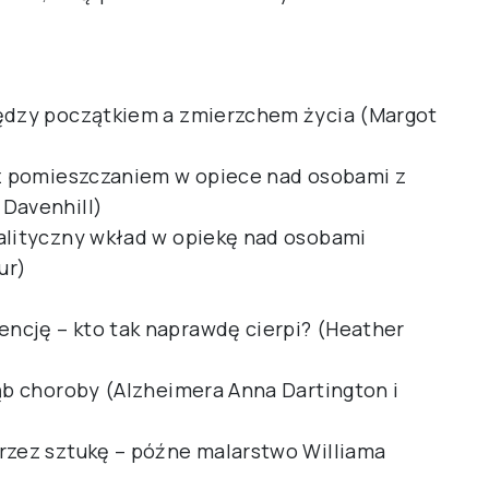
iędzy początkiem a zmierzchem życia (Margot
 z pomieszczaniem w opiece nad osobami z
 Davenhill)
alityczny wkład w opiekę nad osobami
ur)
ncję – kto tak naprawdę cierpi? (Heather
łąb choroby (Alzheimera Anna Dartington i
rzez sztukę – późne malarstwo Williama