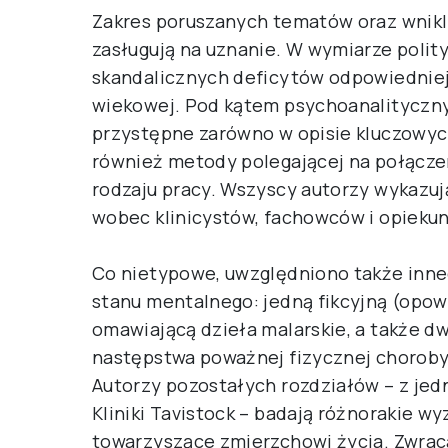
Zakres poruszanych tematów oraz wnikl
zasługują na uznanie. W wymiarze polit
skandalicznych deficytów odpowiedniej 
wiekowej. Pod kątem psychoanalityczny
przystępne zarówno w opisie kluczowy
również metody polegającej na połączeni
rodzaju pracy. Wszyscy autorzy wykazu
wobec klinicystów, fachowców i opiekun
Co nietypowe, uwzględniono także inneg
stanu mentalnego: jedną fikcyjną (opowi
omawiającą dzieła malarskie, a także 
następstwa poważnej fizycznej choroby
Autorzy pozostałych rozdziałów – z je
Kliniki Tavistock – badają różnorakie w
towarzyszące zmierzchowi życia. Zwraca