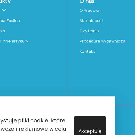
ukty
O nas
O Pracowni
rma Epsilon
Aktualności
nia
Czytelnia
 i inne artykuły
Procedura wydawnicza
Kontakt
Towarzystwa Psychologicznego sp. z o.o.
stuje pliki cookie, które
wcze i reklamowe w celu
Akceptuję