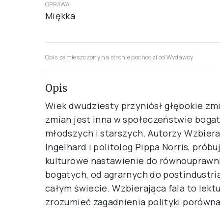
OPRAWA
Miękka
Opis zamieszczony na stronie pochodzi od Wydawcy
Opis
Wiek dwudziesty przyniósł głębokie zmia
zmian jest inna w społeczeństwie bogat
młodszych i starszych. Autorzy Wzbieraj
Ingelhard i politolog Pippa Norris, prób
kulturowe nastawienie do równouprawni
bogatych, od agrarnych do postindustri
całym świecie. Wzbierająca fala to lekt
zrozumieć zagadnienia polityki porówn