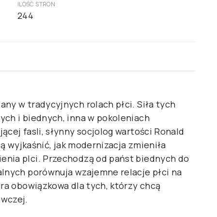
ILOŚĆ STRON
244
ny w tradycyjnych rolach płci. Siła tych
ych i biednych, inna w pokoleniach
ącej fasli, słynny socjolog wartości Ronald
ują wyjkaśnić, jak modernizacja zmieniła
enia plci. Przechodzą od państ biednych do
alnych porównuja wzajemne relacje płci na
ura obowiązkowa dla tych, którzy chcą
awczej.