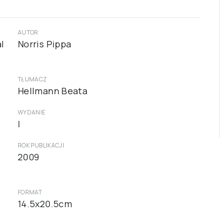
AUTOR
l
Norris Pippa
TŁUMACZ
Hellmann Beata
WYDANIE
I
ROK PUBLIKACJI
2009
FORMAT
14.5x20.5cm