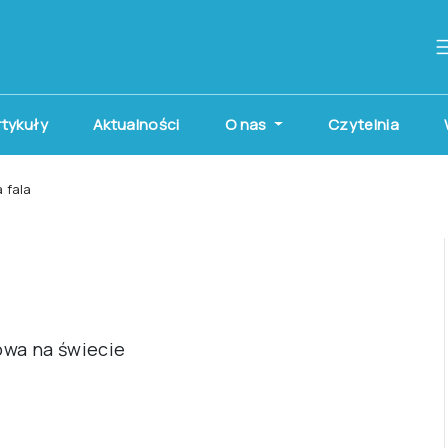
artykuły
Aktualności
O nas
Czytelnia
 fala
owa na świecie