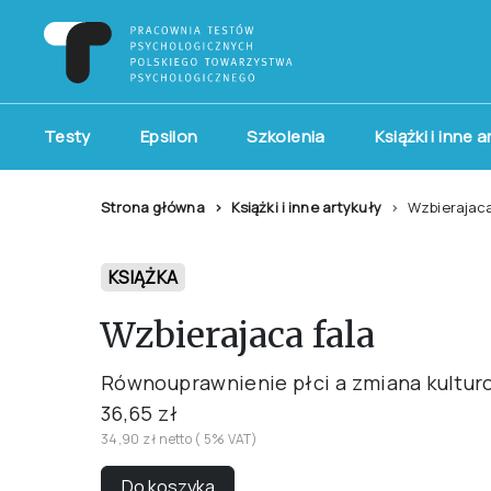
Testy
Epsilon
Szkolenia
Książki i inne 
Strona główna
Książki i inne artykuły
Wzbierajaca
KSIĄŻKA
Wzbierajaca fala
Równouprawnienie płci a zmiana kultur
36,65 zł
34,90 zł netto ( 5% VAT)
Do koszyka