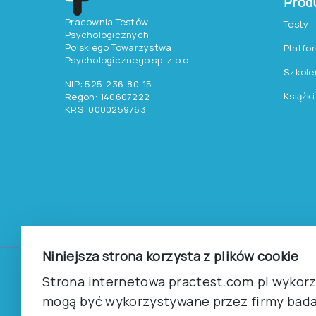
Prod
Pracownia Testów
Testy
Psychologicznych
Polskiego Towarzystwa
Platfo
Psychologicznego sp. z o.o.
Szkole
NIP: 525-236-80-15
Książki
Regon: 140607222
KRS: 0000259763
Niniejsza strona korzysta z plików cookie
©
2026
Pracownia Testów Psychologicznych Polskiego 
Strona internetowa practest.com.pl wykorzy
Wszelkie prawa zastrzeżone.
mogą być wykorzystywane przez firmy bada