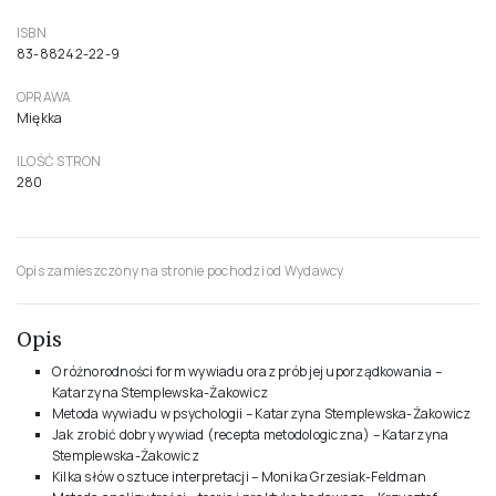
ISBN
83-88242-22-9
OPRAWA
Miękka
ILOŚĆ STRON
280
Opis zamieszczony na stronie pochodzi od Wydawcy
Opis
O różnorodności form wywiadu oraz prób jej uporządkowania –
Katarzyna Stemplewska-Żakowicz
Metoda wywiadu w psychologii – Katarzyna Stemplewska-Żakowicz
Jak zrobić dobry wywiad (recepta metodologiczna) – Katarzyna
Stemplewska-Żakowicz
Kilka słów o sztuce interpretacji – Monika Grzesiak-Feldman