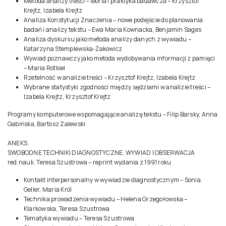
Metoda analizy treści – teoria i praktyka badawcza – Krzysztof
Krejtz, Izabela Krejtz
Analiza Konstytucji Znaczenia – nowe podejście do planowania
badań i analizy tekstu – Ewa Maria Kownacka, Benjamin Sages
Analiza dyskursu jako metoda analizy danych z wywiadu –
Katarzyna Stemplewska-Żakowicz
Wywiad poznawczy jako metoda wydobywania informacji z pamięci
– Maria Rotkiel
Rzetelność w analizie treści – Krzysztof Krejtz, Izabela Krejtz
Wybrane statystyki zgodności między sędziami w analizie treści –
Izabela Krejtz, Krzysztof Krejtz
Programy komputerowe wspomagające analizę tekstu – Filip Barsky, Anna
Gabińska, Bartosz Zalewski
ANEKS.
SWOBODNE TECHNIKI DIAGNOSTYCZNE. WYWIAD I OBSERWACJA
red.nauk. Teresa Szustrowa – reprint wydania z 1991 roku
Kontakt interpersonalny w wywiadzie diagnostycznym – Sonia
Geller, Maria Król
Technika prowadzenia wywiadu – Helena Grzegołowska –
Klarkowska, Teresa Szustrowa
Tematyka wywiadu – Teresa Szustrowa