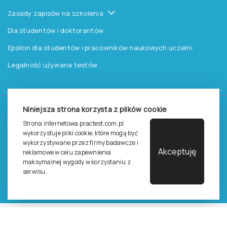
Zasady zapisów na szkolenia
Dla studentów i doktorantów
Epsilon dla studentów i pracowników naukowych uczelni
Legalność używana testów
Niniejsza strona korzysta z plików cookie
©
2026
Pracownia Testów Psychologicznych Polskiego
Strona internetowa practest.com.pl
Towarzystwa Psychologicznego sp. z o.o.
wykorzystuje pliki cookie, które mogą być
Wszelkie prawa zastrzeżone.
wykorzystywane przez firmy badawcze i
Akceptuję
reklamowe w celu zapewnienia
Regulamin
Polityka prywantości
maksymalnej wygody w korzystaniu z
serwisu.