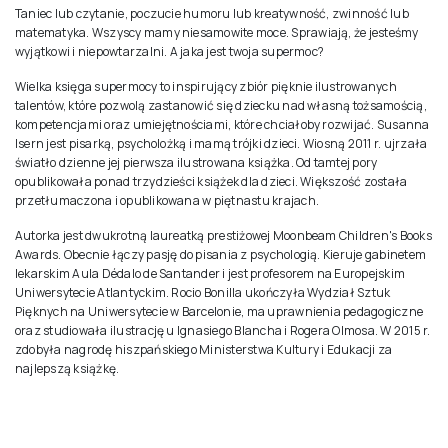
Taniec lub czytanie, poczucie humoru lub kreatywność, zwinność lub
matematyka. Wszyscy mamy niesamowite moce. Sprawiają, że jesteśmy
wyjątkowi i niepowtarzalni. A jaka jest twoja supermoc?
Wielka księga supermocy to inspirujący zbiór pięknie ilustrowanych
talentów, które pozwolą zastanowić się dziecku nad własną tożsamością,
kompetencjami oraz umiejętnościami, które chciałoby rozwijać. Susanna
Isern jest pisarką, psycholożką i mamą trójki dzieci. Wiosną 2011 r. ujrzała
światło dzienne jej pierwsza ilustrowana książka. Od tamtej pory
opublikowała ponad trzydzieści książek dla dzieci. Większość została
przetłumaczona i opublikowana w piętnastu krajach.
Autorka jest dwukrotną laureatką prestiżowej Moonbeam Children's Books
Awards. Obecnie łączy pasję do pisania z psychologią. Kieruje gabinetem
lekarskim Aula Dédalo de Santander i jest profesorem na Europejskim
Uniwersytecie Atlantyckim. Rocio Bonilla ukończyła Wydział Sztuk
Pięknych na Uniwersytecie w Barcelonie, ma uprawnienia pedagogiczne
oraz studiowała ilustrację u Ignasiego Blancha i Rogera Olmosa. W 2015 r.
zdobyła nagrodę hiszpańskiego Ministerstwa Kultury i Edukacji za
najlepszą książkę.