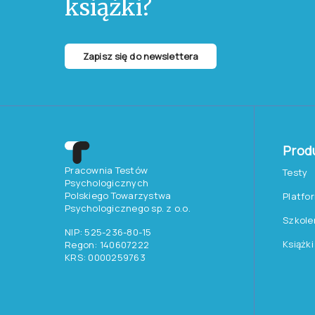
książki?
Zapisz się do newslettera
Prod
Pracownia Testów
Testy
Psychologicznych
Polskiego Towarzystwa
Platfo
Psychologicznego sp. z o.o.
Szkole
NIP: 525-236-80-15
Książki
Regon: 140607222
KRS: 0000259763