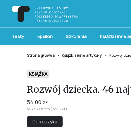
Testy
Epsilon
Szkolenia
Książki i inne 
Strona główna
Książki i inne artykuły
Rozwój dzie
KSIĄŻKA
Rozwój dziecka. 46 na
54,00 zł
51,43 zł netto ( 5% VAT)
Do koszyka