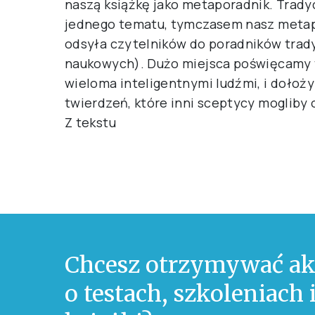
naszą książkę jako metaporadnik. Tradyc
jednego tematu, tymczasem nasz metap
odsyła czytelników do poradników trad
naukowych). Dużo miejsca poświęcamy t
wieloma inteligentnymi ludźmi, i dołoży
twierdzeń, które inni sceptycy mogliby 
Z tekstu
Chcesz otrzymywać ak
o testach, szkoleniach