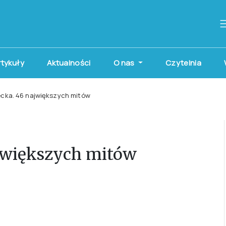
artykuły
Aktualności
O nas
Czytelnia
cka. 46 największych mitów
jwiększych mitów