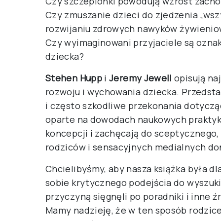
Czy szczepionki powodują wzrost zach
Czy zmuszanie dzieci do zjedzenia „wszy
rozwijaniu zdrowych nawyków żywieni
Czy wyimaginowani przyjaciele są ozn
dziecka?
Stehen Hupp
i
Jeremy Jewell
opisują na
rozwoju i wychowania dziecka. Przedst
i często szkodliwe przekonania dotycz
oparte na dowodach naukowych praktyki 
koncepcji i zachęcają do sceptycznego, 
rodziców i sensacyjnych medialnych do
Chcielibyśmy, aby nasza książka była d
sobie krytycznego podejścia do wyszuki
przyczyną sięgnęli po poradniki i inne 
Mamy nadzieję, że w ten sposób rodzice