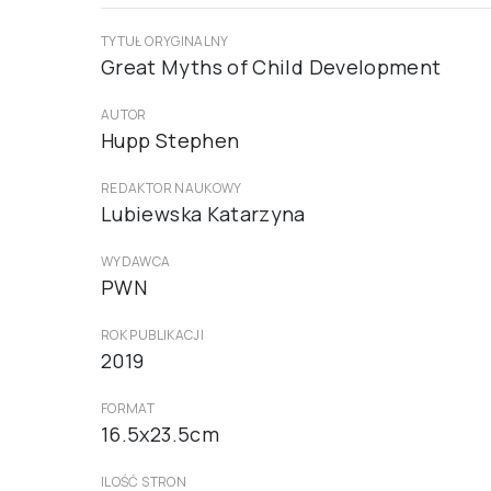
TYTUŁ ORYGINALNY
Great Myths of Child Development
AUTOR
Hupp Stephen
REDAKTOR NAUKOWY
Lubiewska Katarzyna
WYDAWCA
PWN
ROK PUBLIKACJI
2019
FORMAT
16.5x23.5cm
ILOŚĆ STRON