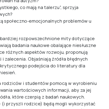
orowań na autyzm?
stkiego, co mają na talerzu”, sprzyja
owych?
aką społeczno-emocjonalnych problemów u
jbardziej rozpowszechnione mity dotyczące
awiają badania naukowe obalające niesłuszne
ące różnych aspektów rozwoju, proponują
i zalecenia. Objaśniają źródła błędnych
krytycznego podejścia do literatury dla
niesień.
la rodziców i studentów pomocą w wyrobieniu
wania wartościowych informacji, aby za jej
źródła, które czerpią z badań naukowych.
 (i przyszli rodzice) będą mogli wykorzystać