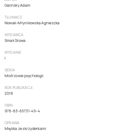
Galinsky Adam
TŁUMACZ
Nowak-Młynikowska Agnieszka
WYDAWCA
Smak Słowa
WYDANIE
I
SERIA
Mistrzowie psychologii
ROK PUBLIKACJI
2018
ISBN
978-83-65731-49-4
OPRAWA
Miękka ze skrzydełkami