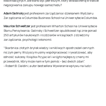
kwalifikacyjnych, ale warto być pierwszym, który składa ofertę w trakcie
negocjowania zakupu nowego samochodu?
Adam Galinsky
jest profesorem zarządzania i dziekanem Wydziału
Zarządzania w Columbia Business School na Uniwersytecie Columbia.
Maurice Schweitzer
jest profesorem Wharton School na Uniwersytecie
Stanu Pensylwania. Galinsky i Schweitzer opublikowali łącznie ponad
250 artykułów naukowych i rozdziałów w książkach z dziedziny
zarządzania, psychologii i ekonomii.
"Skarbnica złotych bryłek wiedzy i wnikliwych spostrzeżeń cennych
niczym perły. Wszyscy musimy współpracować i rywalizować, aby
odnosić sukcesy. Książka
Przyjaciel i wróg
to najlepszy znany mi
przewodnik, który może nam w tym pomóc – bez dwóch zdań".
– Robert B. Cialdini, autor bestsellera Wywieranie wpływu na ludzi