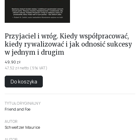
Przyjaciel i wróg. Kiedy współpracować,
kiedy rywalizować i jak odnosić sukcesy
w jednym i drugim
49,90 zł
47,52 zł netto ( 5% VAT)
Do koszyka
TYTUŁ ORYGINALNY
Friend and Foe
AUTOR
Schweitzer Maurice
AUTOR