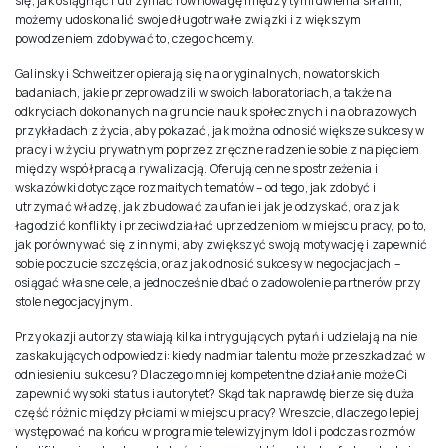
się, jak osiągnąć i utrzymać równowagę między tymi dwiema siłami,
możemy udoskonalić swoje długotrwałe związki i z większym
powodzeniem zdobywać to, czego chcemy.
Galinsky i Schweitzer opierają się na oryginalnych, nowatorskich
badaniach, jakie przeprowadzili w swoich laboratoriach, a także na
odkryciach dokonanych na gruncie nauk społecznych i na obrazowych
przykładach z życia, aby pokazać, jak można odnosić większe sukcesy w
pracy i w życiu prywatnym poprzez zręczne radzenie sobie z napięciem
między współpracą a rywalizacją. Oferują cenne spostrzeżenia i
wskazówki dotyczące rozmaitych tematów – od tego, jak zdobyć i
utrzymać władzę, jak zbudować zaufanie i jak je odzyskać, oraz jak
łagodzić konflikty i przeciwdziałać uprzedzeniom w miejscu pracy, po to,
jak porównywać się z innymi, aby zwiększyć swoją motywację i zapewnić
sobie poczucie szczęścia, oraz jak odnosić sukcesy w negocjacjach –
osiągać własne cele, a jednocześnie dbać o zadowolenie partnerów przy
stole negocjacyjnym.
Przy okazji autorzy stawiają kilka intrygujących pytań i udzielają na nie
zaskakujących odpowiedzi: kiedy nadmiar talentu może przeszkadzać w
odniesieniu sukcesu? Dlaczego mniej kompetentne działanie może Ci
zapewnić wysoki status i autorytet? Skąd tak naprawdę bierze się duża
część różnic między płciami w miejscu pracy? Wreszcie, dlaczego lepiej
występować na końcu w programie telewizyjnym Idol i podczas rozmów