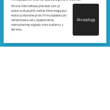
Strona internetowa practest.com.pl
Zasady sprzedaży e-testów
wykorzystuje pliki cookie, które mogą być
Cennik i katalog
wykorzystywane przez firmy badawcze i
Akceptuję
reklamowe w celu zapewnienia
Zasady zapisów na szkolenia
maksymalnej wygody w korzystaniu z
serwisu.
Dla studentów i doktorantów
Epsilon dla studentów i pracowników naukowych uczelni
Legalność używana testów
©
2026
Pracownia Testów Psychologicznych Polskiego
Towarzystwa Psychologicznego sp. z o.o.
Wszelkie prawa zastrzeżone.
Regulamin
Polityka prywantości