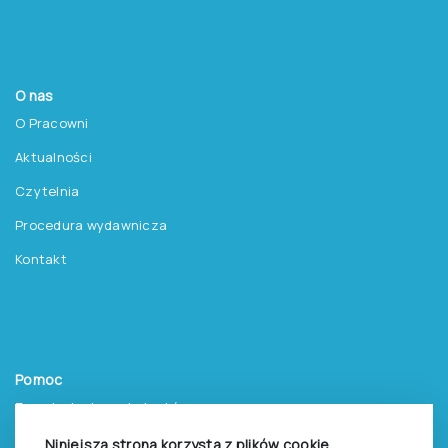
O nas
O Pracowni
Aktualności
Czytelnia
Procedura wydawnicza
Kontakt
Pomoc
Zasady dostępu do testów
Zasady sprzedaży testów i książek
Niniejsza strona korzysta z plików cookie