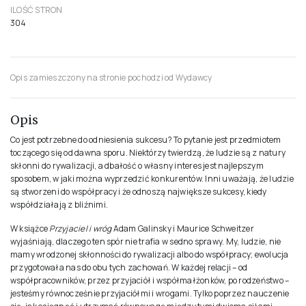
ILOŚĆ STRON
304
Opis zamieszczony na stronie pochodzi od Wydawcy
Opis
Co jest potrzebne do odniesienia sukcesu? To pytanie jest przedmiotem
toczącego się od dawna sporu. Niektórzy twierdzą, że ludzie są z natury
skłonni do rywalizacji, a dbałość o własny interes jest najlepszym
sposobem, w jaki można wyprzedzić konkurentów. Inni uważają, że ludzie
są stworzeni do współpracy i że odnoszą największe sukcesy, kiedy
współdziałają z bliźnimi.
W książce
Przyjaciel i wróg
Adam Galinsky i Maurice Schweitzer
wyjaśniają, dlaczego ten spór nie trafia w sedno sprawy. My, ludzie, nie
mamy wrodzonej skłonności do rywalizacji albo do współpracy; ewolucja
przygotowała nas do obu tych zachowań. W każdej relacji – od
współpracowników, przez przyjaciół i współmałżonków, po rodzeństwo –
jesteśmy równocześnie przyjaciółmi i wrogami. Tylko poprzez nauczenie