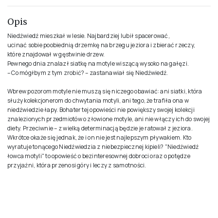
Opis
Niedźwiedź mieszkał w lesie. Najbardziej lubił spacerować,
ucinać sobie poobiednią drzemkę na brzegu jeziora i zbierać rzeczy,
które znajdował w gęstwinie drzew.
Pewnego dnia znalazł siatkę na motyle wiszącą wysoko na gałęzi.
– Co mógłbym z tym zrobić? – zastanawiał się Niedźwiedź.
Wbrew pozorom motyle nie muszą się niczego obawiać: ani siatki, która
służy kolekcjonerom do chwytania motyli, ani tego, że trafiła ona w
niedźwiedzie łapy. Bohater tej opowieści nie powiększy swojej kolekcji
znalezionych przedmiotów o złowione motyle, ani nie włączy ich do swojej
diety. Przeciwnie – z wielką determinacją będzie je ratował z jeziora.
Wkrótce okaże się jednak, że i on nie jest najlepszym pływakiem. Kto
wyratuje tonącego Niedźwiedzia z niebezpiecznej kipieli? "Niedźwiedź
łowca motyli" to opowieść o bezinteresownej dobroci oraz o potędze
przyjaźni, która przenosi góry i leczy z samotności.