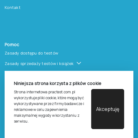
Kontakt
Pomoc
Zasady dostępu do testów
Zasady sprzedaży testów i książek
Zasady sprzedaży e-testów
Niniejsza strona korzysta z plików cookie
Cennik i katalog
Strona internetowa practest.com.pl
Zasady zapisów na szkolenia
wykorzystuje pliki cookie, które mogą być
wykorzystywane przez firmy badawcze i
Dla studentów i doktorantów
Akceptuję
reklamowe w celu zapewnienia
maksymalnej wygody w korzystaniu z
Epsilon dla studentów i pracowników naukowych uczelni
serwisu.
Legalność używana testów