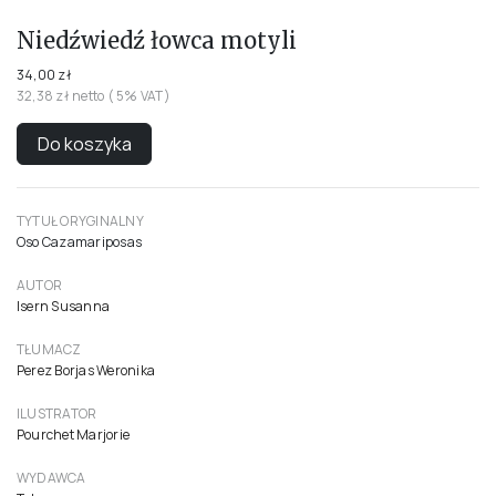
Niedźwiedź łowca motyli
34,00 zł
32,38 zł netto ( 5% VAT)
Do koszyka
TYTUŁ ORYGINALNY
Oso Cazamariposas
AUTOR
Isern Susanna
TŁUMACZ
Perez Borjas Weronika
ILUSTRATOR
Pourchet Marjorie
WYDAWCA