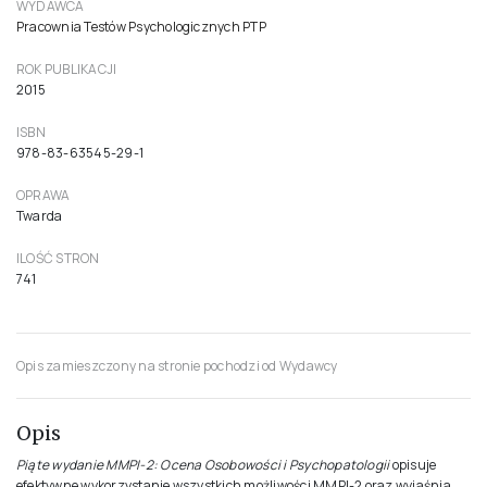
WYDAWCA
Pracownia Testów Psychologicznych PTP
ROK PUBLIKACJI
2015
ISBN
978-83-63545-29-1
OPRAWA
Twarda
ILOŚĆ STRON
741
Opis zamieszczony na stronie pochodzi od Wydawcy
Opis
Piąte wydanie MMPI-2: Ocena Osobowości i Psychopatologii
opisuje
efektywne wykorzystanie wszystkich możliwości MMPI-2 oraz wyjaśnia,