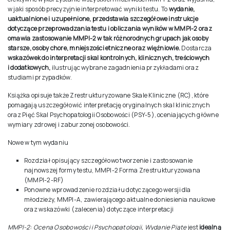
w jaki sposób precyzyjnie interpretować wyniki testu. To
wydanie,
uaktualnione i uzupełnione, przedstawia szczegółowe instrukcje
dotyczące przeprowadzania testu i obliczania wyników w MMPI-2 oraz
omawia zastosowanie MMPI-2 w tak różnorodnych grupach jak osoby
starsze, osoby chore, mniejszości etniczne oraz więźniowie.
Dostarcza
wskazówek do interpretacji skal kontrolnych, klinicznych, treściowych
i dodatkowych,
ilustrując wybrane zagadnienia przykładami oraz
studiami przypadków.
Książka opisuje także Zrestrukturyzowane Skale Kliniczne (RC), które
pomagają uszczegółowić interpretację oryginalnych skal klinicznych
oraz Pięć Skal Psychopatologii Osobowości (PSY-5), oceniających główne
wymiary zdrowej i zaburzonej osobowości.
Nowe w tym wydaniu
Rozdział opisujący szczegółowo tworzenie i zastosowanie
najnowszej formy testu, MMPI-2 Forma Zrestrukturyzowana
(MMPI-2-RF)
Ponowne wprowadzenie rozdziału dotyczącego wersji dla
młodzieży, MMPI-A, zawierającego aktualne doniesienia naukowe
oraz wskazówki (zalecenia) dotyczące interpretacji
MMPI-2: Ocena Osobowości i Psychopatologii, Wydanie Piąte
jest
idealną