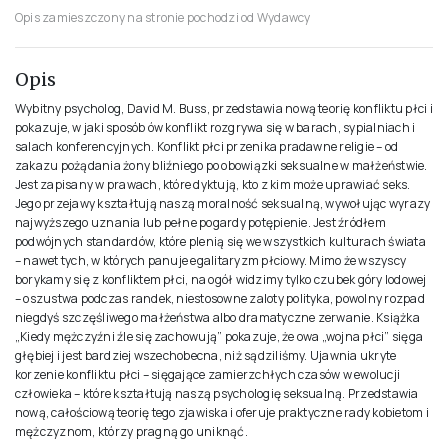
Opis zamieszczony na stronie pochodzi od Wydawcy
Opis
Wybitny psycholog, David M. Buss, przedstawia nową teorię konfliktu płci i
pokazuje, w jaki sposób ów konflikt rozgrywa się w barach, sypialniach i
salach konferencyjnych. Konflikt płci przenika pradawne religie – od
zakazu pożądania żony bliźniego po obowiązki seksualne w małżeństwie.
Jest zapisany w prawach, które dyktują, kto z kim może uprawiać seks.
Jego przejawy kształtują naszą moralność seksualną, wywołując wyrazy
najwyższego uznania lub pełne pogardy potępienie. Jest źródłem
podwójnych standardów, które plenią się we wszystkich kulturach świata
– nawet tych, w których panuje egalitaryzm płciowy. Mimo że wszyscy
borykamy się z konfliktem płci, na ogół widzimy tylko czubek góry lodowej
– oszustwa podczas randek, niestosowne zaloty polityka, powolny rozpad
niegdyś szczęśliwego małżeństwa albo dramatyczne zerwanie. Książka
„Kiedy mężczyźni źle się zachowują” pokazuje, że owa „wojna płci” sięga
głębiej i jest bardziej wszechobecna, niż sądziliśmy. Ujawnia ukryte
korzenie konfliktu płci – sięgające zamierzchłych czasów w ewolucji
człowieka – które kształtują naszą psychologię seksualną. Przedstawia
nową, całościową teorię tego zjawiska i oferuje praktyczne rady kobietom i
mężczyznom, którzy pragną go uniknąć.