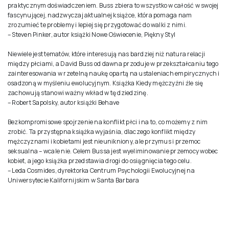
praktycznym doświadczeniem. Buss zbiera to wszystko w całość w swojej
fascynującej, nadzwyczaj aktualnej książce, która pomaga nam
zrozumieć te problemy i lepiej się przygotować do walki z nimi.
– Steven Pinker, autor książki Nowe Oświecenie, Piękny Styl
Niewiele jest tematów, które interesują nas bardziej niż natura relacji
między płciami, a David Buss od dawna przoduje w przekształcaniu tego
zainteresowania w rzetelną naukę opartą na ustaleniach empirycznych i
osadzoną w myśleniu ewolucyjnym. Książka Kiedy mężczyźni źle się
zachowują stanowi ważny wkład w tę dziedzinę.
– Robert Sapolsky, autor książki Behave
Bezkompromisowe spojrzenie na konflikt płci i na to, co możemy z nim
zrobić. Ta przystępna książka wyjaśnia, dlaczego konflikt między
mężczyznami i kobietami jest nieunikniony, ale przymus i przemoc
seksualna – wcale nie. Celem Bussa jest wyeliminowanie przemocy wobec
kobiet, a jego książka przedstawia drogi do osiągnięcia tego celu.
– Leda Cosmides, dyrektorka Centrum Psychologii Ewolucyjnej na
Uniwersytecie Kalifornijskim w Santa Barbara