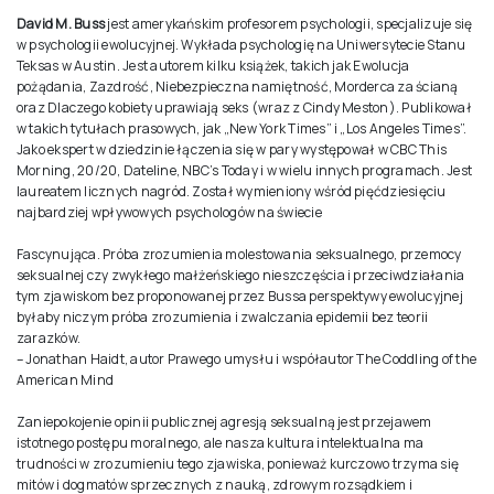
David M. Buss
jest amerykańskim profesorem psychologii, specjalizuje się
w psychologii ewolucyjnej. Wykłada psychologię na Uniwersytecie Stanu
Teksas w Austin. Jest autorem kilku książek, takich jak Ewolucja
pożądania, Zazdrość, Niebezpieczna namiętność, Morderca za ścianą
oraz Dlaczego kobiety uprawiają seks (wraz z Cindy Meston). Publikował
w takich tytułach prasowych, jak „New York Times” i „Los Angeles Times”.
Jako ekspert w dziedzinie łączenia się w pary występował w CBC This
Morning, 20/20, Dateline, NBC’s Today i w wielu innych programach. Jest
laureatem licznych nagród. Został wymieniony wśród pięćdziesięciu
najbardziej wpływowych psychologów na świecie
Fascynująca. Próba zrozumienia molestowania seksualnego, przemocy
seksualnej czy zwykłego małżeńskiego nieszczęścia i przeciwdziałania
tym zjawiskom bez proponowanej przez Bussa perspektywy ewolucyjnej
byłaby niczym próba zrozumienia i zwalczania epidemii bez teorii
zarazków.
– Jonathan Haidt, autor Prawego umysłu i współautor The Coddling of the
American Mind
Zaniepokojenie opinii publicznej agresją seksualną jest przejawem
istotnego postępu moralnego, ale nasza kultura intelektualna ma
trudności w zrozumieniu tego zjawiska, ponieważ kurczowo trzyma się
mitów i dogmatów sprzecznych z nauką, zdrowym rozsądkiem i