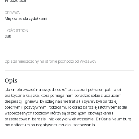
WYDAWCA
MUZA SA
WYDANIE
I
ROK PUBLIKACJI
2020
ISBN
978-83-287-1437-3
FORMAT
14.0x20.3cm
OPRAWA
Miękka ze skrzydełkami
ILOŚĆ STRON
238