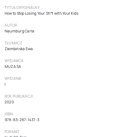
Jak nie krzyczeć na swoje dziecko.
Wychowanie bez złych emocji
34,90 zł
33,24 zł netto ( 5% VAT)
Do koszyka
TYTUŁ ORYGINALNY
How to Stop Losing Your Sh*t with Your Kids
AUTOR
Naumburg Carla
TŁUMACZ
Ziembińska Ewa