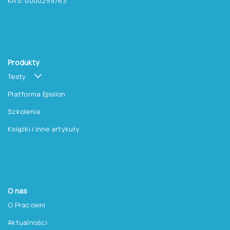
promocjach na książki?
Zapisz się do newslettera
Pracownia Testów Psychologicznych
Polskiego Towarzystwa Psychologicznego sp. z o.o.
NIP: 525-236-80-15
Regon: 140607222
KRS: 0000259763
Produkty
Testy