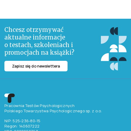
Opis zamieszczony na stronie pochodzi od Wydawcy
Opis
„Jak nie krzyczeć na swoje dziecko” to szczera i pełna empatii, ale i
praktyczna książka, która pomaga nam poradzić sobie z uczuciami
desperacji i gniewu, by szlag nas nie trafiał, i byśmy byli bardziej
obecnymi i pozytywnymi rodzicami. To coraz bardziej istotny temat dla
współczesnych rodziców, którzy są przeciążeni obowiązkami i
przepracowani bardziej, niż kiedykolwiek wcześniej. Dr Carla Naumburg
ma antidotum na negatywne uczucia i zachowania.
Chcesz otrzymywać
aktualne informacje
o testach, szkoleniach i