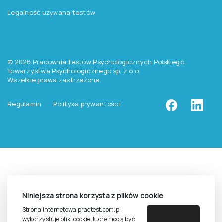
Pomoc
Zasady dostępu do testów
Zasady sprzedaży testów i książek
Zasady sprzedaży e-testów
Cennik i katalog
Zasady zapisów na szkolenia
Dla studentów i doktorantów
Epsilon dla studentów i pracowników naukowych uczelni
Legalność używana testów
Niniejsza strona korzysta z plików cookie
©
2026
Pracownia Testów Psychologicznych Polskiego
Strona internetowa practest.com.pl
Towarzystwa Psychologicznego sp. z o.o.
wykorzystuje pliki cookie, które mogą być
Wszelkie prawa zastrzeżone.