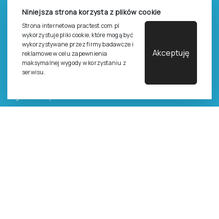
Niniejsza strona korzysta z plików cookie
Zasady sprzedaży e-testów
Strona internetowa practest.com.pl
Cennik i katalog
wykorzystuje pliki cookie, które mogą być
wykorzystywane przez firmy badawcze i
Zasady zapisów na szkolenia
Akceptuję
reklamowe w celu zapewnienia
maksymalnej wygody w korzystaniu z
Dla studentów i doktorantów
serwisu.
Epsilon dla studentów i pracowników naukowych uczelni
Legalność używana testów
©
2026
Pracownia Testów Psychologicznych Polskiego
Towarzystwa Psychologicznego sp. z o.o.
Wszelkie prawa zastrzeżone.
Regulamin
Polityka prywantości