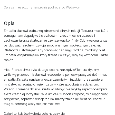
Opis zamieszczony na stronie pochodzi od Wydawcy
Opis
Empatia stanowi podstawę zdrowych i silnych relacji. To supermoc, która
pomaga nam dogadywać się z ludźmi, zrozumieć ich uczucia i
zachowania oraz skutecznie rozwiązywać konflikty. Odgrywa ona także
bardzo ważną rolę w rozwoju emocjonalnym i społecznym dziecka.
Dlatego tak istotne jest, aby pracować nad nią już od najmłodszych lat.
Empatia jest jak mięsień, który trzeba ćwiczyć, żeby się wzmocnił. Jak to
robić?
Hiedi France stworzyła do tego idealne narzędzie! Ten praktyczny,
wnikliwy przewodnik stanowi nieocenioną pomoc w pracy z dziećmi nad
empatią. Książka napisana jest zrozumiałym językiem oraz zawiera
mnóstwo wciągających gier i zabaw, które spodobają się dzieciom.
Poradnik pomaga dziecku nie tylko zdobyć niezwykłą supermoc empatii,
ale także z niej korzystać. W jakim celu? Chociażby po to, by pielęgnować
przyjaźnie, poprawić relacje z bliskimi czy zmieniać świat na lepsze. Z
taką supermocą wszystko jest możliwe!
Dzięki tej książce twoje dziecko nauczy się: