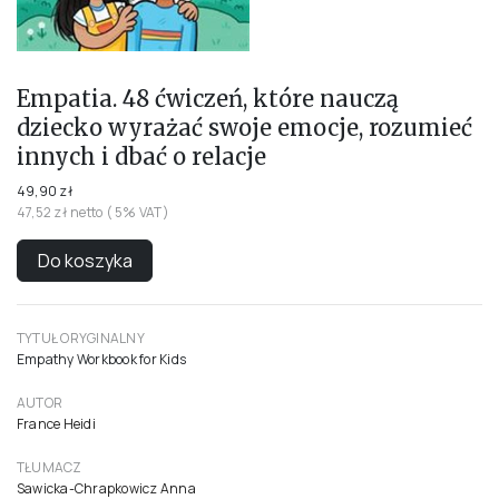
Empatia. 48 ćwiczeń, które nauczą
dziecko wyrażać swoje emocje, rozumieć
innych i dbać o relacje
49,90 zł
47,52 zł netto ( 5% VAT)
Do koszyka
TYTUŁ ORYGINALNY
Empathy Workbook for Kids
AUTOR
France Heidi
TŁUMACZ
Sawicka-Chrapkowicz Anna