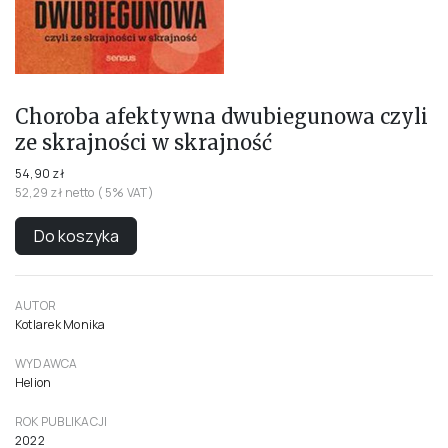
Choroba afektywna dwubiegunowa czyli
ze skrajności w skrajność
54,90 zł
52,29 zł netto ( 5% VAT)
Do koszyka
AUTOR
Kotlarek Monika
WYDAWCA
Helion
ROK PUBLIKACJI
2022