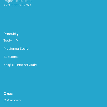
Regon: 140607222
KRS: 0000259763
Produkty
Testy
Platforma Epsilon
Szkolenia
Książki i inne artykuły
O nas
O Pracowni