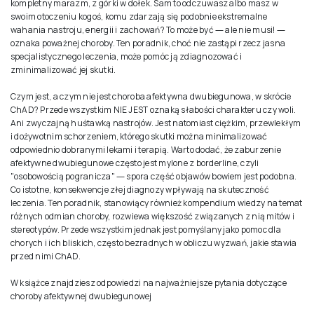
kompletny marazm, z górki w dołek. Sam to odczuwasz albo masz w
swoim otoczeniu kogoś, komu zdarzają się podobnie ekstremalne
wahania nastroju, energii i zachowań? To może być ― ale nie musi! ―
oznaka poważnej choroby. Ten poradnik, choć nie zastąpi rzecz jasna
specjalistycznego leczenia, może pomóc ją zdiagnozować i
zminimalizować jej skutki.
Czym jest, a czym nie jest choroba afektywna dwubiegunowa, w skrócie
ChAD? Przede wszystkim NIE JEST oznaką słabości charakteru czy woli.
Ani zwyczajną huśtawką nastrojów. Jest natomiast ciężkim, przewlekłym
i dożywotnim schorzeniem, którego skutki można minimalizować
odpowiednio dobranymi lekami i terapią. Warto dodać, że zaburzenie
afektywne dwubiegunowe często jest mylone z borderline, czyli
"osobowością pogranicza" ― spora część objawów bowiem jest podobna.
Co istotne, konsekwencje złej diagnozy wpływają na skuteczność
leczenia. Ten poradnik, stanowiący również kompendium wiedzy na temat
różnych odmian choroby, rozwiewa większość związanych z nią mitów i
stereotypów. Przede wszystkim jednak jest pomyślany jako pomoc dla
chorych i ich bliskich, często bezradnych w obliczu wyzwań, jakie stawia
przed nimi ChAD.
W książce znajdziesz odpowiedzi na najważniejsze pytania dotyczące
choroby afektywnej dwubiegunowej