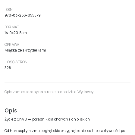
ISBN
978-83-283-8555-9
FORMAT
14.0x20.8cm
OPRAWA
Miękka ze skrzydełkami
ILOŚĆ STRON
328
Opis zamieszczony na stronie pochodzi od Wydawcy
Opis
Życie z ChAD ― poradnik dla chorych i ich bliskich
Od hurraoptymizmu po głębokie przygnębienie, od hiperaktywności po