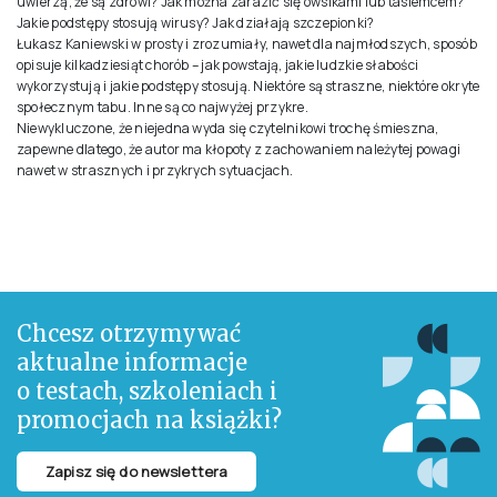
uwierzą, że są zdrowi? Jak można zarazić się owsikami lub tasiemcem?
Jakie podstępy stosują wirusy? Jak działają szczepionki?
Łukasz Kaniewski w prosty i zrozumiały, nawet dla najmłodszych, sposób
opisuje kilkadziesiąt chorób – jak powstają, jakie ludzkie słabości
wykorzystują i jakie podstępy stosują. Niektóre są straszne, niektóre okryte
społecznym tabu. Inne są co najwyżej przykre.
Niewykluczone, że niejedna wyda się czytelnikowi trochę śmieszna,
zapewne dlatego, że autor ma kłopoty z zachowaniem należytej powagi
nawet w strasznych i przykrych sytuacjach.
Chcesz otrzymywać
aktualne informacje
o testach, szkoleniach i
promocjach na książki?
Zapisz się do newslettera