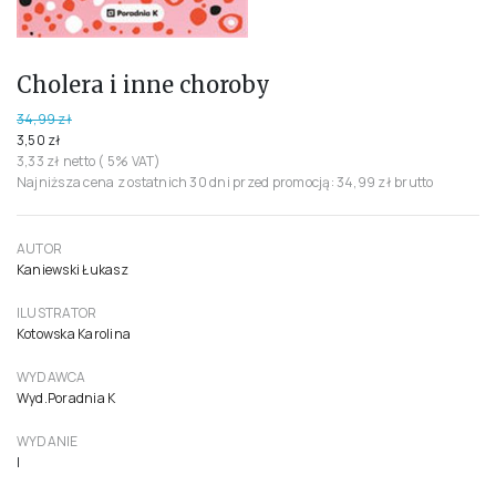
Cholera i inne choroby
34,99 zł
3,50 zł
3,33 zł netto ( 5% VAT)
Najniższa cena z ostatnich 30 dni przed promocją: 34,99 zł brutto
AUTOR
Kaniewski Łukasz
ILUSTRATOR
Kotowska Karolina
WYDAWCA
Wyd.Poradnia K
WYDANIE
I