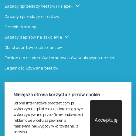
Zasady sprzedaży testów i książek
Zasady sprzedaży e-testów
Cennik i katalog
Zasady zapisów na szkolenia
Dla studentów i doktorantów
Epsilon dla studentów i pracowników naukowych uczelni
Legalność używana testów
Niniejsza strona korzysta z plików cookie
©
2026
Pracownia Testów Psychologicznych Polskiego
Strona internetowa practest.com.pl
Towarzystwa Psychologicznego sp. z o.o.
wykorzystuje pliki cookie, które mogą być
Wszelkie prawa zastrzeżone.
wykorzystywane przez firmy badawcze i
Akceptuję
reklamowe w celu zapewnienia
Regulamin
Polityka prywantości
maksymalnej wygody w korzystaniu z
serwisu.