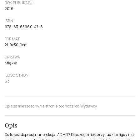
ROK PUBLIKACJI
2016
ISBN
978-83-63960-47-6
FORMAT
21.0x30.0cm
OPRAWA
Miękka
ILOŚĆ STRON
63
Opis zamieszczony na stronie pochodzi od Wydawcy
Opis
Co to jest depresja, anoreksja, ADHD? Dlaczego niektórzy ludzie nigdy nie