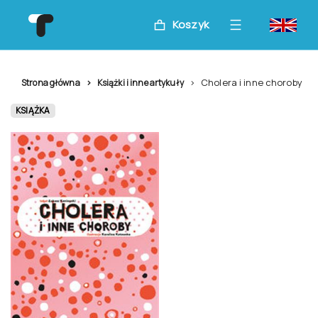
Koszyk
Cholera i inne choroby
Strona główna
Książki i inne artykuły
KSIĄŻKA