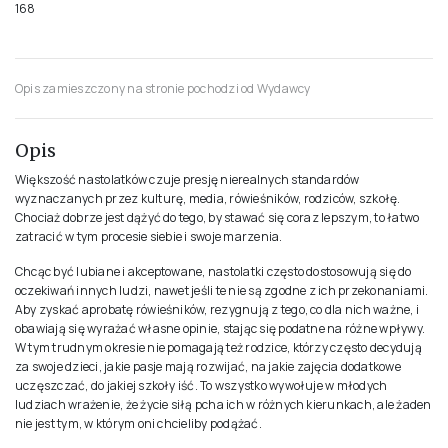
168
Opis zamieszczony na stronie pochodzi od Wydawcy
Opis
Większość nastolatków czuje presję nierealnych standardów
wyznaczanych przez kulturę, media, rówieśników, rodziców, szkołę.
Chociaż dobrze jest dążyć do tego, by stawać się coraz lepszym, to łatwo
zatracić w tym procesie siebie i swoje marzenia.
Chcąc być lubiane i akceptowane, nastolatki często dostosowują się do
oczekiwań innych ludzi, nawet jeśli te nie są zgodne z ich przekonaniami.
Aby zyskać aprobatę rówieśników, rezygnują z tego, co dla nich ważne, i
obawiają się wyrażać własne opinie, stając się podatne na różne wpływy.
W tym trudnym okresie nie pomagają też rodzice, którzy często decydują
za swoje dzieci, jakie pasje mają rozwijać, na jakie zajęcia dodatkowe
uczęszczać, do jakiej szkoły iść. To wszystko wywołuje w młodych
ludziach wrażenie, że życie siłą pcha ich w różnych kierunkach, ale żaden
nie jest tym, w którym oni chcieliby podążać.