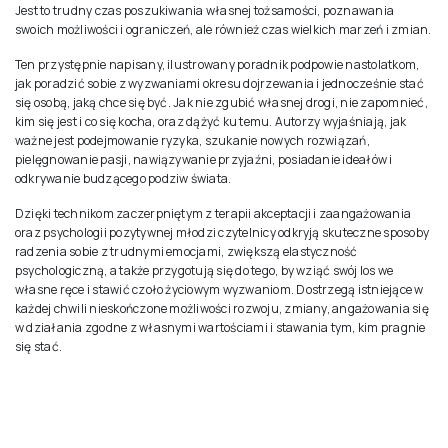
Jest to trudny czas poszukiwania własnej tożsamości, poznawania
swoich możliwości i ograniczeń, ale również czas wielkich marzeń i zmian.
Ten przystępnie napisany, ilustrowany poradnik podpowie nastolatkom,
jak poradzić sobie z wyzwaniami okresu dojrzewania i jednocześnie stać
się osobą, jaką chce się być. Jak nie zgubić własnej drogi, nie zapomnieć,
kim się jest i co się kocha, oraz dążyć ku temu. Autorzy wyjaśniają, jak
ważne jest podejmowanie ryzyka, szukanie nowych rozwiązań,
pielęgnowanie pasji, nawiązywanie przyjaźni, posiadanie ideałów i
odkrywanie budzącego podziw świata.
Dzięki technikom zaczerpniętym z terapii akceptacji i zaangażowania
oraz psychologii pozytywnej młodzi czytelnicy odkryją skuteczne sposoby
radzenia sobie z trudnymi emocjami, zwiększą elastyczność
psychologiczną, a także przygotują się do tego, by wziąć swój los we
własne ręce i stawić czoło życiowym wyzwaniom. Dostrzegą istniejące w
każdej chwili nieskończone możliwości rozwoju, zmiany, angażowania się
w działania zgodne z własnymi wartościami i stawania tym, kim pragnie
się stać.